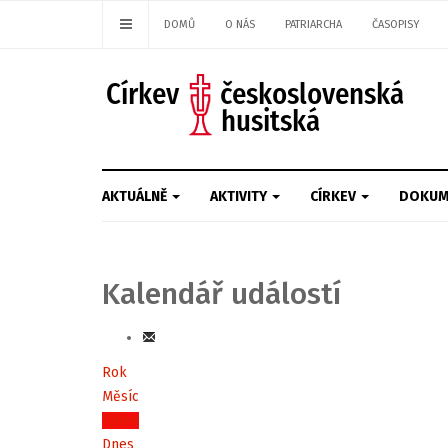
DOMŮ
O NÁS
PATRIARCHA
ČASOPISY
AKTUÁLNĚ
AKTIVITY
CÍRKEV
DOKUM
Kalendář událostí
Rok
Měsíc
Týden
Dnes