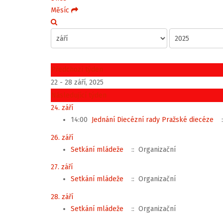
Měsíc
Předchozí týden
22 - 28 září, 2025
Následující týden
24. září
14:00
Jednání Diecézní rady Pražské diecéze
:
26. září
Setkání mládeže
:: Organizační
27. září
Setkání mládeže
:: Organizační
28. září
Setkání mládeže
:: Organizační