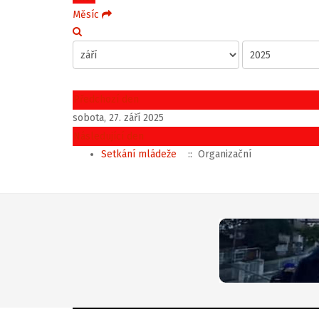
Měsíc
Předchozí den
sobota, 27. září 2025
Následující den
Setkání mládeže
:: Organizační