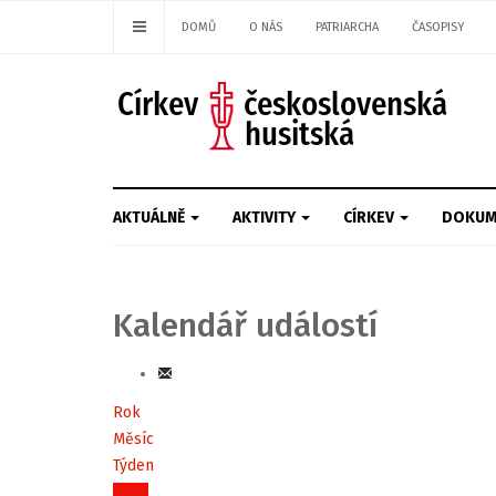
DOMŮ
O NÁS
PATRIARCHA
ČASOPISY
AKTUÁLNĚ
AKTIVITY
CÍRKEV
DOKUM
Kalendář událostí
Rok
Měsíc
Týden
Dnes