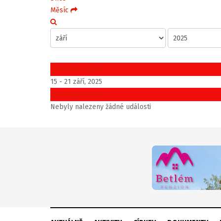
Měsíc
Předchozí týden
15 - 21 září, 2025
Následující týden
Nebyly nalezeny žádné události