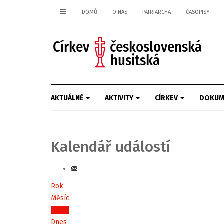
DOMŮ
O NÁS
PATRIARCHA
ČASOPISY
AKTUÁLNĚ
AKTIVITY
CÍRKEV
DOKUM
Kalendář událostí
Rok
Měsíc
Týden
Dnes