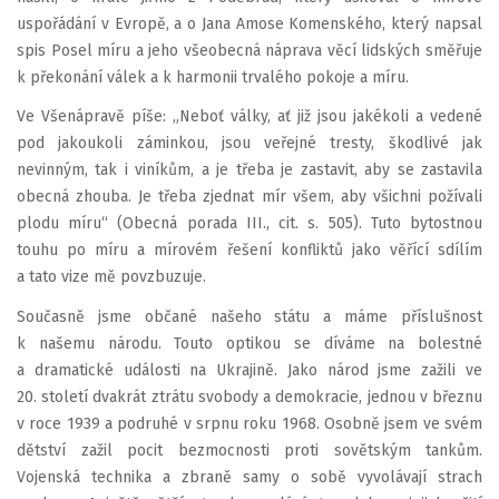
uspořádání v Evropě, a o Jana Amose Komenského, který napsal
spis Posel míru a jeho všeobecná náprava věcí lidských směřuje
k překonání válek a k harmonii trvalého pokoje a míru.
Ve Všenápravě píše: „Neboť války, ať již jsou jakékoli a vedené
pod jakoukoli záminkou, jsou veřejné tresty, škodlivé jak
nevinným, tak i viníkům, a je třeba je zastavit, aby se zastavila
obecná zhouba. Je třeba zjednat mír všem, aby všichni požívali
plodu míru“ (Obecná porada III., cit. s. 505). Tuto bytostnou
touhu po míru a mírovém řešení konfliktů jako věřící sdílím
a tato vize mě povzbuzuje.
Současně jsme občané našeho státu a máme příslušnost
k našemu národu. Touto optikou se díváme na bolestné
a dramatické události na Ukrajině. Jako národ jsme zažili ve
20. století dvakrát ztrátu svobody a demokracie, jednou v březnu
v roce 1939 a podruhé v srpnu roku 1968. Osobně jsem ve svém
dětství zažil pocit bezmocnosti proti sovětským tankům.
Vojenská technika a zbraně samy o sobě vyvolávají strach