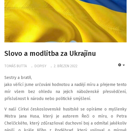
Slovo a modlitba za Ukrajinu
TOMÁŠ BUTTA
DOPISY
2. BŘEZEN 2022
EMP
Sestry a bratři,
jako věřící jsme určováni hodnotou a nadějí míru a přejeme tento
mír všem bez ohledu na jejich náboženské přesvědčení,
příslušnost k národu nebo politické smýšlení.
V naší Církvi československé husitské se opíráme o myšlenky
Mistra Jana Husa, který je autorem Řeči o míru, o Petra
Chelčického, který zdůrazňoval duchovní boj a odmítal jakékoliv
násilí, o krále Jiřího z Poděbrad, který usiloval o mírové