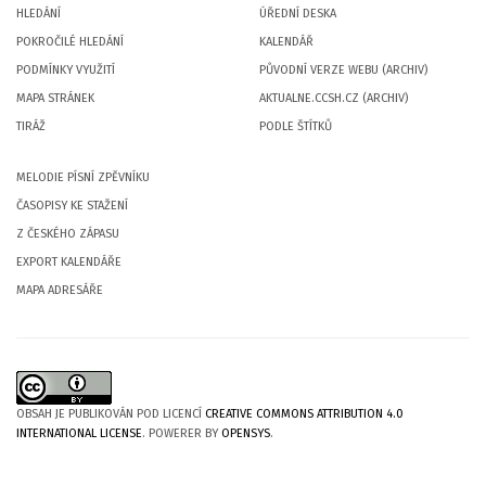
HLEDÁNÍ
ÚŘEDNÍ DESKA
POKROČILÉ HLEDÁNÍ
KALENDÁŘ
PODMÍNKY VYUŽITÍ
PŮVODNÍ VERZE WEBU (ARCHIV)
MAPA STRÁNEK
AKTUALNE.CCSH.CZ (ARCHIV)
TIRÁŽ
PODLE ŠTÍTKŮ
MELODIE PÍSNÍ ZPĚVNÍKU
ČASOPISY KE STAŽENÍ
Z ČESKÉHO ZÁPASU
EXPORT KALENDÁŘE
MAPA ADRESÁŘE
OBSAH JE PUBLIKOVÁN POD LICENCÍ
CREATIVE COMMONS ATTRIBUTION 4.0
INTERNATIONAL LICENSE
. POWERER BY
OPENSYS
.