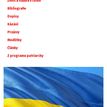
Život a služba v církvi
Bibliografie
Dopisy
Kázání
Projevy
Modlitby
Články
Z
programu
patriarchy