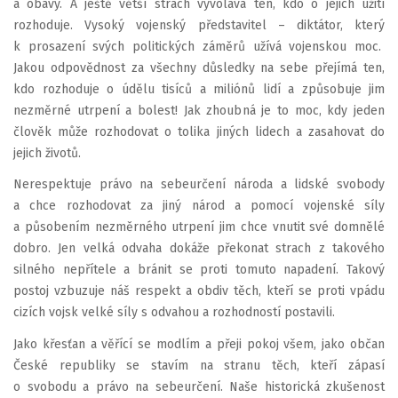
a obavy. A ještě větší strach vyvolává ten, kdo o jejich užití
rozhoduje. Vysoký vojenský představitel – diktátor, který
k prosazení svých politických záměrů užívá vojenskou moc.
Jakou odpovědnost za všechny důsledky na sebe přejímá ten,
kdo rozhoduje o údělu tisíců a miliónů lidí a způsobuje jim
nezměrné utrpení a bolest! Jak zhoubná je to moc, kdy jeden
člověk může rozhodovat o tolika jiných lidech a zasahovat do
jejich životů.
Nerespektuje právo na sebeurčení národa a lidské svobody
a chce rozhodovat za jiný národ a pomocí vojenské síly
a působením nezměrného utrpení jim chce vnutit své domnělé
dobro. Jen velká odvaha dokáže překonat strach z takového
silného nepřítele a bránit se proti tomuto napadení. Takový
postoj vzbuzuje náš respekt a obdiv těch, kteří se proti vpádu
cizích vojsk velké síly s odvahou a rozhodností postavili.
Jako křesťan a věřící se modlím a přeji pokoj všem, jako občan
České republiky se stavím na stranu těch, kteří zápasí
o svobodu a právo na sebeurčení. Naše historická zkušenost