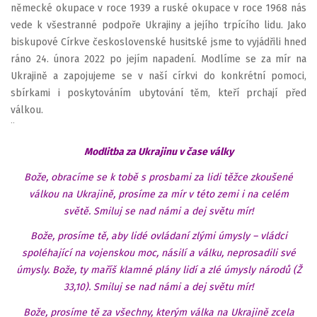
německé okupace v roce 1939 a ruské okupace v roce 1968 nás
vede k všestranné podpoře Ukrajiny a jejího trpícího lidu. Jako
biskupové Církve československé husitské jsme to vyjádřili hned
ráno 24. února 2022 po jejím napadení. Modlíme se za mír na
Ukrajině a zapojujeme se v naší církvi do konkrétní pomoci,
sbírkami i poskytováním ubytování těm, kteří prchají před
válkou.
¨
Modlitba za Ukrajinu v čase války
Bože, obracíme se k tobě s prosbami za lidi těžce zkoušené
válkou na Ukrajině, prosíme za mír v této zemi i na celém
světě. Smiluj se nad námi a dej světu mír!
Bože, prosíme tě, aby lidé ovládaní zlými úmysly – vládci
spoléhající na vojenskou moc, násilí a válku, neprosadili své
úmysly. Bože, ty maříš klamné plány lidí a zlé úmysly národů (Ž
33,10). Smiluj se nad námi a dej světu mír!
Bože, prosíme tě za všechny, kterým válka na Ukrajině zcela