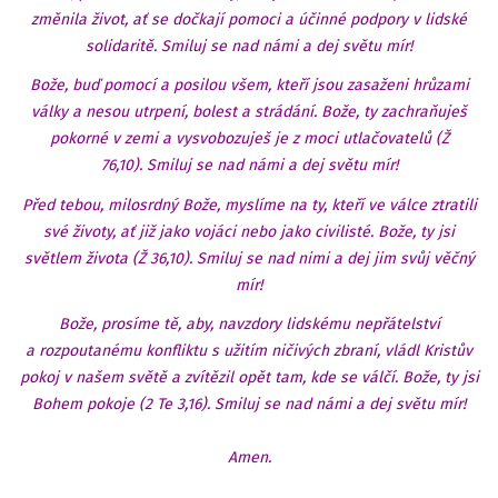
změnila život, ať se dočkají pomoci a účinné podpory v lidské
solidaritě. Smiluj se nad námi a dej světu mír!
Bože, buď pomocí a posilou všem, kteří jsou zasaženi hrůzami
války a nesou utrpení, bolest a strádání. Bože, ty zachraňuješ
pokorné v zemi a vysvobozuješ je z moci utlačovatelů (Ž
76,10). Smiluj se nad námi a dej světu mír!
Před tebou, milosrdný Bože, myslíme na ty, kteří ve válce ztratili
své životy, ať již jako vojáci nebo jako civilisté. Bože, ty jsi
světlem života (Ž 36,10). Smiluj se nad nimi a dej jim svůj věčný
mír!
Bože, prosíme tě, aby, navzdory lidskému nepřátelství
a rozpoutanému konfliktu s užitím ničivých zbraní, vládl Kristův
pokoj v našem světě a zvítězil opět tam, kde se válčí. Bože, ty jsi
Bohem pokoje (2 Te 3,16). Smiluj se nad námi a dej světu mír!
Amen.