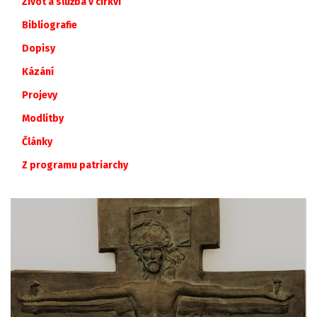
Život a služba v církvi
Bibliografie
Dopisy
Kázání
Projevy
Modlitby
Články
Z
programu
patriarchy