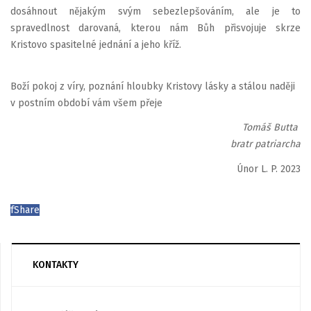
dosáhnout nějakým svým sebezlepšováním, ale je to
spravedlnost darovaná, kterou nám Bůh přisvojuje skrze
Kristovo spasitelné jednání a jeho kříž.
Boží pokoj z víry, poznání hloubky Kristovy lásky a stálou naději
v postním období vám všem přeje
Tomáš Butta
bratr patriarcha
Únor L. P. 2023
f
Share
KONTAKTY