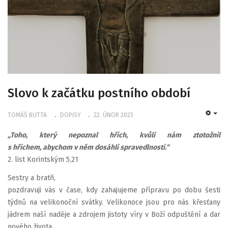
Slovo k začátku postního období
TOMÁŠ BUTTA
DOPISY
22. ÚNOR 2023
EMP
„Toho, který nepoznal hřích,
kvůli nám ztotožnil
s hříchem,
abychom v něm dosáhli spravedlnosti.“
2. list Korintským 5,21
Sestry a bratři,
pozdravuji vás v čase, kdy zahajujeme přípravu po dobu šesti
týdnů na velikonoční svátky. Velikonoce jsou pro nás křesťany
jádrem naší naděje a zdrojem jistoty víry v Boží odpuštění a dar
nového života.