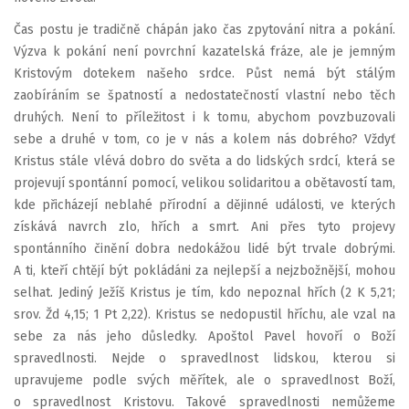
Čas postu je tradičně chápán jako čas zpytování nitra a pokání.
Výzva k pokání není povrchní kazatelská fráze, ale je jemným
Kristovým dotekem našeho srdce. Půst nemá být stálým
zaobíráním se špatností a nedostatečností vlastní nebo těch
druhých. Není to příležitost i k tomu, abychom povzbuzovali
sebe a druhé v tom, co je v nás a kolem nás dobrého? Vždyť
Kristus stále vlévá dobro do světa a do lidských srdcí, která se
projevují spontánní pomocí, velikou solidaritou a obětavostí tam,
kde přicházejí neblahé přírodní a dějinné události, ve kterých
získává navrch zlo, hřích a smrt. Ani přes tyto projevy
spontánního činění dobra nedokážou lidé být trvale dobrými.
A ti, kteří chtějí být pokládáni za nejlepší a nejzbožnější, mohou
selhat. Jediný Ježíš Kristus je tím, kdo nepoznal hřích (2 K 5,21;
srov. Žd 4,15; 1 Pt 2,22). Kristus se nedopustil hříchu, ale vzal na
sebe za nás jeho důsledky. Apoštol Pavel hovoří o Boží
spravedlnosti. Nejde o spravedlnost lidskou, kterou si
upravujeme podle svých měřítek, ale o spravedlnost Boží,
o spravedlnost Kristovu. Takové spravedlnosti nemůžeme