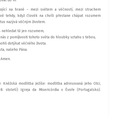
vat do ní.
ojící na hraně – mezi světem a věčností, mezi strachem
vě tehdy, když člověk na chvíli přestane chápat rozumem
stus nazývá věčným životem.
s nehledat tě jen rozumem,
 nás z pomíjivosti tohoto světa do hloubky vztahu s tebou,
hli dotýkat věčného života.
sta, našeho Pána.
Amen.
: Kněžská modlitba Ježíše: modlitba adresovaná Jeho Otci,
. století) Igreja da Misericórdia v Évoře (Portugalsko).