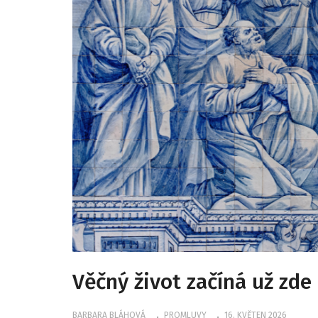
Věčný život začíná už zde (
BARBARA BLÁHOVÁ
PROMLUVY
16. KVĚTEN 2026