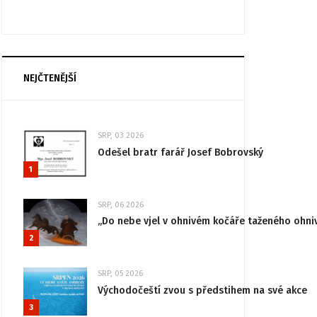
NEJČTENĚJŠÍ
SRP, 03 2026
Odešel bratr farář Josef Bobrovský
1
SRP, 06 2026
„Do nebe vjel v ohnivém kočáře taženého ohni
2
SRP, 05 2026
Východočeští zvou s předstihem na své akce
3