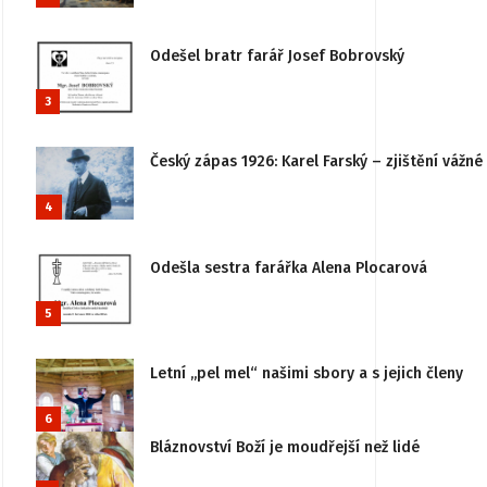
Odešel bratr farář Josef Bobrovský
3
Český zápas 1926: Karel Farský – zjištění vážn
4
Odešla sestra farářka Alena Plocarová
5
Letní „pel mel“ našimi sbory a s jejich členy
6
Bláznovství Boží je moudřejší než lidé