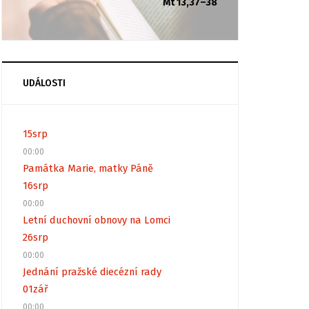
Mt 13,37–38
UDÁLOSTI
15
srp
00:00
Památka Marie, matky Páně
16
srp
00:00
Letní duchovní obnovy na Lomci
26
srp
00:00
Jednání pražské diecézní rady
01
zář
00:00