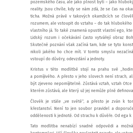
pozemského času, ale jako plnost bytí – jako hluboký
reality. Jsou chvíle, kdy se nám zdá, že se čas na ok
ticha. Možná právě v takových okamžicích se člov
rozumem, ale vstoupit do vztahu – do tak hlubokého v
vlastního já. To také znamená opustit vlastní ego, kt
Lidský rozum i očekávání často vytvářejí obraz Boh
Skutečné poznání však začíná tam, kde se tyto konst
nikoli jakého ho chce mít. V tomto smyslu nezačíná 
vstoupí do důvěry, odevzdání a jednoty.
Kristus v této modlitbě stojí na prahu své „hodi
a pomíjivého. A přesto v jeho slovech není strach, 
být zjeveno nepomíjitelné. Zůstává vztah, vztah Otce 
kterém zůstává, ale který už jej nemůže plně definova
Člověk je stále „ve světě“, a přesto je zván k t
křesťanství. Není to jen soubor pravidel a doporuč
oddělenosti k jednotě. Od strachu k důvěře. Od ega k 
Tato modlitba nenabízí snadné odpovědi a možná