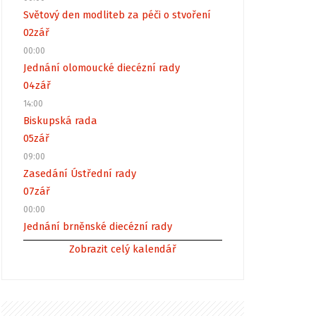
Světový den modliteb za péči o stvoření
02
zář
00:00
Jednání olomoucké diecézní rady
04
zář
14:00
Biskupská rada
05
zář
09:00
Zasedání Ústřední rady
07
zář
00:00
Jednání brněnské diecézní rady
Zobrazit celý kalendář