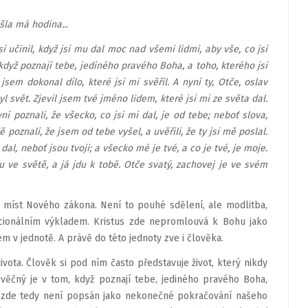
išla má hodina...
i učinil, když jsi mu dal moc nad všemi lidmi, aby vše, co jsi
, když poznají tebe, jediného pravého Boha, a toho, kterého jsi
 jsem dokonal dílo, které jsi mi svěřil. A nyní ty, Otče, oslav
 svět. Zjevil jsem tvé jméno lidem, které jsi mi ze světa dal.
yní poznali, že všecko, co jsi mi dal, je od tebe; neboť slova,
dě poznali, že jsem od tebe vyšel, a uvěřili, že ty jsi mě poslal.
 dal, neboť jsou tvoji; a všecko mé je tvé, a co je tvé, je moje.
u ve světě, a já jdu k tobě. Otče svatý, zachovej je ve svém
ch míst Nového zákona. Není to pouhé sdělení, ale modlitba,
acionálním výkladem. Kristus zde nepromlouvá k Bohu jako
em v jednotě. A právě do této jednoty zve i člověka.
ota. Člověk si pod ním často představuje život, který nikdy
t věčný je v tom, když poznají tebe, jediného pravého Boha,
ivot zde tedy není popsán jako nekonečné pokračování našeho