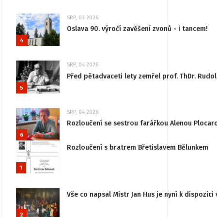
SRP, 03 2026
Oslava 90. výročí zavěšení zvonů - i tancem!
4
SRP, 04 2026
Před pětadvaceti lety zemřel prof. ThDr. Rudo
5
SRP, 04 2026
Rozloučení se sestrou farářkou Alenou Plocar
6
Rozloučení s bratrem Břetislavem Bělunkem
1
Vše co napsal Mistr Jan Hus je nyní k dispozici 
2