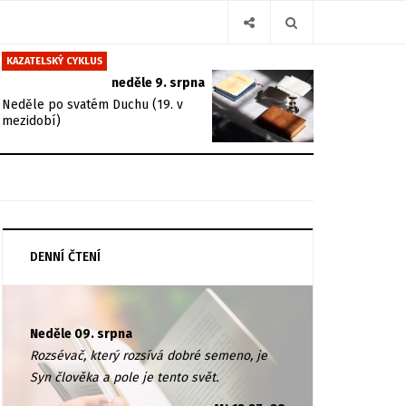
KAZATELSKÝ CYKLUS
neděle 9. srpna
Neděle po svatém Duchu (19. v
mezidobí)
DENNÍ ČTENÍ
Neděle 09. srpna
Rozsévač, který rozsívá dobré semeno, je
Syn člověka a pole je tento svět.