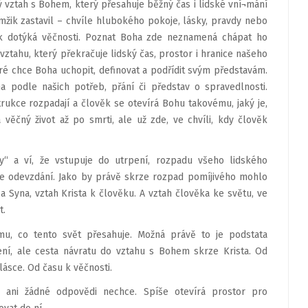
 vztah s Bohem, který přesahuje běžný čas i lidské vní¬mání
amžik zastavil – chvíle hlubokého pokoje, lásky, pravdy nebo
ěk dotýká věčnosti. Poznat Boha zde neznamená chápat ho
ztahu, který překračuje lidský čas, prostor i hranice našeho
eré chce Boha uchopit, definovat a podřídit svým představám.
a podle našich potřeb, přání či představ o spravedlnosti.
rukce rozpadají a člověk se otevírá Bohu takovému, jaký je,
věčný život až po smrti, ale už zde, ve chvíli, kdy člověk
ny“ a ví, že vstupuje do utrpení, rozpadu všeho lidského
ale odevzdání. Jako by právě skrze rozpad pomíjivého mohlo
a Syna, vztah Krista k člověku. A vztah člověka ke světu, ve
t.
omu, co tento svět přesahuje. Možná právě to je podstata
ení, ale cesta návratu do vztahu s Bohem skrze Krista. Od
lásce. Od času k věčnosti.
 ani žádné odpovědi nechce. Spíše otevírá prostor pro