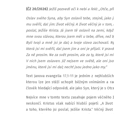
(ČZ 20/2026)
Ježíš pozvedl oči k nebi a řekl: „Otče, př
Oslav svého Syna, aby Syn oslavil tebe, stejně, jako js
mu svěřil, dal jim: život věčný. A život věčný je v tom
poslal, Ježíše Krista. Já jsem tě oslavil na zemi, když
mne svou slávou, kterou jsem měl u tebe, dříve, než byl
Byli tvoji a mně jsi je dal; a tvoje slovo zachovali. N
která jsi mi svěřil, dal jsem jim a oni je přijali. V prav
Za ně prosím. Ne za svět prosím, ale za ty, které jsi mi
V nich jsem oslaven. Již nejsem ve světě, ale oni jso
jménu, které jsi mi dal; nechť jsou jedno jako my.“
Text Janova evangelia 17,1-11 je jedním z nejhlubší
kterou lze jen stěží uchopit běžným vnímáním a r
člověk hledající odpovědi, ale jako Syn, který je s Otc
Nejvíce mne v tomto textu zasahuje pojem věčného živ
neskončí. Kristus však nabízí hlubší pojetí: „A živo
a toho, kterého jsi poslal, Ježíše Krista.“ Věčný ž