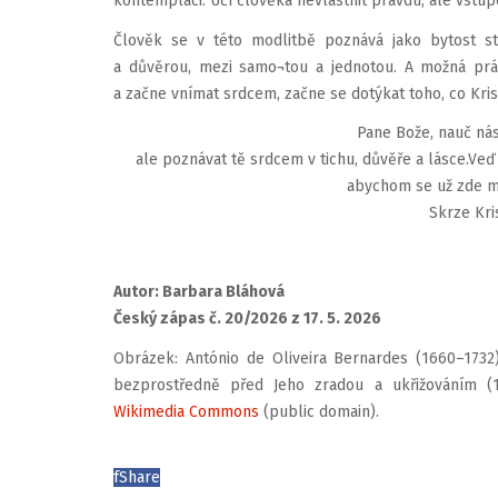
kontemplaci. Učí člověka nevlastnit pravdu, ale vstupo
Člověk se v této modlitbě poznává jako bytost st
a důvěrou, mezi samo¬tou a jednotou. A možná prá
a začne vnímat srdcem, začne se dotýkat toho, co Kri
Pane Bože, nauč ná
ale poznávat tě srdcem v tichu, důvěře a lásce.Veď
abychom se už zde mo
Skrze Kri
Autor: Barbara Bláhová
Český zápas č. 20/2026 z 17. 5. 2026
Obrázek: António de Oliveira Bernardes (1660–1732)
bezprostředně před Jeho zradou a ukřižováním (18
Wikimedia Commons
(public domain).
f
Share