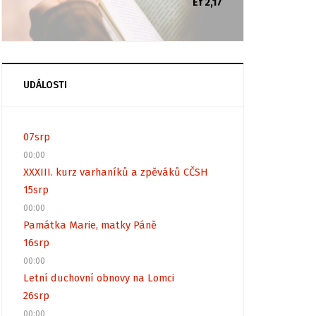
Ef 2,17
UDÁLOSTI
07
srp
00:00
XXXIII. kurz varhaníků a zpěváků CČSH
15
srp
00:00
Památka Marie, matky Páně
16
srp
00:00
Letní duchovní obnovy na Lomci
26
srp
00:00