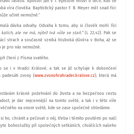
tavit láskou. Apoštol Jan v 1. epištole mluví o těch, kdo se
abá víra člověka. Baptistický pastor F. B. Meyer měl snad říci:
může učinit nemožné.“
 nemalá dávka odvahy. Odvaha k tomu, aby si člověk mohl říci
kalich, ale ne má, nýbrž tvá vůle se staň.“
(L 22,42). Pak se
rácí strach a současně vzniká hluboká důvěra v Boha, až se
o je pro nás nemožné.
při čtení z Písma svatého.
 se i v Hradci Králové, a tak se již schyluje k dokončení
 padesáti zvony (
www.zvonohrahradeckralove.cz
), která má
dostávám krásné požehnání do života a na bezpečnou cestu
dost, je dar nejcennější na tomto světě, a tak i v této víře
ta věčného na onom světě, kde se zase společně shledáme.
si ho, chránit a pečovat o něj, třeba i těmito poutěmi po naší
yto bohoslužby při společných setkáních, chválících našeho