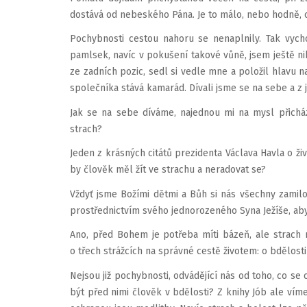
dostává od nebeského Pána. Je to málo, nebo hodně, co
Pochybnosti cestou nahoru se nenaplnily. Tak vyc
pamlsek, navíc v pokušení takové vůně, jsem ještě ni
ze zadních pozic, sedl si vedle mne a položil hlavu
společníka stává kamarád. Dívali jsme se na sebe a z j
Jak se na sebe díváme, najednou mi na mysl přichá
strach?
Jeden z krásných citátů prezidenta Václava Havla o živ
by člověk měl žít ve strachu a neradovat se?
Vždyť jsme Božími dětmi a Bůh si nás všechny zamilov
prostřednictvím svého jednorozeného Syna Ježíše, aby
Ano, před Bohem je potřeba míti bázeň, ale strach
o třech strážcích na správné cestě životem: o bdělosti
Nejsou již pochybnosti, odvádějící nás od toho, co se
být před nimi člověk v bdělosti? Z knihy Jób ale vím