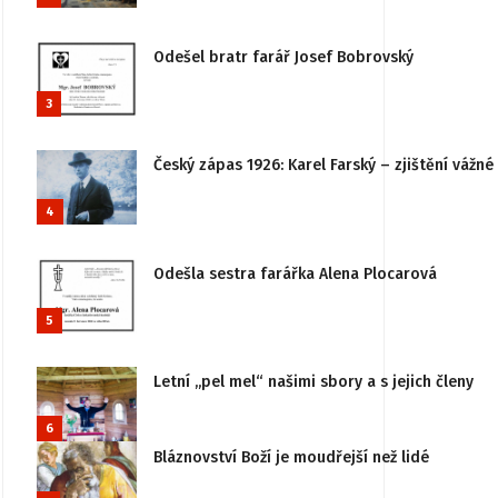
Odešel bratr farář Josef Bobrovský
3
Český zápas 1926: Karel Farský – zjištění vážn
4
Odešla sestra farářka Alena Plocarová
5
Letní „pel mel“ našimi sbory a s jejich členy
6
Bláznovství Boží je moudřejší než lidé