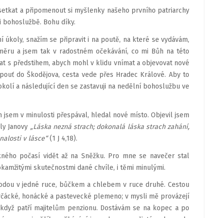
setkat a připomenout si myšlenky našeho prvního patriarchy
 bohoslužbě. Bohu díky.
ní úkoly, snažím se připravit i na poutě, na které se vydávám,
měru a jsem tak v radostném očekávání, co mi Bůh na této
at s předstihem, abych mohl v klidu vnímat a objevovat nové
a pouť do Škodějova, cesta vede přes Hradec Králové. Aby to
kolí a následující den se zastavuji na nedělní bohoslužbu ve
jsem v minulosti přespával, hledal nové místo. Objevil jsem
oly Janovy
„Láska nezná strach; dokonalá láska strach zahání,
nalosti v lásce“
(1 J 4,18).
kného počasí vidět až na Sněžku. Pro mne se navečer stal
okamžitými skutečnostmi dané chvíle, i těmi minulými.
odou v jedné ruce, bůčkem a chlebem v ruce druhé. Cestou
včácké, honácké a pastevecké plemeno; v mysli mě provázejí
 když patří majitelům penzionu. Dostávám se na kopec a po