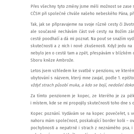
Přes všechny tyto změny jsme měli možnost se zase 
CČSH při společné chvále našeho nebeského Pána, při
Tak, jak se připravujeme na svoje různé cesty či život
ale současně nechávám část své cesty na Božím zá
cestě poodhalí a dá mi poznat. Na pouť se snažím vyd
skutečnosti a z nich i nové zkušenosti. Když jedu n
nebylo jen o cestě tam a zpět, přespávám v blízkém o
Sboru kněze Ambrože.
Letos jsem vzhledem ke svatbě v penzionu, ve kterém 
ubytování s názvem, který mne zaujal, podle 1. epišt
vždyť strach působí muka, a kdo se bojí, nedošel doko
Za tímto penzionem je kopec, ze kterého je za pě
i místem, kde se mi propojily skutečnosti toho dne s 
Kopec poznání. Vydávám se na kopec povečeřet, s v
nahoru mám společnost, poskakující border kolii – o
pochybnosti a nepatrně i strach z neznámého psa, i