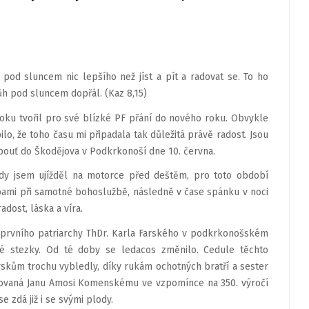
 pod sluncem nic lepšího než jíst a pít a radovat se. To ho
ůh pod sluncem dopřál. (Kaz 8,15)
roku tvořil pro své blízké PF přání do nového roku. Obvykle
lo, že toho času mi připadala tak důležitá právě radost. Jsou
 pouť do Škodějova v Podkrkonoší dne 10. června.
dy jsem ujížděl na motorce před deštěm, pro toto období
upami při samotné bohoslužbě, následně v čase spánku v noci
dost, láska a víra.
tě prvního patriarchy ThDr. Karla Farského v podkrkonošském
é stezky. Od té doby se ledacos změnilo. Cedule těchto
skům trochu vybledly, díky rukám ochotných bratří a sester
věnovaná Janu Amosi Komenskému ve vzpomínce na 350. výročí
e zdá již i se svými plody.