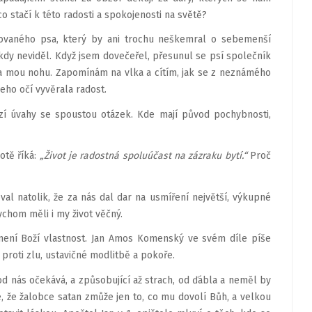
 stačí k této radosti a spokojenosti na světě?
hovaného psa, který by ani trochu neškemral o sebemenší
kdy neviděl. Když jsem dovečeřel, přesunul se psí společník
 na mou nohu. Zapomínám na vlka a cítím, jak se z neznámého
eho očí vyvěrala radost.
zí úvahy se spoustou otázek. Kde mají původ pochybnosti,
otě říká:
„Život je radostná spoluúčast na zázraku bytí.“
Proč
al natolik, že za nás dal dar na usmíření největší, výkupné
chom měli i my život věčný.
 není Boží vlastnost. Jan Amos Komenský ve svém díle píše
 proti zlu, ustavičné modlitbě a pokoře.
 od nás očekává, a způsobující až strach, od ďábla a neměl by
e, že žalobce satan zmůže jen to, co mu dovolí Bůh, a velkou