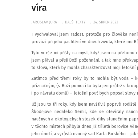
víra
JAROSLAV JURA
DALŠÍ TEXTY
24. SRPEN 2023
I vychvaloval jsem radost, protože pro člověka není
provází při jeho pachtění ve dnech života, které mu B
Tyto verše mi přišly na mysl, když jsem na přelomu 
jsem přával a přeji Boží požehnání, a tak mne překvapi
to slova, která by mohla charakterizovat moji letošní
Zatímco před třemi roky by to mohla být voda – k
příznačným, (s Boží pomocí to byla jen průtrž s kro
i po návratu domů) – letošní pouť bych popsal slovy ra
Už jsou to tři roky, kdy jsem navštívil poprvé rodiš
Škodějově nedaleko Semil, kde se otevíraly naučn
naučných a ekologických stezek díky slunečním papr
v těchto místech přibyla dnes již tříletá borovice 
jeho úmrtí, a vyrůstá ovocný sad Karla Farského – jak s