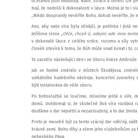
ochranou jsou modlitby. Navíc strach a bolest lze pře
bojí, že nedošli k dokonalosti v lásce. Možná je to i sl
„Nikdo doopravdy nevěříte Bohu, dokud nevěříte, že 
Ano, aby naše víra byla silnější, je potřeba i jistá
Ježíšova slova
„Otče, chceš-li, odejmi ode mne tento 
v dokonalé lásce z celého srdce, rozumu a síly vyt
člověk otevírá k tomu, že Bůh může snad konat i to, c
To zaznělo následující den i ve Sboru kněze Ambrože 
Jak se hodně změnilo v místech Škodějova, změnilo
unikátního hudebního nástroje, koncertní zvonohry s
býti instalována do věže sboru.
Po bohoslužbě se loučíme, mluvíme ještě o víře, 
domů. Uvědomuji si, že skutečně živá víra rozdává ra
doufáme v dar největší a nezasloužený, a to dar živo
Proto je moudré být za tento vzácný dar vděčný, vážit 
krásné zemi. Bohu díky a všem jeho služebníkům za t
nebeského Pána.