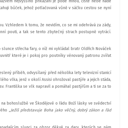
názvem nejvyššího přikázání je pode mnou, čisté nebe nade
huji bůček, jehož potlačovaná vůně v sáčku cestou se nyní
u. Vzhledem k tomu, že nevidím, co se mi odehrává za zády,
nní pouti, a tak se tento zbytečný strach postupně vytrácí.
slunce střecha fary, o níž mi vykládal bratr Oldřich Nováček
 uvnitř které je i pokoj pro poutníky věnovaný patronu zvířat
slený příběh, odvysílaný před několika lety televizní stanicí
ého vlka, jenž v okolí Assisi ohrožoval pastýře a jejich stáda,
sv. Františka se vlk napravil a pomáhal pastýřům a ti se za to
 na bohoslužbě ve Škodějově o řádu Boží lásky ve svědectví
erého
„Ježíš představuje Boha jako věčný, dobrý zákon a řád
apadajícím slunci za obzor děkuji za dary, kterých se nám