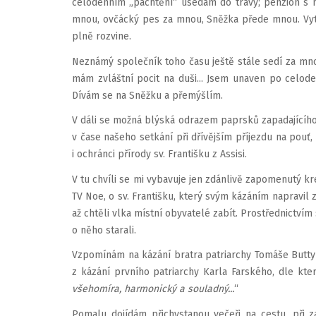
celodenním „pachtění“ usedám do trávy; penzion s 
mnou, ovčácký pes za mnou, Sněžka přede mnou. Vyta
plně rozvine.
Neznámý společník toho času ještě stále sedí za mno
mám zvláštní pocit na duši... Jsem unaven po celode
Dívám se na Sněžku a přemýšlím.
V dáli se možná blýská odrazem paprsků zapadajícího 
v čase našeho setkání při dřívějším příjezdu na pouť,
i ochránci přírody sv. Františku z Assisi.
V tu chvíli se mi vybavuje jen zdánlivě zapomenutý kre
TV Noe, o sv. Františku, který svým kázáním napravil zl
až chtěli vlka místní obyvatelé zabít. Prostřednictvím 
o něho starali.
Vzpomínám na kázání bratra patriarchy Tomáše Butty
z kázání prvního patriarchy Karla Farského, dle kt
všehomíra, harmonický a souladný...
“
Pomalu dojídám přichystanou večeři na cestu, při z