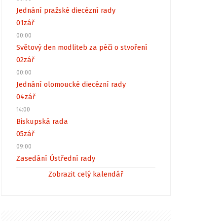
Jednání pražské diecézní rady
01
zář
00:00
Světový den modliteb za péči o stvoření
02
zář
00:00
Jednání olomoucké diecézní rady
04
zář
14:00
Biskupská rada
05
zář
09:00
Zasedání Ústřední rady
Zobrazit celý kalendář