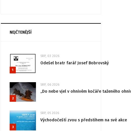
NEJČTENĚJŠÍ
SRP, 03 2026
Odešel bratr farář Josef Bobrovský
1
SRP, 06 2026
„Do nebe vjel v ohnivém kočáře taženého ohni
2
SRP, 05 2026
Východočeští zvou s předstihem na své akce
3