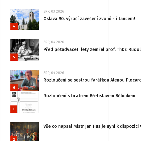
SRP, 03 2026
Oslava 90. výročí zavěšení zvonů - i tancem!
4
SRP, 04 2026
Před pětadvaceti lety zemřel prof. ThDr. Rudo
5
SRP, 04 2026
Rozloučení se sestrou farářkou Alenou Plocar
6
Rozloučení s bratrem Břetislavem Bělunkem
1
Vše co napsal Mistr Jan Hus je nyní k dispozici 
2