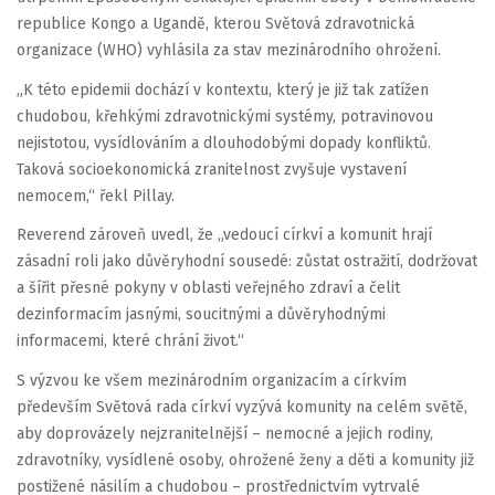
republice Kongo a Ugandě, kterou Světová zdravotnická
organizace (WHO) vyhlásila za stav mezinárodního ohrožení.
„K této epidemii dochází v kontextu, který je již tak zatížen
chudobou, křehkými zdravotnickými systémy, potravinovou
nejistotou, vysídlováním a dlouhodobými dopady konfliktů.
Taková socioekonomická zranitelnost zvyšuje vystavení
nemocem,“ řekl Pillay.
Reverend zároveň uvedl, že „vedoucí církví a komunit hrají
zásadní roli jako důvěryhodní sousedé: zůstat ostražití, dodržovat
a šířit přesné pokyny v oblasti veřejného zdraví a čelit
dezinformacím jasnými, soucitnými a důvěryhodnými
informacemi, které chrání život.“
S výzvou ke všem mezinárodním organizacím a církvím
především Světová rada církví vyzývá komunity na celém světě,
aby doprovázely nejzranitelnější – nemocné a jejich rodiny,
zdravotníky, vysídlené osoby, ohrožené ženy a děti a komunity již
postižené násilím a chudobou – prostřednictvím vytrvalé