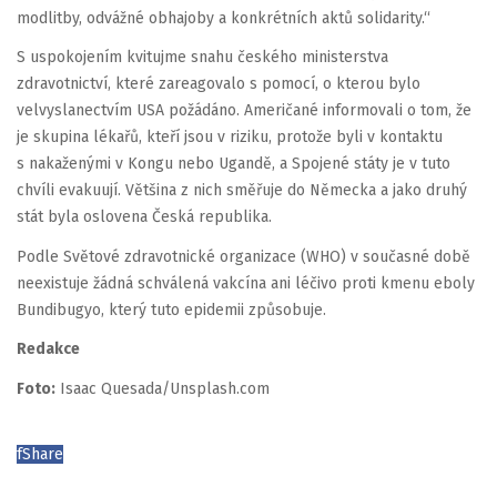
modlitby, odvážné obhajoby a konkrétních aktů solidarity.“
S uspokojením kvitujme snahu českého ministerstva
zdravotnictví, které zareagovalo s pomocí, o kterou bylo
velvyslanectvím USA požádáno. Američané informovali o tom, že
je skupina lékařů, kteří jsou v riziku, protože byli v kontaktu
s nakaženými v Kongu nebo Ugandě, a Spojené státy je v tuto
chvíli evakuují. Většina z nich směřuje do Německa a jako druhý
stát byla oslovena Česká republika.
Podle Světové zdravotnické organizace (WHO) v současné době
neexistuje žádná schválená vakcína ani léčivo proti kmenu eboly
Bundibugyo, který tuto epidemii způsobuje.
Redakce
Foto:
Isaac Quesada/Unsplash.com
f
Share