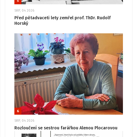
5
SRP, 04 2026
Před pětadvaceti lety zemřel prof. ThDr. Rudolf
Horský
6
SRP, 04 2026
Rozloučení se sestrou farářkou Alenou Plocarovou