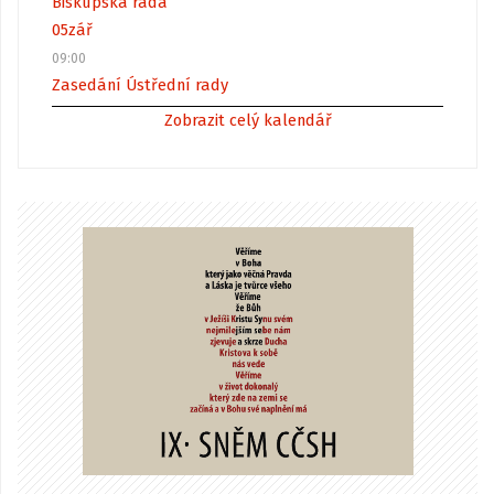
Biskupská rada
05
zář
09:00
Zasedání Ústřední rady
Zobrazit celý kalendář