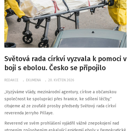
Světová rada církví vyzvala k pomoci v
boji s ebolou. Česko se připojilo
REDAKCE
EKUMENA
20. KVĚTEN 2026
„Vyzýváme vlády, mezinárodní agentury, církve a občanskou
společnost ke spolupráci přes hranice, ke sdílení léčby,“
citujeme až ze zoufalé prosby předsedy Světový rada církví
reverenda Jerryho Pillaye.
Reverend ve svém prohlášení vyjádřil vážné znepokojení nad
utrpením způsobeným eskalující epidemií eboly v Demokratické