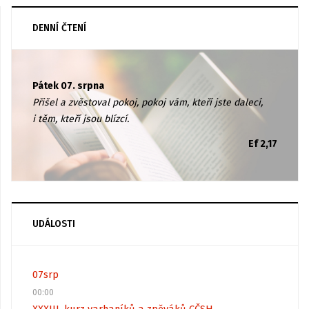
DENNÍ ČTENÍ
Pátek 07. srpna
Přišel a zvěstoval pokoj, pokoj vám, kteří jste dalecí,
i těm, kteří jsou blízcí.
Ef 2,17
UDÁLOSTI
07
srp
00:00