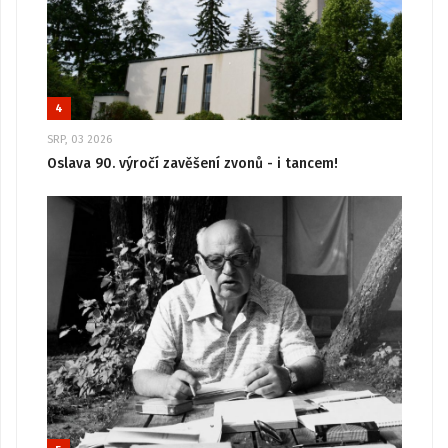
4
SRP, 03 2026
Oslava 90. výročí zavěšení zvonů - i tancem!