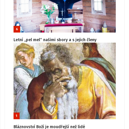
6
Letní „pel mel“ našimi sbory a s jejich členy
1
Bláznovství Boží je moudřejší než lidé