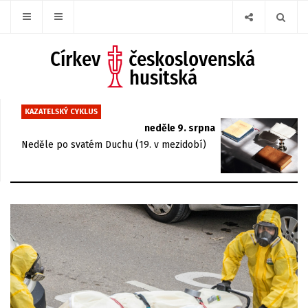
KAZATELSKÝ CYKLUS
neděle 9. srpna
Neděle po svatém Duchu (19. v mezidobí)