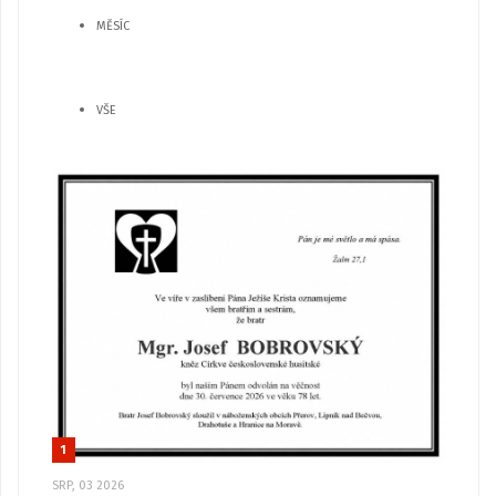
MĚSÍC
VŠE
1
SRP, 03 2026