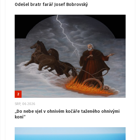
Odešel bratr farář Josef Bobrovský
2
SRP, 06 2026
„Do nebe vjel v ohnivém kočáře taženého ohnivými
koni“