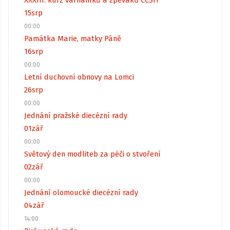
XXXIII. kurz varhaníků a zpěváků CČSH
15
srp
00:00
Památka Marie, matky Páně
16
srp
00:00
Letní duchovní obnovy na Lomci
26
srp
00:00
Jednání pražské diecézní rady
01
zář
00:00
Světový den modliteb za péči o stvoření
02
zář
00:00
Jednání olomoucké diecézní rady
04
zář
14:00