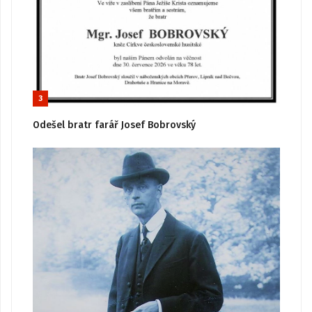
3
Odešel bratr farář Josef Bobrovský