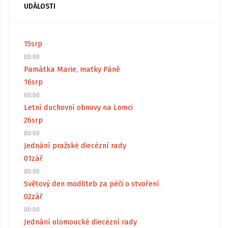
UDÁLOSTI
15
srp
00:00
Památka Marie, matky Páně
16
srp
00:00
Letní duchovní obnovy na Lomci
26
srp
00:00
Jednání pražské diecézní rady
01
zář
00:00
Světový den modliteb za péči o stvoření
02
zář
00:00
Jednání olomoucké diecézní rady