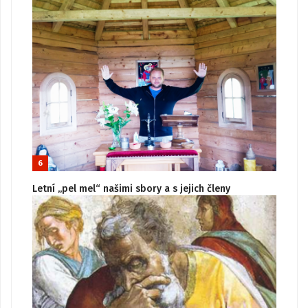
6
Letní „pel mel“ našimi sbory a s jejich členy