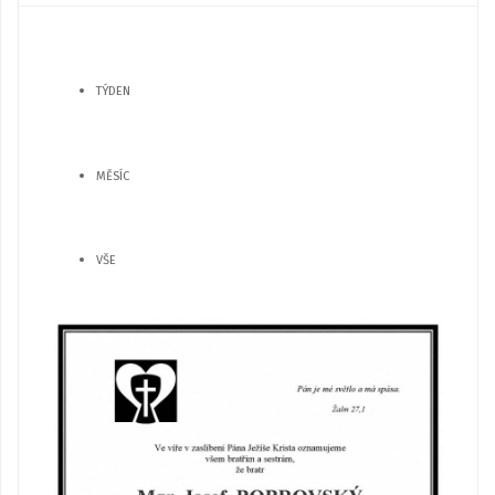
TÝDEN
MĚSÍC
VŠE