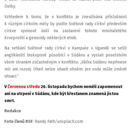
čistky.
Vzhledem k tomu, že v konfliktu je zneužívána příslušnost
k různým církvím měly by podle Světové rady církví především
církve vyvinout úsilí na zastavení tohoto mnohaletého
krveprolití a genocidy některých etnik.
Na setkání Světové rady církví v Kampale v Ugandě se sešli
anglikánští biskupové působící v Súdánu a vyslali poselstvím
všem stranám zúčastněným v konfliktu: „Válka Súdánu nepřinese
mír ani rozvoj. Oheň nelze uhasit ohněm: jen voda může změnit
situaci.“
V
Červenou středu
26. listopadu bychom neměli zapomenout
ani na utrpení v Súdánu, kde být křesťanem znamená jistou
smrt.
Redakce
Foto členů RSF
: Randy Fath/unsplach.com