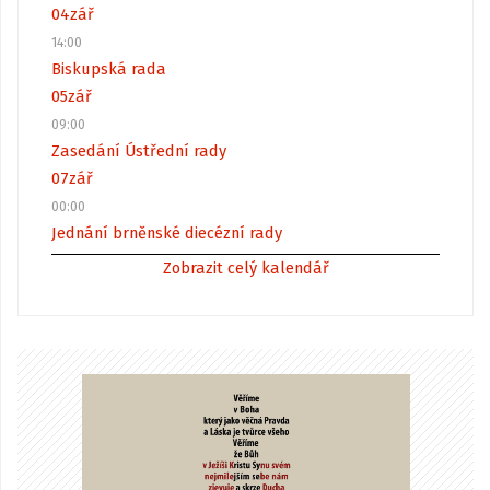
04
zář
14:00
Biskupská rada
05
zář
09:00
Zasedání Ústřední rady
07
zář
00:00
Jednání brněnské diecézní rady
Zobrazit celý kalendář