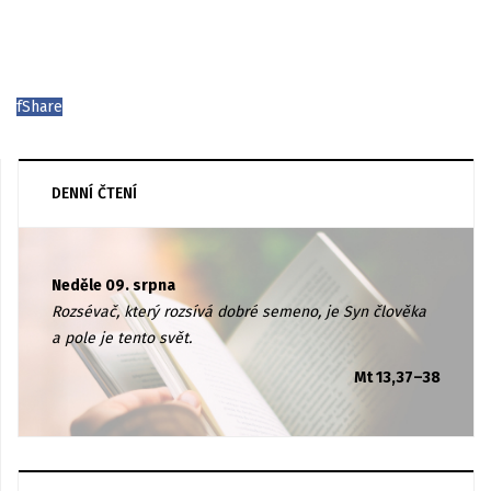
f
Share
DENNÍ ČTENÍ
Neděle 09. srpna
Rozsévač, který rozsívá dobré semeno, je Syn člověka
a pole je tento svět.
Mt 13,37–38