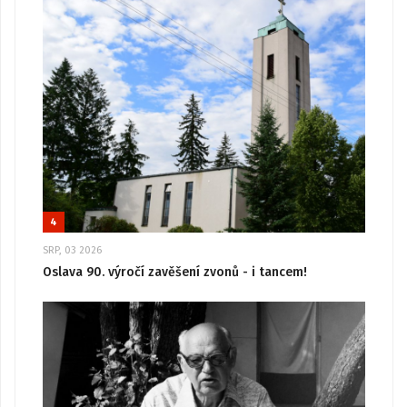
4
SRP, 03 2026
Oslava 90. výročí zavěšení zvonů - i tancem!