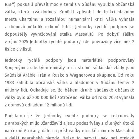
RSF“) pokusili převzít moc v zemi a v Súdánu vypukla občanská
válka, která trvá dodnes. Konflikt způsobil destrukci hlavního
města Chartúmu a rozsáhlou humanitární krizi. Válka vyhnala
z domovů několik milionů lidí a Jednotky rychlé podpory se
dopouštěly vyvražďování etnika Massalitů. Po dobytí Fáširu
v říjnu 2025 Jednotky rychlé podpory zde povraždily více než 2
tisíce civilistů.
Jednotky rychlé podpory jsou materiálně podporovány
Spojenými arabskými emiráty a na straně súdánské vlády jsou
Saúdská Arábie, Írán a Rusko s Wagnerovou skupinou. Od roku
1983 zahubila občanská válka a hladomor v Súdánu téměř 2
miliony lidí. Odhaduje se, že během druhé súdánské občanské
války bylo až 200 000 lidí zotročeno. Válka od roku 2023 vyhnala
z domovů odhadem 12 milionů lidí.
Podstatou je že Jednotky rychlé podpory se rekrutovaly
z arabských milic Džandžavíd a jsou podezřívány z cílených útoků
na černé Afričany, dále na příslušníky etnické minority Massalitů
a další nearabské národy. Nelze to nazvat jinak než etnické