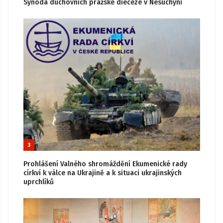
Synoda duchovních pražské diecéze v Nesuchyni
3
Prohlášení Valného shromáždění Ekumenické rady
církví k válce na Ukrajině a k situaci ukrajinských
uprchlíků