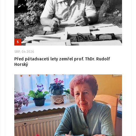
5
SRP, 04 2026
Před pětadvaceti lety zemřel prof. ThDr. Rudolf
Horský