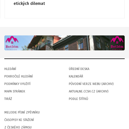
etických dilemat
HLEDÁNÍ
ÚŘEDNÍ DESKA
POKROČILÉ HLEDÁNÍ
KALENDÁŘ
PODMÍNKY VYUŽITÍ
PŮVODNÍ VERZE WEBU (ARCHIV)
MAPA STRÁNEK
AKTUALNE.CCSH.CZ (ARCHIV)
TIRÁŽ
PODLE ŠTÍTKŮ
MELODIE PÍSNÍ ZPĚVNÍKU
ČASOPISY KE STAŽENÍ
Z ČESKÉHO ZÁPASU