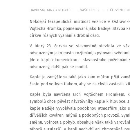
DAVID SMETANA A REDAKCE
NAŠE CÍRKEV
1. ČERVENEC 2
Někdejší terapeutická místnost věznice v Ostravě-
Vojtěcha Hromka, pojmenovaná jako Naděje. Stavba kap
církve různých vyznání a drobní dárci.
V úterý 23. června se slavnostně otevřela ve věz
odsouzeným jako místo rozjímání, zpytování svědomí a 
Jde o kapli ekumenickou – slavnostního požehnání se
odsouzený, další pak se modlil.
Kaple je zamýšlena také jako kam můžou přijít zaměs
často pod velkým tlakem, aby se na chvíli zastavili, ztiš
Kaple byla navržena arch. Vojtěchem Hromkem, kt
symbolů chce přivést návštěvníky kaple k hloubce, za
kaple Naděje vyvolávala podobnou atmosféru jako sí
dřívějších kováren, mlýnů a podobných provozů. Symb
změnu, volnost a pohyb, obsahuje však také varování
táborů a gulagů). V kapli nechybí ani zhmotněná pom