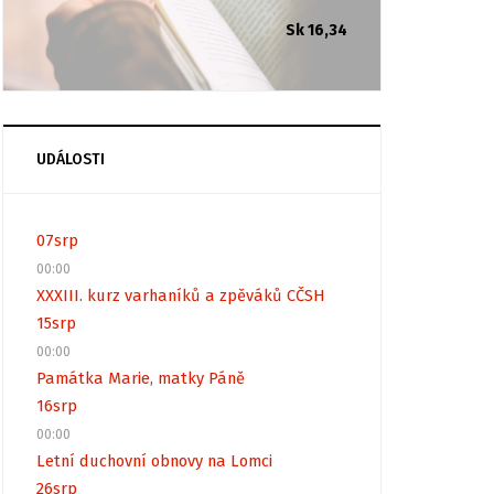
Sk 16,34
UDÁLOSTI
07
srp
00:00
XXXIII. kurz varhaníků a zpěváků CČSH
15
srp
00:00
Památka Marie, matky Páně
16
srp
00:00
Letní duchovní obnovy na Lomci
26
srp