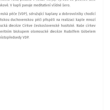
akové. V kapli panuje meditativní vlídné šero.
nská péče (VDP), sdružující kaplany a dobrovolníky chodící
eňskou duchovenskou péči přispěli na realizaci kaple mnozí
oucká diecéze Církve československé husitské. Naše církev
emeritním biskupem olomoucké diecéze Rudolfem Göbelem
místopředsedy VDP.