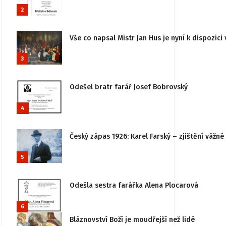
2
Vše co napsal Mistr Jan Hus je nyní k dispozici 
3
Odešel bratr farář Josef Bobrovský
4
Český zápas 1926: Karel Farský – zjištění vážn
5
Odešla sestra farářka Alena Plocarová
6
Bláznovství Boží je moudřejší než lidé