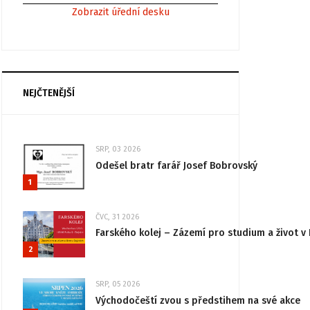
Zobrazit úřední desku
NEJČTENĚJŠÍ
SRP, 03 2026
Odešel bratr farář Josef Bobrovský
1
ČVC, 31 2026
Farského kolej – Zázemí pro studium a život v 
2
SRP, 05 2026
Východočeští zvou s předstihem na své akce