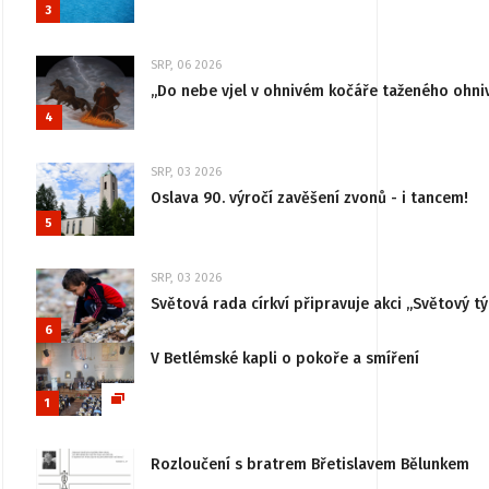
3
SRP, 06 2026
„Do nebe vjel v ohnivém kočáře taženého ohni
4
SRP, 03 2026
Oslava 90. výročí zavěšení zvonů - i tancem!
5
SRP, 03 2026
Světová rada církví připravuje akci „Světový tý
6
V Betlémské kapli o pokoře a smíření
1
Rozloučení s bratrem Břetislavem Bělunkem