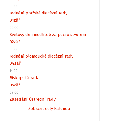
00:00
Jednání pražské diecézní rady
01
zář
00:00
Světový den modliteb za péči o stvoření
02
zář
00:00
Jednání olomoucké diecézní rady
04
zář
14:00
Biskupská rada
05
zář
09:00
Zasedání Ústřední rady
Zobrazit celý kalendář