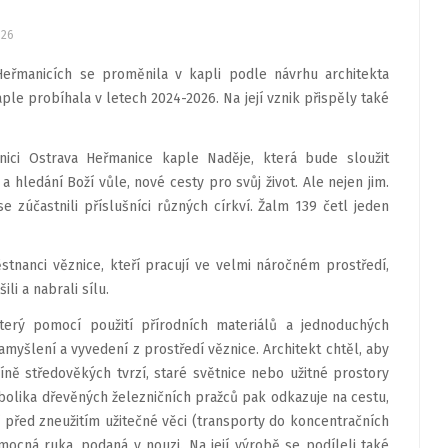
026
Heřmanicích se proměnila v kapli podle návrhu architekta
le probíhala v letech 2024-2026. Na její vznik přispěly také
nici Ostrava Heřmanice kaple Naděje, která bude sloužit
hledání Boží vůle, nové cesty pro svůj život. Ale nejen jim.
 zúčastnili příslušníci různých církví. Žalm 139 četl jeden
tnanci věznice, kteří pracují ve velmi náročném prostředí,
ili a nabrali sílu.
erý pomocí použití přírodních materiálů a jednoduchých
myšlení a vyvedení z prostředí věznice. Architekt chtěl, aby
ně středověkých tvrzí, staré světnice nebo užitné prostory
olika dřevěných železničních pražců pak odkazuje na cestu,
 před zneužitím užitečné věci (transporty do koncentračních
ocná ruka, podaná v nouzi. Na její výrobě se podíleli také