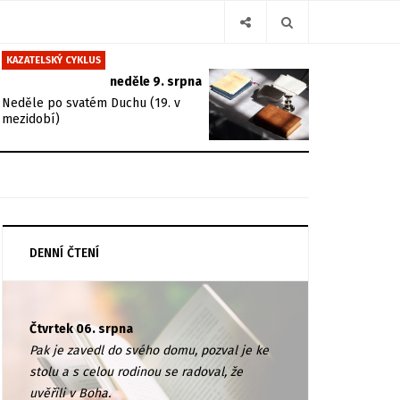
KAZATELSKÝ CYKLUS
neděle 9. srpna
Neděle po svatém Duchu (19. v
mezidobí)
DENNÍ ČTENÍ
Čtvrtek 06. srpna
Pak je zavedl do svého domu, pozval je ke
stolu a s celou rodinou se radoval, že
uvěřili v Boha.