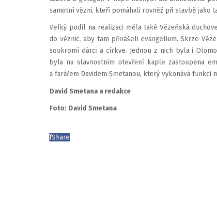
samotní vězni, kteří pomáhali rovněž při stavbě jako t
Velký podíl na realizaci měla také Vězeňská duchove
do věznic, aby tam přinášeli evangelium. Skrze Věz
soukromí dárci a církve. Jednou z nich byla i Olom
byla na slavnostním otevření kaple zastoupena 
a farářem Davidem Smetanou, který vykonává funkci 
David Smetana a redakce
Foto:
David Smetana
f
Share