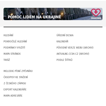
HLEDÁNÍ
ÚŘEDNÍ DESKA
POKROČILÉ HLEDÁNÍ
KALENDÁŘ
PODMÍNKY VYUŽITÍ
PŮVODNÍ VERZE WEBU (ARCHIV)
MAPA STRÁNEK
AKTUALNE.CCSH.CZ (ARCHIV)
TIRÁŽ
PODLE ŠTÍTKŮ
MELODIE PÍSNÍ ZPĚVNÍKU
ČASOPISY KE STAŽENÍ
Z ČESKÉHO ZÁPASU
EXPORT KALENDÁŘE
MAPA ADRESÁŘE