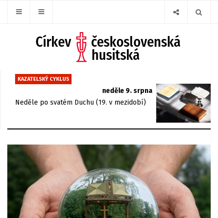
KAZATELSKÝ CYKLUS
neděle 9. srpna
Neděle po svatém Duchu (19. v mezidobí)