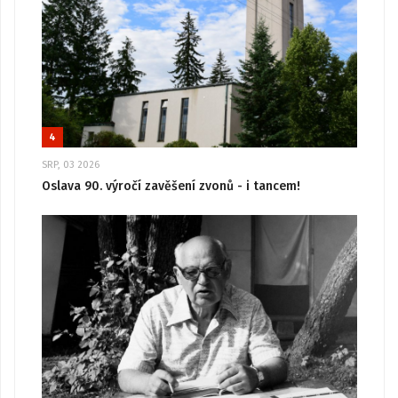
4
SRP, 03 2026
Oslava 90. výročí zavěšení zvonů - i tancem!