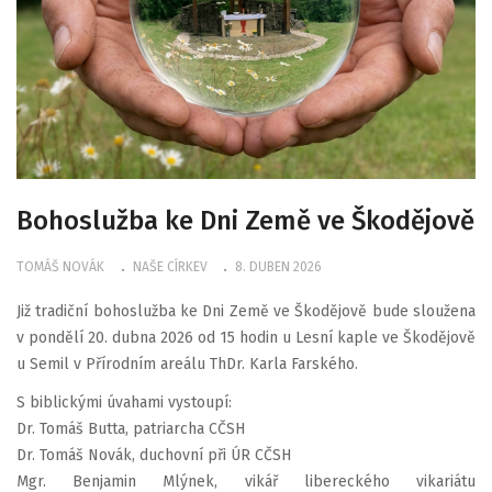
Bohoslužba ke Dni Země ve Škodějově
TOMÁŠ NOVÁK
NAŠE CÍRKEV
8. DUBEN 2026
Již tradiční bohoslužba ke Dni Země ve Škodějově bude sloužena
v pondělí 20. dubna 2026 od 15 hodin u Lesní kaple ve Škodějově
u Semil v Přírodním areálu ThDr. Karla Farského.
S biblickými úvahami vystoupí:
Dr. Tomáš Butta, patriarcha CČSH
Dr. Tomáš Novák, duchovní při ÚR CČSH
Mgr. Benjamin Mlýnek, vikář libereckého vikariátu