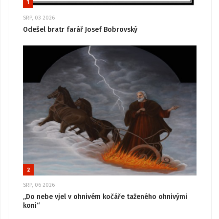
1
SRP, 03 2026
Odešel bratr farář Josef Bobrovský
2
SRP, 06 2026
„Do nebe vjel v ohnivém kočáře taženého ohnivými
koni“