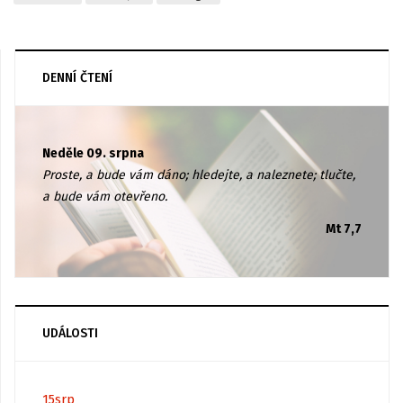
DENNÍ ČTENÍ
Neděle 09. srpna
Proste, a bude vám dáno; hledejte, a naleznete; tlučte,
a bude vám otevřeno.
Mt 7,7
UDÁLOSTI
15
srp