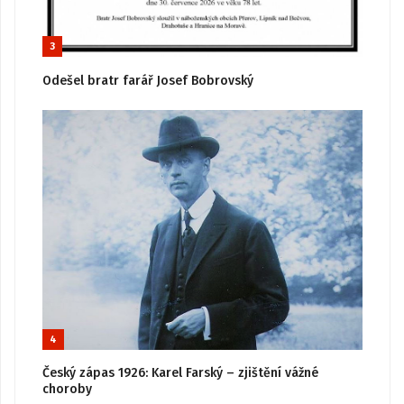
3
Odešel bratr farář Josef Bobrovský
4
Český zápas 1926: Karel Farský – zjištění vážné
choroby