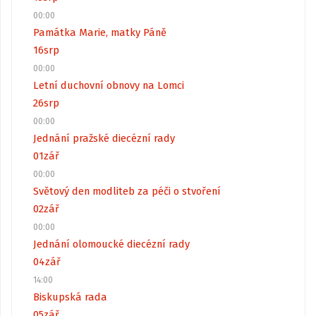
00:00
Památka Marie, matky Páně
16
srp
00:00
Letní duchovní obnovy na Lomci
26
srp
00:00
Jednání pražské diecézní rady
01
zář
00:00
Světový den modliteb za péči o stvoření
02
zář
00:00
Jednání olomoucké diecézní rady
04
zář
14:00
Biskupská rada
05
zář