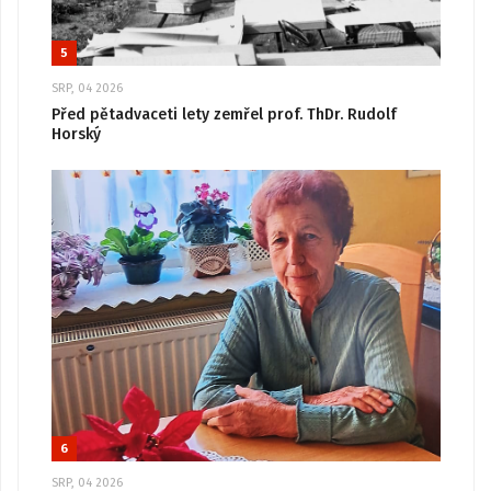
5
SRP, 04 2026
Před pětadvaceti lety zemřel prof. ThDr. Rudolf
Horský
6
SRP, 04 2026