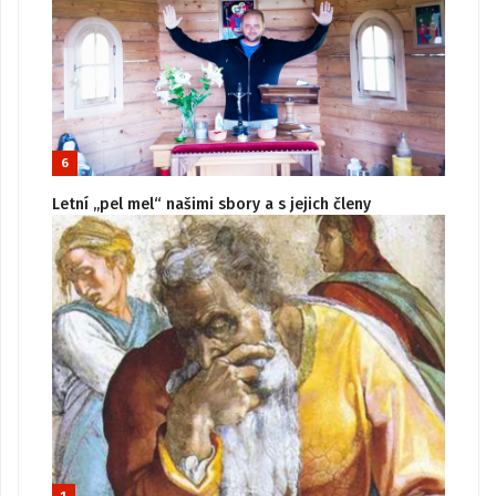
6
Letní „pel mel“ našimi sbory a s jejich členy