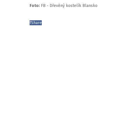
Foto:
FB - Dřevěný kostelík Blansko
f
Share