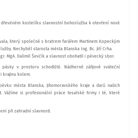
v dřevěném kostelíku slavnostní bohoslužba k otevření nově
Dovala, který společně s bratrem farářem Martinem Kopeckým
žby. Nechyběl starosta města Blanska Ing. Bc. Jiří Crha.
. MgA. Dalimil Ševčík a slavnost obohatil i pěvecký sbor.
pásky v prostoru schodiště. Nádherné zářijové sváteční
 krajinu kolem.
pěvku města Blanska, Jihomoravského kraje a darů našich
 Vážíme si profesionální práce tesařské firmy i té, které
ní při zahradní slavnosti.