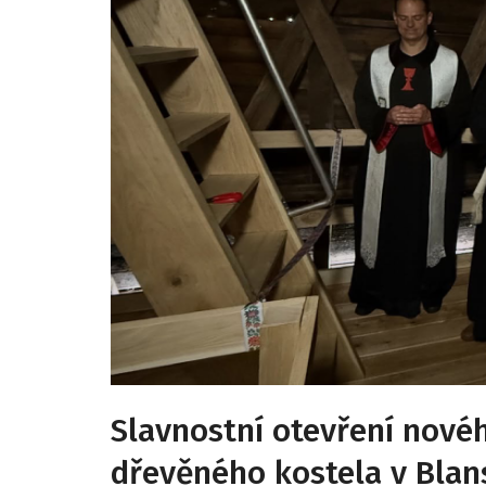
Slavnostní otevření novéh
dřevěného kostela v Blan