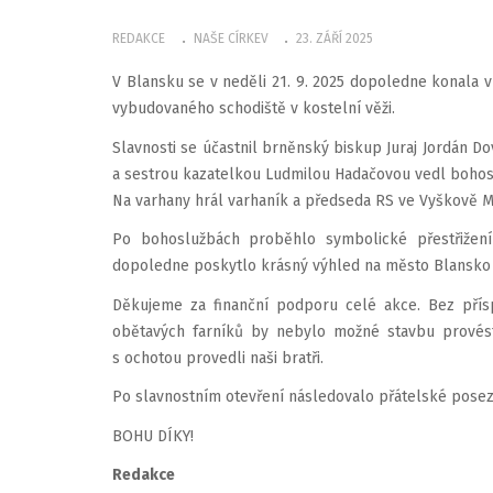
REDAKCE
NAŠE CÍRKEV
23. ZÁŘÍ 2025
V Blansku se v neděli 21. 9. 2025 dopoledne konala 
vybudovaného schodiště v kostelní věži.
Slavnosti se účastnil brněnský biskup Juraj Jordán 
a sestrou kazatelkou Ludmilou Hadačovou vedl bohoslu
Na varhany hrál varhaník a předseda RS ve Vyškově Mgr
Po bohoslužbách proběhlo symbolické přestřižení 
dopoledne poskytlo krásný výhled na město Blansko i
Děkujeme za finanční podporu celé akce. Bez přís
obětavých farníků by nebylo možné stavbu provést.
s ochotou provedli naši bratři.
Po slavnostním otevření následovalo přátelské poseze
BOHU DÍKY!
Redakce