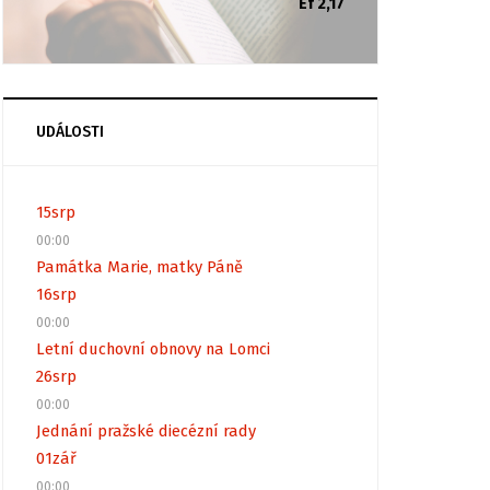
Ef 2,17
UDÁLOSTI
15
srp
00:00
Památka Marie, matky Páně
16
srp
00:00
Letní duchovní obnovy na Lomci
26
srp
00:00
Jednání pražské diecézní rady
01
zář
00:00