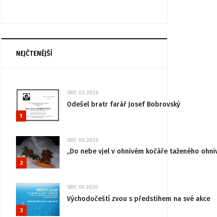
NEJČTENĚJŠÍ
SRP, 03 2026
Odešel bratr farář Josef Bobrovský
1
SRP, 06 2026
„Do nebe vjel v ohnivém kočáře taženého ohni
2
SRP, 05 2026
Východočeští zvou s předstihem na své akce
3