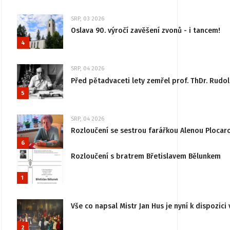
SRP, 03 2026
Oslava 90. výročí zavěšení zvonů - i tancem!
4
SRP, 04 2026
Před pětadvaceti lety zemřel prof. ThDr. Rudo
5
SRP, 04 2026
Rozloučení se sestrou farářkou Alenou Plocar
6
Rozloučení s bratrem Břetislavem Bělunkem
1
Vše co napsal Mistr Jan Hus je nyní k dispozici 
2