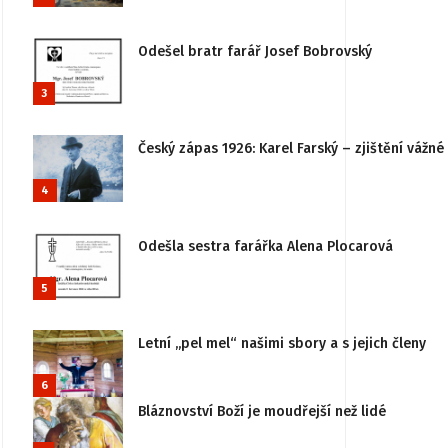
Odešel bratr farář Josef Bobrovský
3
Český zápas 1926: Karel Farský – zjištění vážn
4
Odešla sestra farářka Alena Plocarová
5
Letní „pel mel“ našimi sbory a s jejich členy
6
Bláznovství Boží je moudřejší než lidé