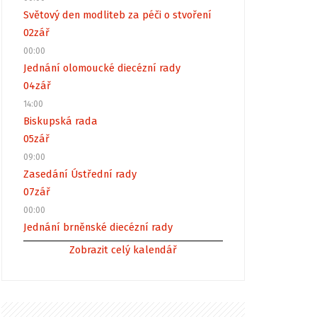
Světový den modliteb za péči o stvoření
02
zář
00:00
Jednání olomoucké diecézní rady
04
zář
14:00
Biskupská rada
05
zář
09:00
Zasedání Ústřední rady
07
zář
00:00
Jednání brněnské diecézní rady
Zobrazit celý kalendář