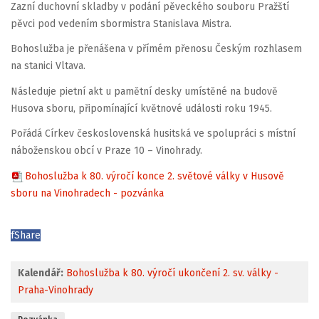
Zazní duchovní skladby v podání pěveckého souboru Pražští
pěvci pod vedením sbormistra Stanislava Mistra.
Bohoslužba je přenášena v přímém přenosu Českým rozhlasem
na stanici Vltava.
Následuje pietní akt u pamětní desky umístěné na budově
Husova sboru, připomínající květnové události roku 1945.
Pořádá Církev československá husitská ve spolupráci s místní
náboženskou obcí v Praze 10 – Vinohrady.
Bohoslužba k 80. výročí konce 2. světové války v Husově
sboru na Vinohradech - pozvánka
f
Share
Kalendář:
Bohoslužba k 80. výročí ukončení 2. sv. války -
Praha-Vinohrady