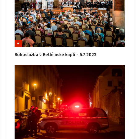
4
Bohoslužba v Betlémské kapli - 6.7.2023