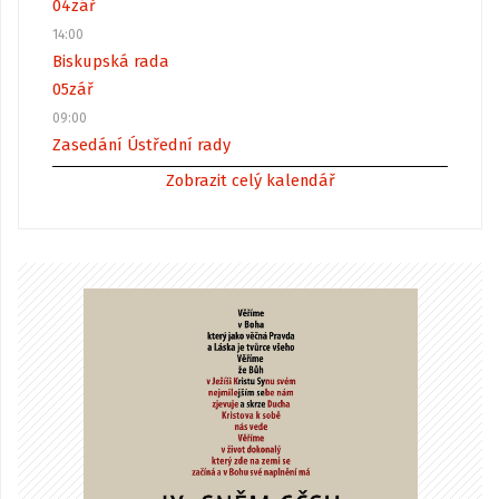
04
zář
14:00
Biskupská rada
05
zář
09:00
Zasedání Ústřední rady
Zobrazit celý kalendář