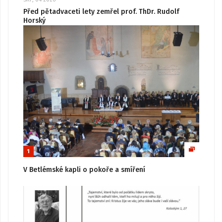
Před pětadvaceti lety zemřel prof. ThDr. Rudolf
Horský
1
V Betlémské kapli o pokoře a smíření