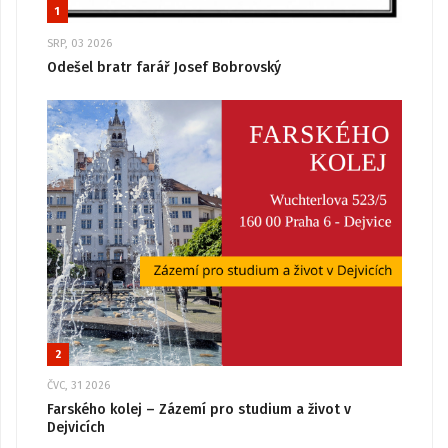
1
SRP, 03 2026
Odešel bratr farář Josef Bobrovský
2
ČVC, 31 2026
Farského kolej – Zázemí pro studium a život v
Dejvicích