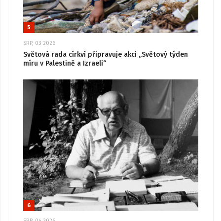
5
SRP, 03 2026
Světová rada církví připravuje akci „Světový týden
míru v Palestině a Izraeli“
6
SRP, 04 2026