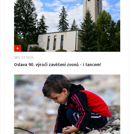
4
SRP, 03 2026
Oslava 90. výročí zavěšení zvonů - i tancem!