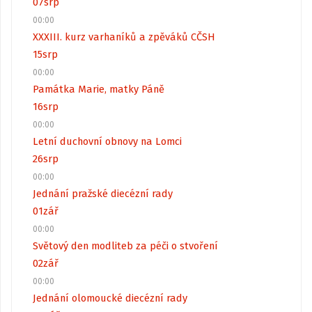
07
srp
00:00
XXXIII. kurz varhaníků a zpěváků CČSH
15
srp
00:00
Památka Marie, matky Páně
16
srp
00:00
Letní duchovní obnovy na Lomci
26
srp
00:00
Jednání pražské diecézní rady
01
zář
00:00
Světový den modliteb za péči o stvoření
02
zář
00:00
Jednání olomoucké diecézní rady