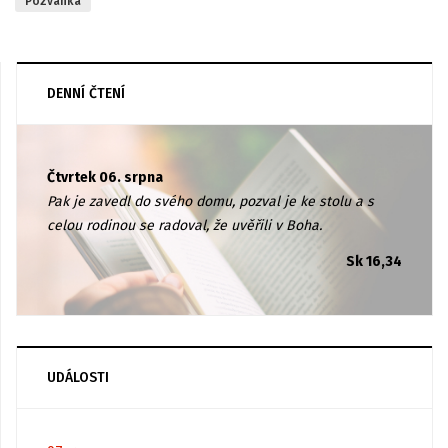
Pozvánka
DENNÍ ČTENÍ
Čtvrtek 06. srpna
Pak je zavedl do svého domu, pozval je ke stolu a s
celou rodinou se radoval, že uvěřili v Boha.
Sk 16,34
UDÁLOSTI