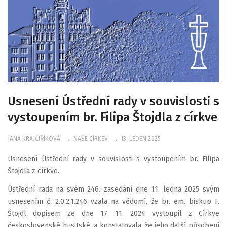
Usnesení Ústřední rady v souvislosti s
vystoupením br. Filipa Štojdla z církve
JANA KRAJČIŘÍKOVÁ
NAŠE CÍRKEV
13. LEDEN 2025
Usnesení Ústřední rady v souvislosti s vystoupením br. Filipa
Štojdla z církve.
Ústřední rada na svém 246. zasedání dne 11. ledna 2025 svým
usnesením č. 2.0.2.1.246 vzala na vědomí, že br. em. biskup F.
Štojdl dopisem ze dne 17. 11. 2024 vystoupil z Církve
československé husitské, a konstatovala, že jeho další působení