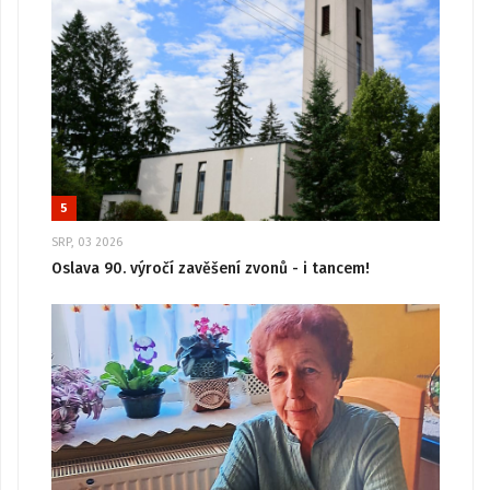
5
SRP, 03 2026
Oslava 90. výročí zavěšení zvonů - i tancem!