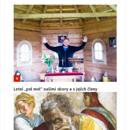
6
Letní „pel mel“ našimi sbory a s jejich členy