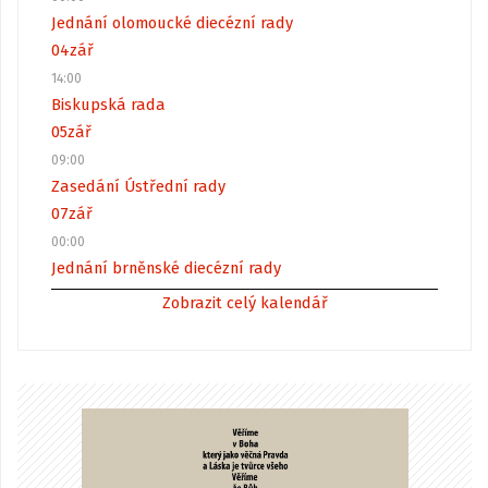
Jednání olomoucké diecézní rady
04
zář
14:00
Biskupská rada
05
zář
09:00
Zasedání Ústřední rady
07
zář
00:00
Jednání brněnské diecézní rady
Zobrazit celý kalendář