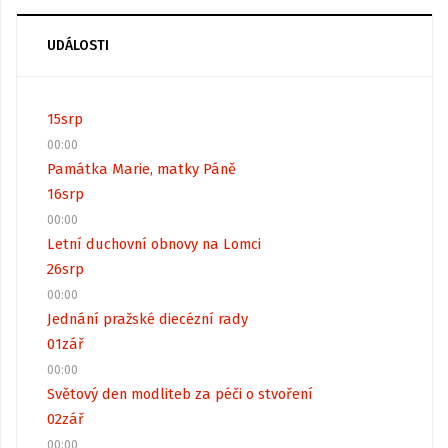
UDÁLOSTI
15
srp
00:00
Památka Marie, matky Páně
16
srp
00:00
Letní duchovní obnovy na Lomci
26
srp
00:00
Jednání pražské diecézní rady
01
zář
00:00
Světový den modliteb za péči o stvoření
02
zář
00:00