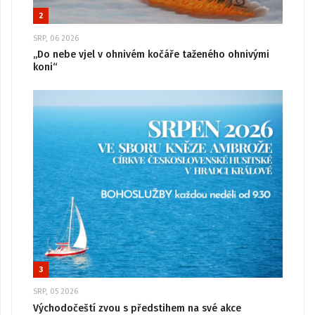
2
SRP, 06 2026
„Do nebe vjel v ohnivém kočáře taženého ohnivými
koni“
3
SRP, 05 2026
Východočeští zvou s předstihem na své akce