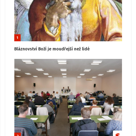
1
Bláznovství Boží je moudřejší než lidé