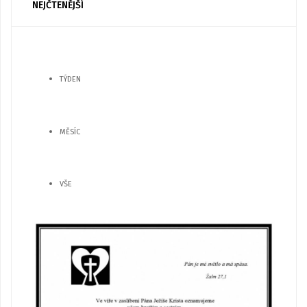
NEJČTENĚJŠÍ
TÝDEN
MĚSÍC
VŠE