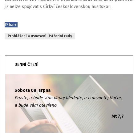
již nelze spojovat s Církví československou husitskou.
f
Share
Prohlášení a usnesení Ústřední rady
DENNÍ ČTENÍ
Sobota 08. srpna
Proste, a bude vám dáno; hledejte, a naleznete; tlučte,
a bude vám otevřeno.
Mt 7,7