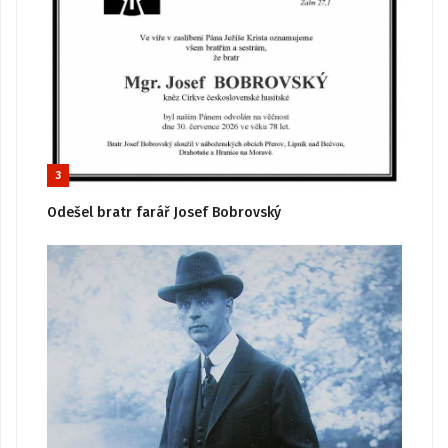
3
Odešel bratr farář Josef Bobrovský