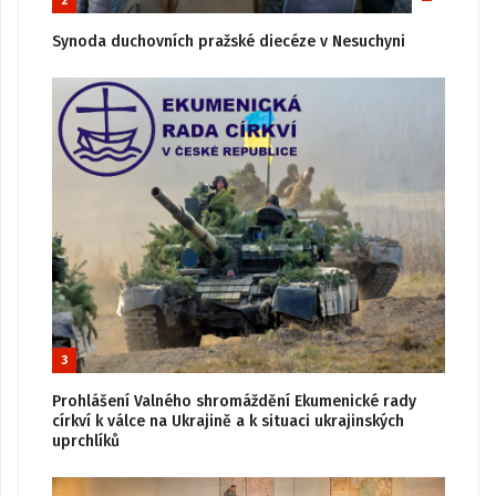
2
Synoda duchovních pražské diecéze v Nesuchyni
3
Prohlášení Valného shromáždění Ekumenické rady
církví k válce na Ukrajině a k situaci ukrajinských
uprchlíků