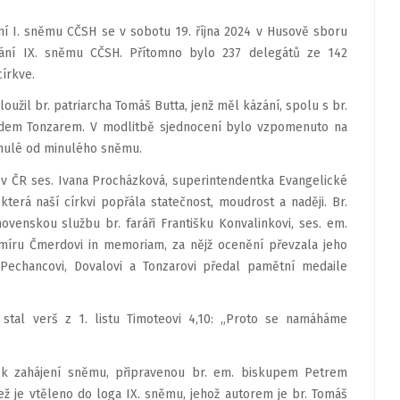
ní I. sněmu CČSH se v sobotu 19. října 2024 v Husově sboru
dání IX. sněmu CČSH. Přítomno bylo 237 delegátů ze 142
írkve.
užil br. patriarcha Tomáš Butta, jenž měl kázání, spolu s br.
dem Tonzarem. V modlitbě sjednocení bylo vzpomenuto na
snulé od minulého sněmu.
 ČR ses. Ivana Procházková, superintendentka Evangelické
terá naší církvi popřála statečnost, moudrost a naději. Br.
venskou službu br. faráři Františku Konvalinkovi, ses. em.
Lumíru Čmerdovi in memoriam, za nějž ocenění převzala jeho
echancovi, Dovalovi a Tonzarovi předal pamětní medaile
 stal verš z 1. listu Timoteovi 4,10: „Proto se namáháme
 k zahájení sněmu, připravenou br. em. biskupem Petrem
ž je vtěleno do loga IX. sněmu, jehož autorem je br. Tomáš