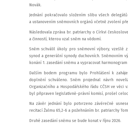
Novák.
Jednání pokračovalo složením slibu všech delegát
a ustanovením sněmovních orgánů včetně zvolení pře
Následovala zpráva br. patriarchy o Církvi českosloven
a činností, kterou vzal sněm na vědomí.
Sněm schválil úkoly pro sněmovní výbory, vzešlé z
synod a generální synody duchovních. Sněmovním výbo
konání 1. zasedání sněmu a vypracovat harmonogram 
Dalším bodem programu bylo Prohlášení k zahájení
doplnění schváleno. Sněm projednal návrh noveliz
Organizačního a Hospodářského řádu CČSH ve věci v
byl připraven legislativně-právní komisí, prošel celo
Na závěr jednání bylo potvrzeno závěrečné usnes
recitací Žalmu 65,2-6 a požehnáním br. patriarchy Tom
Druhé zasedání sněmu se bude konat v říjnu 2026.