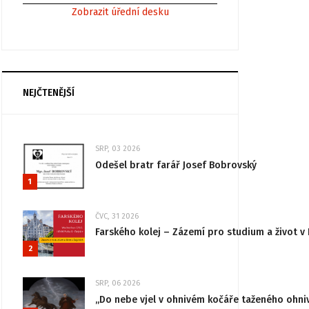
Zobrazit úřední desku
NEJČTENĚJŠÍ
SRP, 03 2026
Odešel bratr farář Josef Bobrovský
1
ČVC, 31 2026
Farského kolej – Zázemí pro studium a život v 
2
SRP, 06 2026
„Do nebe vjel v ohnivém kočáře taženého ohni