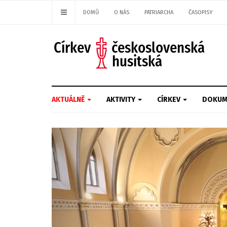
DOMŮ
O NÁS
PATRIARCHA
ČASOPISY
AKTUÁLNĚ
AKTIVITY
CÍRKEV
DOKUM
Previous