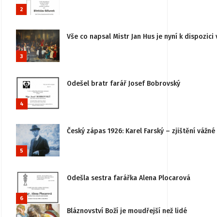
2
Vše co napsal Mistr Jan Hus je nyní k dispozici 
3
Odešel bratr farář Josef Bobrovský
4
Český zápas 1926: Karel Farský – zjištění vážn
5
Odešla sestra farářka Alena Plocarová
6
Bláznovství Boží je moudřejší než lidé