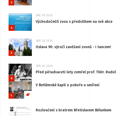
3
SRP, 05 2026
Východočeští zvou s předstihem na své akce
4
SRP, 03 2026
Oslava 90. výročí zavěšení zvonů - i tancem!
5
SRP, 04 2026
Před pětadvaceti lety zemřel prof. ThDr. Rudo
6
V Betlémské kapli o pokoře a smíření
1
Rozloučení s bratrem Břetislavem Bělunkem