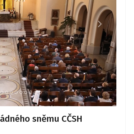
. řádného sněmu CČSH