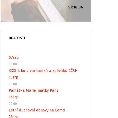
Sk 16,34
UDÁLOSTI
07
srp
00:00
XXXIII. kurz varhaníků a zpěváků CČSH
15
srp
00:00
Památka Marie, matky Páně
16
srp
00:00
Letní duchovní obnovy na Lomci
26
srp