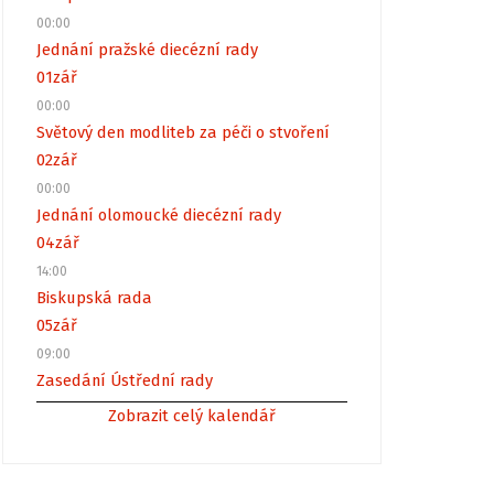
00:00
Jednání pražské diecézní rady
01
zář
00:00
Světový den modliteb za péči o stvoření
02
zář
00:00
Jednání olomoucké diecézní rady
04
zář
14:00
Biskupská rada
05
zář
09:00
Zasedání Ústřední rady
Zobrazit celý kalendář