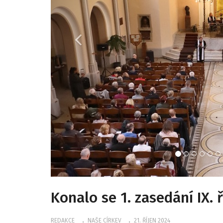
Konalo se 1. zasedání IX
REDAKCE
NAŠE CÍRKEV
21. ŘÍJEN 2024