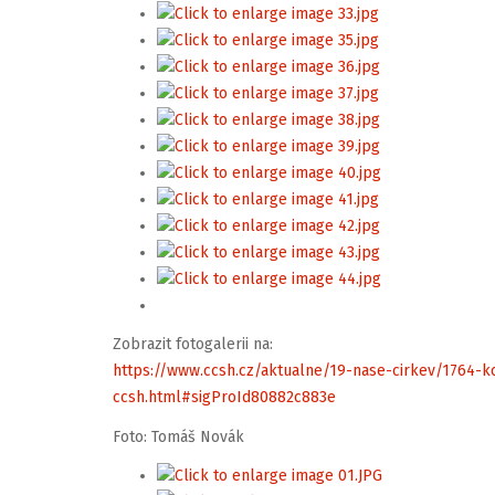
Zobrazit fotogalerii na:
https://www.ccsh.cz/aktualne/19-nase-cirkev/1764-k
ccsh.html#sigProId80882c883e
Foto: Tomáš Novák