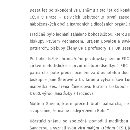
Deset let po skončení VIII. sněmu a sto let od koná
CČSH v Praze – Dejvicích uskutečnilo první zase
náboženských obcí a ústředních a diecézních orgánů c
Tradičně bylo jednání zahájeno bohoslužbou, kterou slo
biskupy Pavlem Pechancem, Jurajem Dovalou a Davi
patriarchy, biskupy, členy ÚR a profesory HTF UK, ze
Po bohoslužbě shromáždění pozdravila jménem ERC v
církve metodistické a první místopředsedkyně ERC, k
patriarcha poté předal ocenění za dlouholetou ducho
biskupce Janě Šilerové a br. faráři a výtvarníkovi 
manželka ses. Irena Čmerdová. Bratřím biskupům P
k 600. výročí Jana Žižky z Trocnova.
Mottem Sněmu, které přečetl bratr patriarcha, se
a zápasíme, že máme naději v živém Bohu.“
Účastníci sněmu se společně pomodlili modlitbou
Šanderou, a vyznali svou víru malým krédem CČSH, je