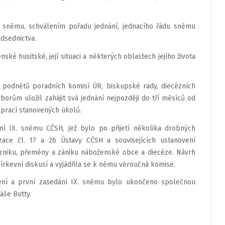
ů sněmu, schválením pořadu jednání, jednacího řádu sněmu
dsednictva.
ské husitské, její situaci a některých oblastech jejího života
 podnětů poradních komisí ÚR, biskupské rady, diecézních
rům uložil zahájit svá jednání nejpozději do tří měsíců od
prací stanovených úkolů.
 IX. sněmu CČSH, jež bylo po přijetí několika drobných
ace čl. 17 a 26 Ústavy CČSH a souvisejících ustanovení
zniku, přeměny a zániku náboženské obce a diecéze. Návrh
církevní diskusí a vyjádřila se k němu věroučná komise.
ení a první zasedání IX. sněmu bylo ukončeno společnou
áše Butty.