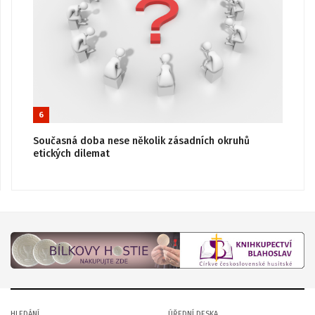
6
Současná doba nese několik zásadních okruhů
etických dilemat
HLEDÁNÍ
ÚŘEDNÍ DESKA