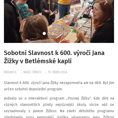
Sobotní Slavnost k 600. výročí Jana
Žižky v Betlémské kapli
REDAKCE
NAŠE CÍRKEV
15. ŘÍJEN 2024
Slavnost k 600. výročí Jana Žižky nezapomněla ani na děti. Byl jim
určen sobotní dopolední program.
Jednalo se o interaktivní program „Poznej Žižku“, kde děti na
různých stanovištích plnily nejrůznější úkoly, skrze něž se
seznamovaly s Janem Žižkou. Na závěr dětského programu
představila svou nejnovější knížku věnovanou Janu Žižkovi