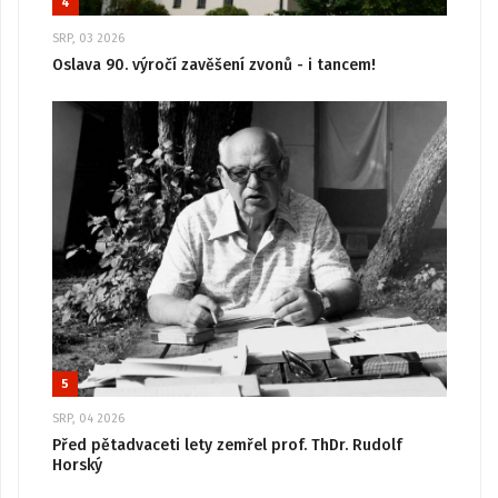
4
SRP, 03 2026
Oslava 90. výročí zavěšení zvonů - i tancem!
5
SRP, 04 2026
Před pětadvaceti lety zemřel prof. ThDr. Rudolf
Horský