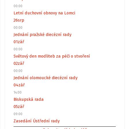
00:00
Letní duchovní obnovy na Lomci
26
srp
00:00
Jednání pražské diecézní rady
01
zář
00:00
Světový den modliteb za péči o stvoření
02
zář
00:00
Jednání olomoucké diecézní rady
04
zář
14:00
Biskupská rada
05
zář
09:00
Zasedání Ústřední rady