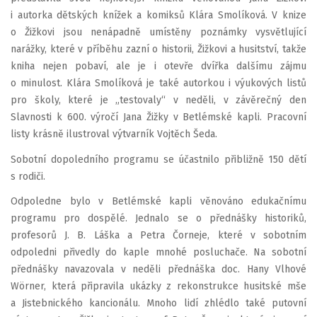
i autorka dětských knížek a komiksů Klára Smolíková. V knize
o Žižkovi jsou nenápadně umístěny poznámky vysvětlující
narážky, které v příběhu zazní o historii, Žižkovi a husitství, takže
kniha nejen pobaví, ale je i otevře dvířka dalšímu zájmu
o minulost. Klára Smolíková je také autorkou i výukových listů
pro školy, které je „testovaly“ v neděli, v závěrečný den
Slavnosti k 600. výročí Jana Žižky v Betlémské kapli. Pracovní
listy krásně ilustroval výtvarník Vojtěch Šeda.
Sobotní dopoledního programu se účastnilo přibližně 150 dětí
s rodiči.
Odpoledne bylo v Betlémské kapli věnováno edukačnímu
programu pro dospělé. Jednalo se o přednášky historiků,
profesorů J. B. Láška a Petra Čorneje, které v sobotním
odpoledni přivedly do kaple mnohé posluchače. Na sobotní
přednášky navazovala v neděli přednáška doc. Hany Vlhové
Wörner, která připravila ukázky z rekonstrukce husitské mše
a Jistebnického kancionálu. Mnoho lidí zhlédlo také putovní