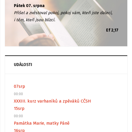
Pátek 07. srpna
Přišel a zvěstoval pokoj, pokoj vám, kteří jste dalecí,
i těm, kteří jsou blízcí.
Ef 2,17
UDÁLOSTI
07
srp
00:00
XXXIII. kurz varhaníků a zpěváků CČSH
15
srp
00:00
Památka Marie, matky Páně
16
srp