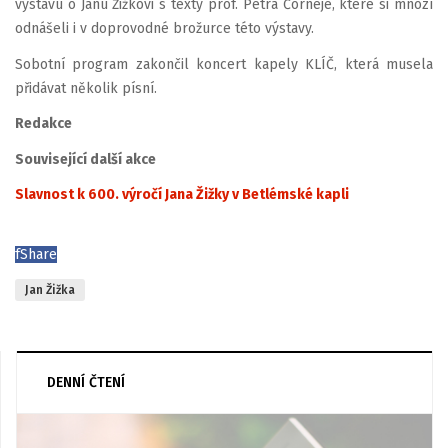
výstavu o Janu Žižkovi s texty prof. Petra Čorneje, které si mnozí
odnášeli i v doprovodné brožurce této výstavy.
Sobotní program zakončil koncert kapely KLÍČ, která musela
přidávat několik písní.
Redakce
Související další akce
Slavnost k 600. výročí Jana Žižky v Betlémské kapli
f
Share
Jan Žižka
DENNÍ ČTENÍ