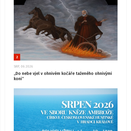
2
SRP, 06 2026
„Do nebe vjel v ohnivém kočáře taženého ohnivými
koni“