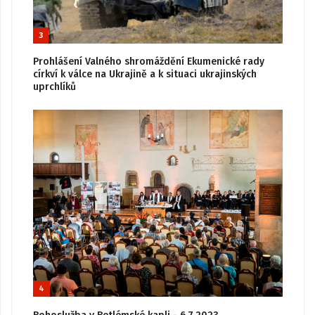
3
Prohlášení Valného shromáždění Ekumenické rady
církví k válce na Ukrajině a k situaci ukrajinských
uprchlíků
4