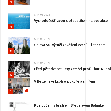
3
SRP, 05 2026
Východočeští zvou s předstihem na své akce
4
SRP, 03 2026
Oslava 90. výročí zavěšení zvonů - i tancem!
5
SRP, 04 2026
Před pětadvaceti lety zemřel prof. ThDr. Rudo
6
V Betlémské kapli o pokoře a smíření
1
Rozloučení s bratrem Břetislavem Bělunkem