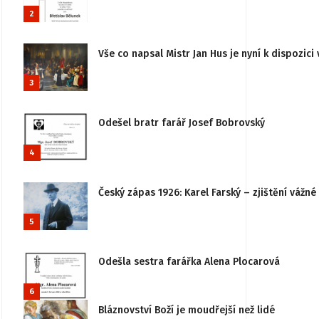
2
Vše co napsal Mistr Jan Hus je nyní k dispozici 
3
Odešel bratr farář Josef Bobrovský
4
Český zápas 1926: Karel Farský – zjištění vážn
5
Odešla sestra farářka Alena Plocarová
6
Bláznovství Boží je moudřejší než lidé