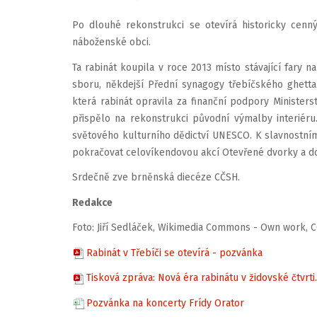
Po dlouhé rekonstrukci se otevírá historicky cenný
náboženské obci.
Ta rabinát koupila v roce 2013 místo stávající fary n
sboru, někdejší Přední synagogy třebíčského ghetta
která rabinát opravila za finanční podpory Minister
přispělo na rekonstrukci původní výmalby interiéru.
světového kulturního dědictví UNESCO. K slavnostní
pokračovat celovíkendovou akcí Otevřené dvorky a d
Srdečně zve brněnská diecéze CČSH.
Redakce
Foto: Jiří Sedláček, Wikimedia Commons - Own work, CC
Rabinát v Třebíči se otevírá - pozvánka
Tisková zpráva: Nová éra rabinátu v židovské čtvrti.
Pozvánka na koncerty Frídy Orator