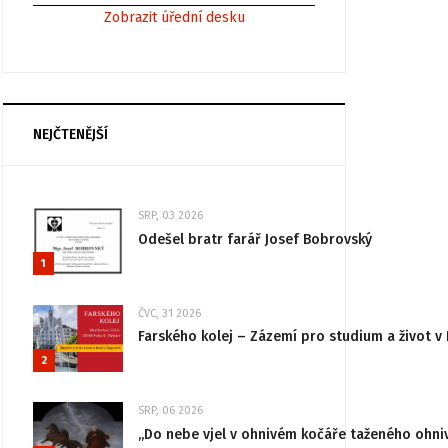
Zobrazit úřední desku
NEJČTENĚJŠÍ
SRP, 03 2026
Odešel bratr farář Josef Bobrovský
1
ČVC, 31 2026
Farského kolej – Zázemí pro studium a život v 
2
SRP, 06 2026
„Do nebe vjel v ohnivém kočáře taženého ohni