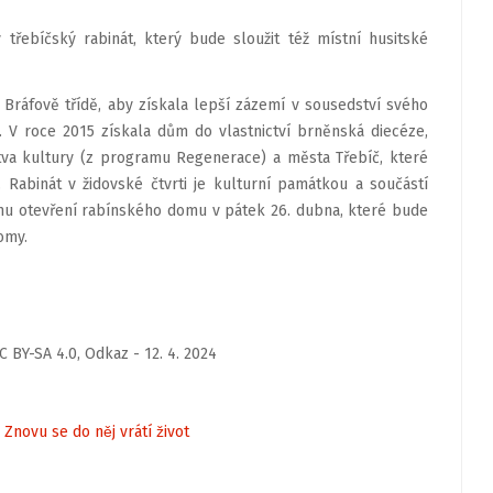
 třebíčský rabinát, který bude sloužit též místní husitské
a Bráfově třídě, aby získala lepší zázemí v sousedství svého
. V roce 2015 získala dům do vlastnictví brněnská diecéze,
stva kultury (z programu Regenerace) a města Třebíč, které
 Rabinát v židovské čtvrti je kulturní památkou a součástí
mu otevření rabínského domu v pátek 26. dubna, které bude
omy.
 BY-SA 4.0, Odkaz - 12. 4. 2024
 Znovu se do něj vrátí život