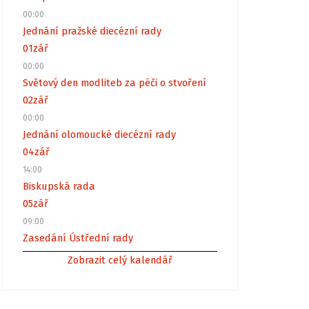
00:00
Jednání pražské diecézní rady
01
zář
00:00
Světový den modliteb za péči o stvoření
02
zář
00:00
Jednání olomoucké diecézní rady
04
zář
14:00
Biskupská rada
05
zář
09:00
Zasedání Ústřední rady
Zobrazit celý kalendář