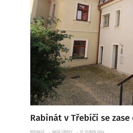
Rabinát v Třebíči se zase 
REDAKCE
NAŠE CÍRKEV
12. DUBEN 2024