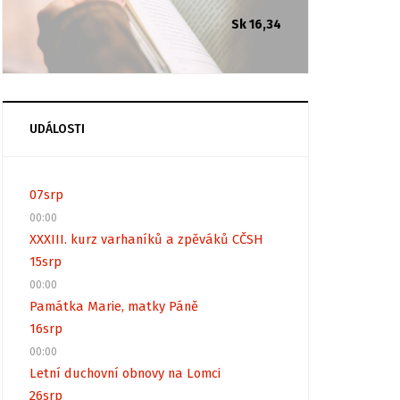
Sk 16,34
UDÁLOSTI
07
srp
00:00
XXXIII. kurz varhaníků a zpěváků CČSH
15
srp
00:00
Památka Marie, matky Páně
16
srp
00:00
Letní duchovní obnovy na Lomci
26
srp