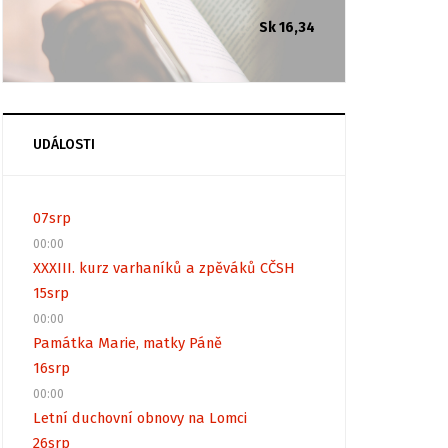
Sk 16,34
UDÁLOSTI
07
srp
00:00
XXXIII. kurz varhaníků a zpěváků CČSH
15
srp
00:00
Památka Marie, matky Páně
16
srp
00:00
Letní duchovní obnovy na Lomci
26
srp