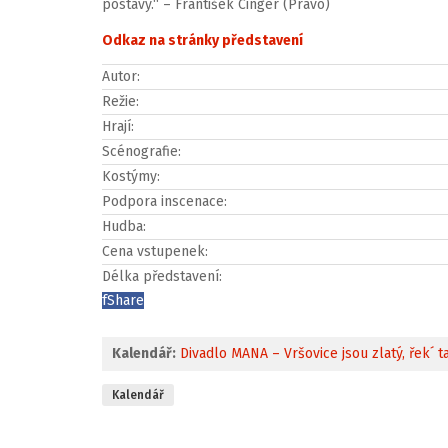
postavy.“ – František Cinger (Právo)
Odkaz na stránky představení
Autor:
Režie:
Hrají:
Scénografie:
Kostýmy:
Podpora inscenace:
Hudba:
Cena vstupenek:
Délka představení:
f
Share
Kalendář:
Divadlo MANA – Vršovice jsou zlatý, řek´ t
Kalendář