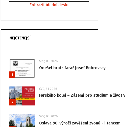
Zobrazit úřední desku
NEJČTENĚJŠÍ
SRP, 03 2026
Odešel bratr farář Josef Bobrovský
1
ČVC, 31 2026
Farského kolej – Zázemí pro studium a život v 
2
SRP, 03 2026
Oslava 90. výročí zavěšení zvonů - i tancem!