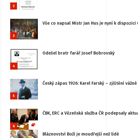
2
Vše co napsal Mistr Jan Hus je nyní k dispozici 
3
Odešel bratr farář Josef Bobrovský
4
Český zápas 1926: Karel Farský – zjištění vážn
5
ČBK, ERC a Vězeňská služba ČR podepsaly aktu
6
Bláznovství Boží je moudřejší než lidé