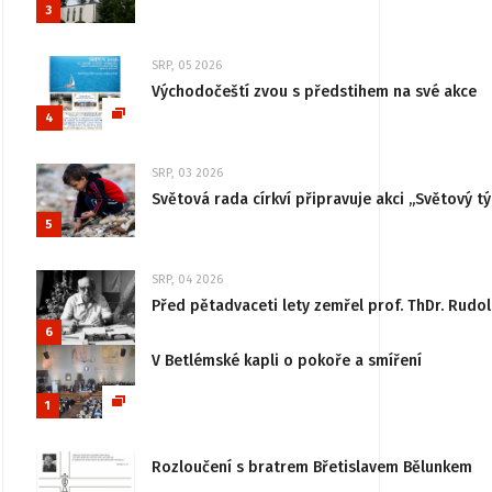
3
SRP, 05 2026
Východočeští zvou s předstihem na své akce
4
SRP, 03 2026
Světová rada církví připravuje akci „Světový tý
5
SRP, 04 2026
Před pětadvaceti lety zemřel prof. ThDr. Rudo
6
V Betlémské kapli o pokoře a smíření
1
Rozloučení s bratrem Břetislavem Bělunkem