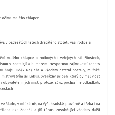
ic očima malého chlapce.
vá v padesátých letech dvacátého století, vaši rodiče si
ění malého chlapce o rodinných i veřejných záležitostech,
lismu s nostalgií a humorem. Nespornou zajímavostí tohoto
dinu hraje Luděk Nešleha a všechny ostatní postavy, mužské
istrovstvím Jiří Lábus. Svérázný příběh, který by měl vidět
 i obyvatele jiných míst, protože, ať už pocházíme odkudkoli,
 cestách.
ci, ve škole, v mlékárně, na Vyšehradské plovárně a třeba i na
ešleha jako Zdeněk a Jiří Lábus, zosobňující všechny další