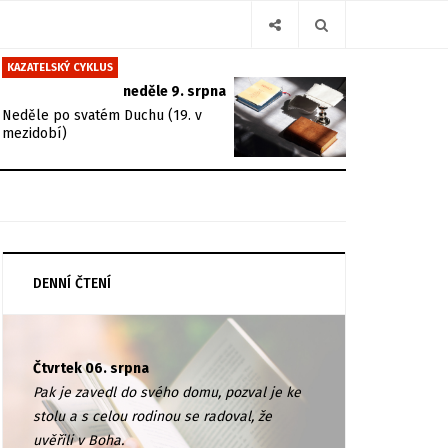
KAZATELSKÝ CYKLUS
neděle 9. srpna
Neděle po svatém Duchu (19. v
mezidobí)
DENNÍ ČTENÍ
Čtvrtek 06. srpna
Pak je zavedl do svého domu, pozval je ke
stolu a s celou rodinou se radoval, že
uvěřili v Boha.