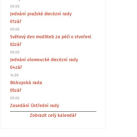
00:00
Jednání pražské diecézní rady
01
zář
00:00
Světový den modliteb za péči o stvoření
02
zář
00:00
Jednání olomoucké diecézní rady
04
zář
14:00
Biskupská rada
05
zář
09:00
Zasedání Ústřední rady
Zobrazit celý kalendář