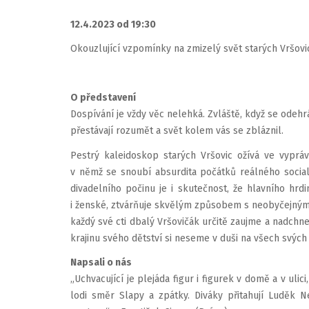
12.4.2023 od 19:30
Okouzlující vzpomínky na zmizelý svět starých Vršov
O představení
Dospívání je vždy věc nelehká. Zvláště, když se odehrá
přestávají rozumět a svět kolem vás se zbláznil.
Pestrý kaleidoskop starých Vršovic ožívá ve vypráv
v němž se snoubí absurdita počátků reálného socia
divadelního počinu je i skutečnost, že hlavního hr
i ženské, ztvárňuje skvělým způsobem s neobyčejným m
každý své cti dbalý Vršovičák určitě zaujme a nadchne
krajinu svého dětství si neseme v duši na všech svých
Napsali o nás
„Uchvacující je plejáda figur i figurek v domě a v uli
lodi směr Slapy a zpátky. Diváky přitahují Luděk N