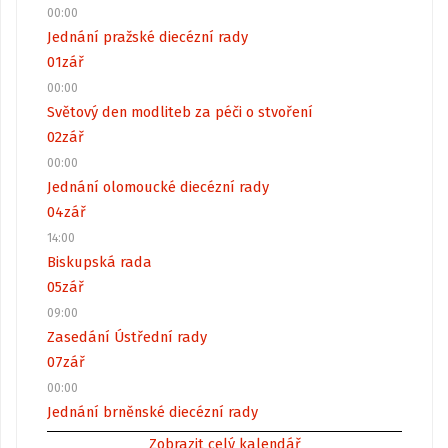
00:00
Jednání pražské diecézní rady
01
zář
00:00
Světový den modliteb za péči o stvoření
02
zář
00:00
Jednání olomoucké diecézní rady
04
zář
14:00
Biskupská rada
05
zář
09:00
Zasedání Ústřední rady
07
zář
00:00
Jednání brněnské diecézní rady
Zobrazit celý kalendář