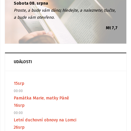
Sobota 08. srpna
Proste, a bude vám dáno; hledejte, a naleznete; tlučte,
a bude vám otevřeno.
Mt 7,7
UDÁLOSTI
15
srp
00:00
Památka Marie, matky Páně
16
srp
00:00
Letní duchovní obnovy na Lomci
26
srp