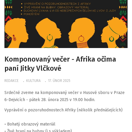
Komponovaný večer - Afrika očima
paní Jitky Vlčkové
REDAKCE
KULTURA
17. ÚNOR 2025
Srdečně zveme na komponovaný večer v Husově sboru v Praze
6-Dejvicích - pátek 28. února 2025 v 19.00 hodin.
Vyprávění o pozoruhodnostech Afriky (několik přednášejících)
• Bohatý obrazový materiál
• Živé hraní na bubny (i s výkladem)