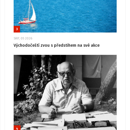
3
SRP, 05 2026
Východočeští zvou s předstihem na své akce
4