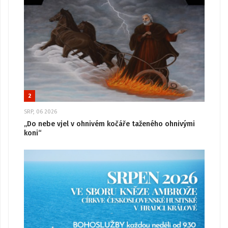
2
SRP, 06 2026
„Do nebe vjel v ohnivém kočáře taženého ohnivými
koni“