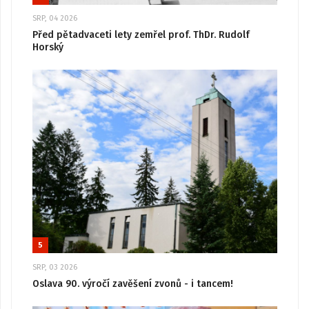
SRP, 04 2026
Před pětadvaceti lety zemřel prof. ThDr. Rudolf
Horský
5
SRP, 03 2026
Oslava 90. výročí zavěšení zvonů - i tancem!