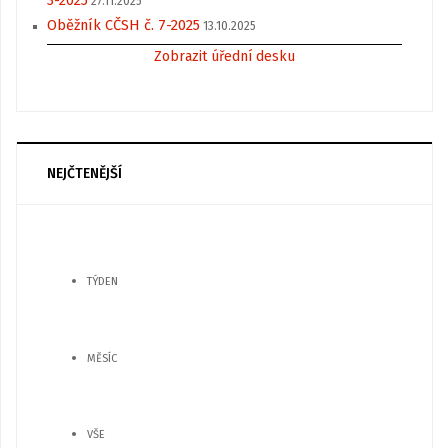
3-2025
27.11.2025
Oběžník CČSH č. 7-2025
13.10.2025
Zobrazit úřední desku
NEJČTENĚJŠÍ
TÝDEN
MĚSÍC
VŠE