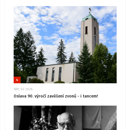
4
SRP, 03 2026
Oslava 90. výročí zavěšení zvonů - i tancem!