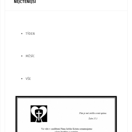
NEJČTENĚJŠÍ
TÝDEN
MĚSÍC
VŠE