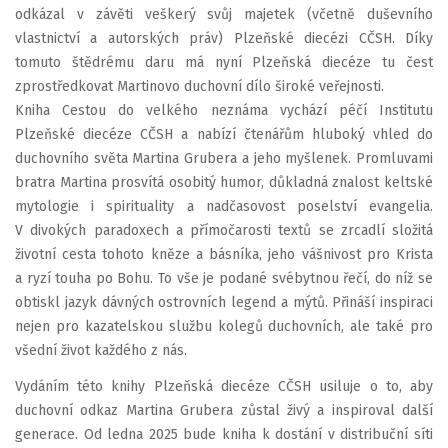
odkázal v závěti veškerý svůj majetek (včetně duševního
vlastnictví a autorských práv) Plzeňské diecézi CČSH. Díky
tomuto štědrému daru má nyní Plzeňská diecéze tu čest
zprostředkovat Martinovo duchovní dílo široké veřejnosti.
Kniha Cestou do velkého neznáma vychází péčí Institutu
Plzeňské diecéze CČSH a nabízí čtenářům hluboký vhled do
duchovního světa Martina Grubera a jeho myšlenek. Promluvami
bratra Martina prosvítá osobitý humor, důkladná znalost keltské
mytologie i spirituality a nadčasovost poselství evangelia.
V divokých paradoxech a přímočarosti textů se zrcadlí složitá
životní cesta tohoto kněze a básníka, jeho vášnivost pro Krista
a ryzí touha po Bohu. To vše je podané svébytnou řečí, do níž se
obtiskl jazyk dávných ostrovních legend a mýtů. Přináší inspiraci
nejen pro kazatelskou službu kolegů duchovních, ale také pro
všední život každého z nás.
Vydáním této knihy Plzeňská diecéze CČSH usiluje o to, aby
duchovní odkaz Martina Grubera zůstal živý a inspiroval další
generace. Od ledna 2025 bude kniha k dostání v distribuční síti