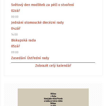
Světový den modliteb za péči o stvoření
02
zář
00:00
Jednání olomoucké diecézní rady
04
zář
14:00
Biskupská rada
05
zář
09:00
Zasedání Ústřední rady
Zobrazit celý kalendář