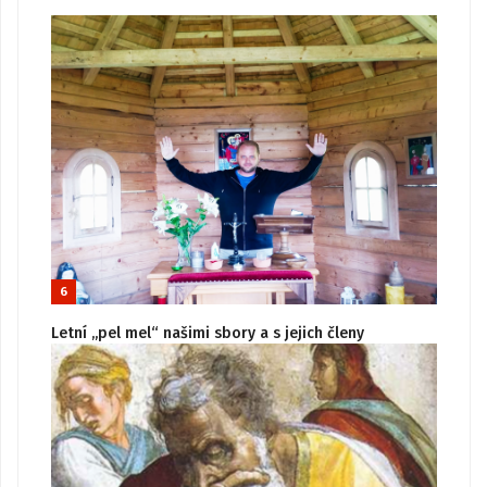
6
Letní „pel mel“ našimi sbory a s jejich členy