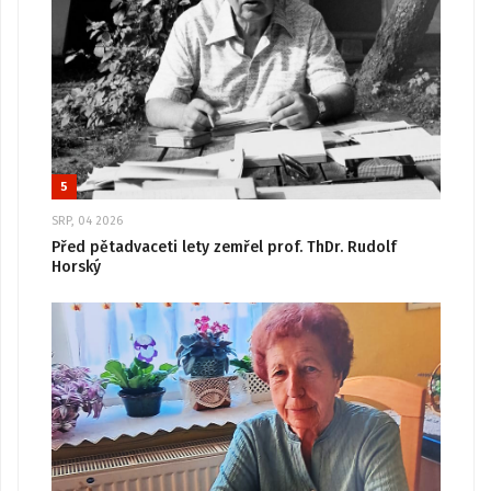
5
SRP, 04 2026
Před pětadvaceti lety zemřel prof. ThDr. Rudolf
Horský