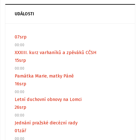
UDÁLOSTI
07
srp
00:00
XXXIII. kurz varhaníků a zpěváků CČSH
15
srp
00:00
Památka Marie, matky Páně
16
srp
00:00
Letní duchovní obnovy na Lomci
26
srp
00:00
Jednání pražské diecézní rady
01
zář
00:00