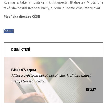
Kosmas a také v husitském knihkupectví Blahoslav. V plánu je
také slavnostní uvedení knihy, o čemž budeme včas informovat.
Plzeňská diecéze CČSH
f
Share
DENNÍ ČTENÍ
Pátek 07. srpna
Přišel a zvěstoval pokoj, pokoj vám, kteří jste dalecí,
i těm, kteří jsou blízcí.
Ef 2,17