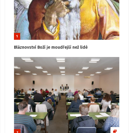
1
Bláznovství Boží je moudřejší než lidé
2