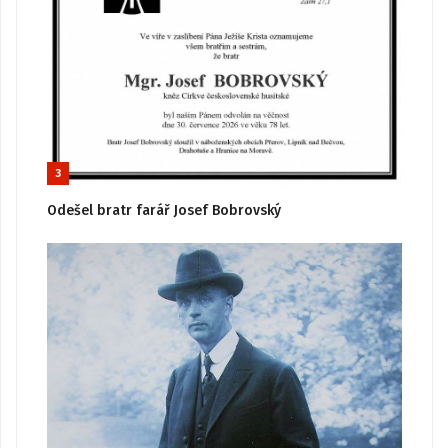
3
Odešel bratr farář Josef Bobrovský