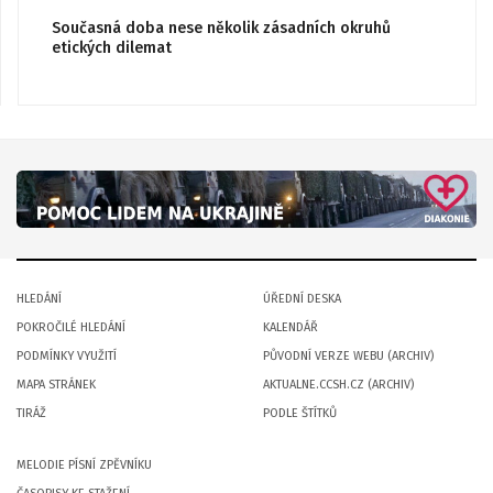
Současná doba nese několik zásadních okruhů
etických dilemat
HLEDÁNÍ
ÚŘEDNÍ DESKA
POKROČILÉ HLEDÁNÍ
KALENDÁŘ
PODMÍNKY VYUŽITÍ
PŮVODNÍ VERZE WEBU (ARCHIV)
MAPA STRÁNEK
AKTUALNE.CCSH.CZ (ARCHIV)
TIRÁŽ
PODLE ŠTÍTKŮ
MELODIE PÍSNÍ ZPĚVNÍKU