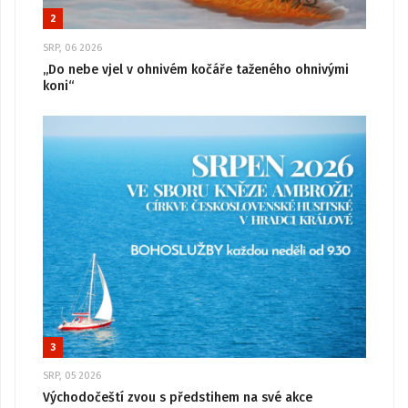
2
SRP, 06 2026
„Do nebe vjel v ohnivém kočáře taženého ohnivými
koni“
3
SRP, 05 2026
Východočeští zvou s předstihem na své akce