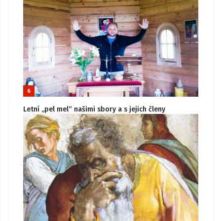
6
Letní „pel mel“ našimi sbory a s jejich členy