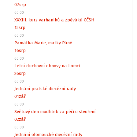
07
srp
00:00
XXXIII. kurz varhaníků a zpěváků CČSH
15
srp
00:00
Památka Marie, matky Páně
16
srp
00:00
Letní duchovní obnovy na Lomci
26
srp
00:00
Jednání pražské diecézní rady
01
zář
00:00
Světový den modliteb za péči o stvoření
02
zář
00:00
Jednání olomoucké diecézní rady