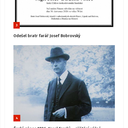
3
Odešel bratr farář Josef Bobrovský
4