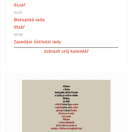
04
zář
14:00
Biskupská rada
05
zář
09:00
Zasedání Ústřední rady
Zobrazit celý kalendář