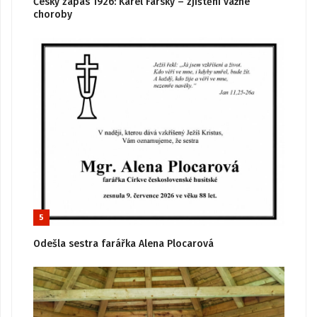
Český zápas 1926: Karel Farský – zjištění vážné
choroby
5
Odešla sestra farářka Alena Plocarová