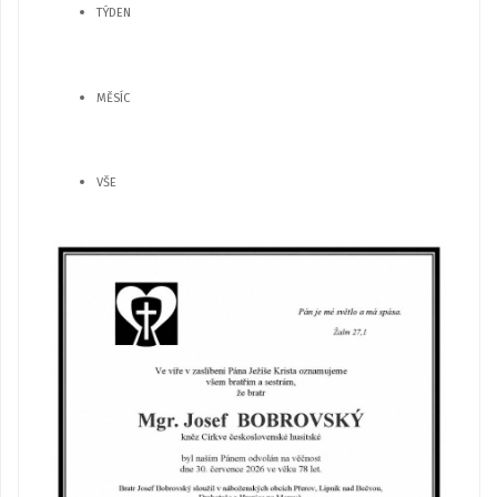
TÝDEN
MĚSÍC
VŠE