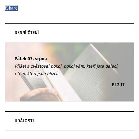
f
Share
DENNÍ ČTENÍ
Pátek 07. srpna
Přišel a zvěstoval pokoj, pokoj vám, kteří jste dalecí,
i těm, kteří jsou blízcí.
Ef 2,17
UDÁLOSTI