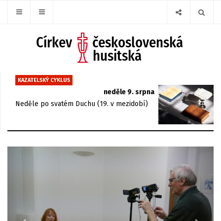
KAZATELSKÝ CYKLUS
neděle 9. srpna
Neděle po svatém Duchu (19. v mezidobí)
Previous
Next