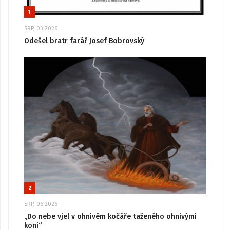
1
SRP, 03 2026
Odešel bratr farář Josef Bobrovský
2
SRP, 06 2026
„Do nebe vjel v ohnivém kočáře taženého ohnivými
koni“