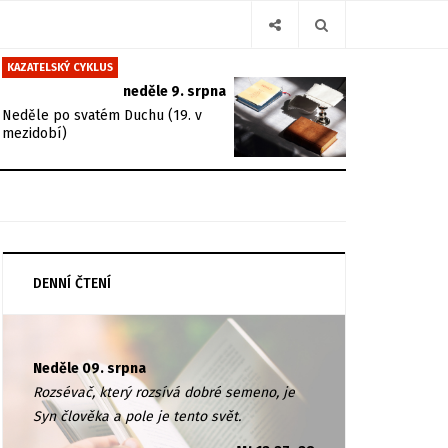
KAZATELSKÝ CYKLUS
neděle 9. srpna
Neděle po svatém Duchu (19. v
mezidobí)
DENNÍ ČTENÍ
Neděle 09. srpna
Rozsévač, který rozsívá dobré semeno, je
Syn člověka a pole je tento svět.