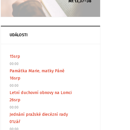
Mt 13,37–38
UDÁLOSTI
15
srp
00:00
Památka Marie, matky Páně
16
srp
00:00
Letní duchovní obnovy na Lomci
26
srp
00:00
Jednání pražské diecézní rady
01
zář
00:00