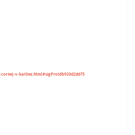
r-cornej-v-karline.html#sigProIdb920d2dd75