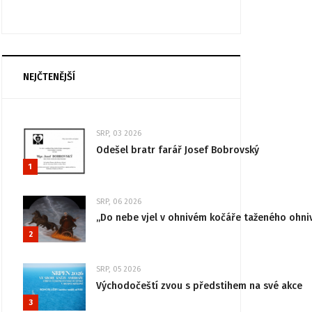
NEJČTENĚJŠÍ
SRP, 03 2026
Odešel bratr farář Josef Bobrovský
1
SRP, 06 2026
„Do nebe vjel v ohnivém kočáře taženého ohni
2
SRP, 05 2026
Východočeští zvou s předstihem na své akce
3