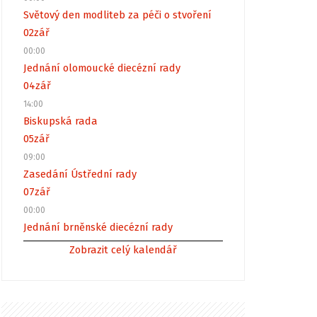
Světový den modliteb za péči o stvoření
02
zář
00:00
Jednání olomoucké diecézní rady
04
zář
14:00
Biskupská rada
05
zář
09:00
Zasedání Ústřední rady
07
zář
00:00
Jednání brněnské diecézní rady
Zobrazit celý kalendář