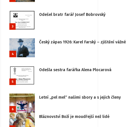
Odešel bratr farář Josef Bobrovský
3
Český zápas 1926: Karel Farský – zjištění vážn
4
Odešla sestra farářka Alena Plocarová
5
Letní „pel mel“ našimi sbory a s jejich členy
6
Bláznovství Boží je moudřejší než lidé