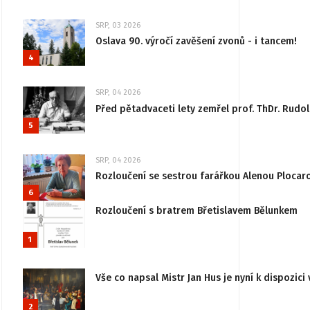
SRP, 03 2026
Oslava 90. výročí zavěšení zvonů - i tancem!
4
SRP, 04 2026
Před pětadvaceti lety zemřel prof. ThDr. Rudo
5
SRP, 04 2026
Rozloučení se sestrou farářkou Alenou Plocar
6
Rozloučení s bratrem Břetislavem Bělunkem
1
Vše co napsal Mistr Jan Hus je nyní k dispozici 
2