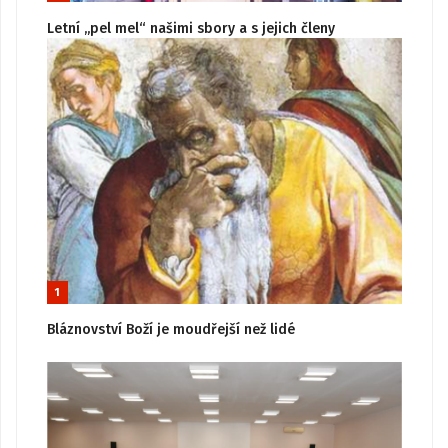
Letní „pel mel“ našimi sbory a s jejich členy
1
Bláznovství Boží je moudřejší než lidé