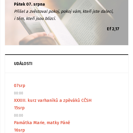
Pátek 07. srpna
Přišel a zvěstoval pokoj, pokoj vám, kteří jste dalecí,
i těm, kteří jsou blízcí.
Ef 2,17
UDÁLOSTI
07
srp
00:00
XXXIII. kurz varhaníků a zpěváků CČSH
15
srp
00:00
Památka Marie, matky Páně
16
srp