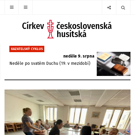
KAZATELSKÝ CYKLUS
neděle 9. srpna
Neděle po svatém Duchu (19. v mezidobí)