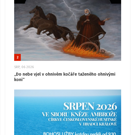
2
SRP, 06 2026
„Do nebe vjel v ohnivém kočáře taženého ohnivými
koni“