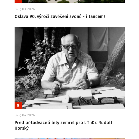
SRP, 03 2026
Oslava 90. výročí zavěšení zvonů - i tancem!
5
SRP, 04 2026
Před pětadvaceti lety zemřel prof. ThDr. Rudolf
Horský