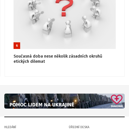
6
Současná doba nese několik zásadních okruhů
etických dilemat
HLEDÁNÍ
ÚŘEDNÍ DESKA