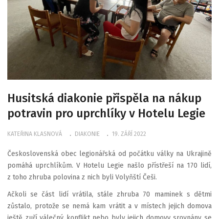
Husitská diakonie přispěla na nákup
potravin pro uprchlíky v Hotelu Legie
KATEŘINA KLASNOVÁ
DIAKONIE
19. ZÁŘÍ 2022
Československá obec legionářská od počátku války na Ukrajině
pomáhá uprchlíkům. V Hotelu Legie našlo přístřeší na 170 lidí,
z toho zhruba polovina z nich byli Volyňští Češi.
Ačkoli se část lidí vrátila, stále zhruba 70 maminek s dětmi
zůstalo, protože se nemá kam vrátit a v místech jejich domova
ještě zuří válečný konflikt nebo byly jejich domovy srovnány se