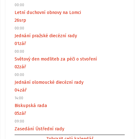
00:00
Letní duchovní obnovy na Lomci
26
srp
00:00
Jednání pražské diecézní rady
01
zář
00:00
Světový den modliteb za péči o stvoření
02
zář
00:00
Jednání olomoucké diecézní rady
04
zář
14:00
Biskupská rada
05
zář
09:00
Zasedání Ústřední rady
Zobrazit celý kalendář