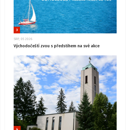
3
SRP, 05 2026
Východočeští zvou s předstihem na své akce
4