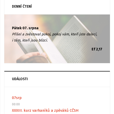
DENNÍ ČTENÍ
Pátek 07. srpna
Přišel a zvěstoval pokoj, pokoj vám, kteří jste dalecí,
i těm, kteří jsou blízcí.
Ef 2,17
UDÁLOSTI
07
srp
00:00
XXXIII. kurz varhaníků a zpěváků CČSH