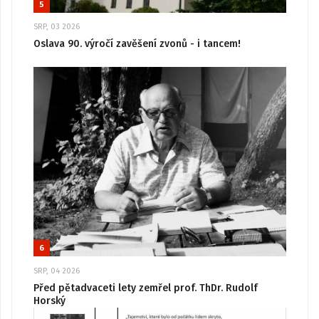
5
SRP, 03 2026
Oslava 90. výročí zavěšení zvonů - i tancem!
6
SRP, 04 2026
Před pětadvaceti lety zemřel prof. ThDr. Rudolf
Horský