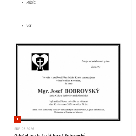
MĚSÍC
VŠE
1
SRP, 03 2026
Odešel bratr farář Josef Bobrovský