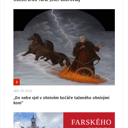
2
SRP, 06 2026
„Do nebe vjel v ohnivém kočáře taženého ohnivými
koni“