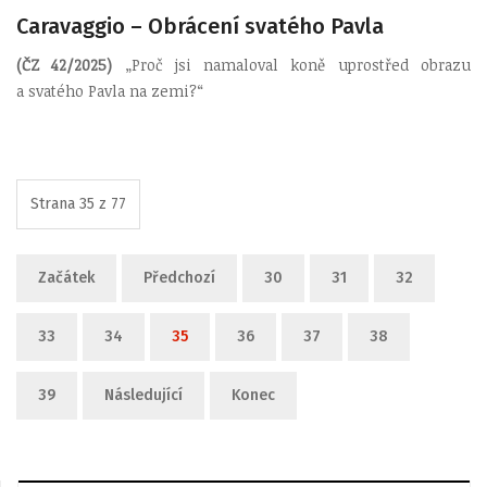
Caravaggio – Obrácení svatého Pavla
(ČZ 42/2025)
„Proč jsi namaloval koně uprostřed obrazu
a svatého Pavla na zemi?“
Strana 35 z 77
Začátek
Předchozí
30
31
32
33
34
35
36
37
38
39
Následující
Konec