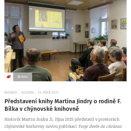
8x foto
REDAKCE
KULTURA
24. ŘÍJEN 2025
Představení knihy Martina Jindry o rodině F.
Bílka v chýnovské knihovně
Historik Martin Jindra 21. října 2025 představil v prostorách
chýnovské knihovny novou publikaci
Troje dveře do chrámu