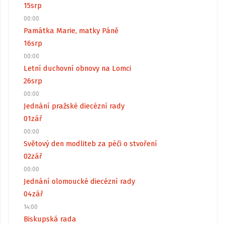
15
srp
00:00
Památka Marie, matky Páně
16
srp
00:00
Letní duchovní obnovy na Lomci
26
srp
00:00
Jednání pražské diecézní rady
01
zář
00:00
Světový den modliteb za péči o stvoření
02
zář
00:00
Jednání olomoucké diecézní rady
04
zář
14:00
Biskupská rada