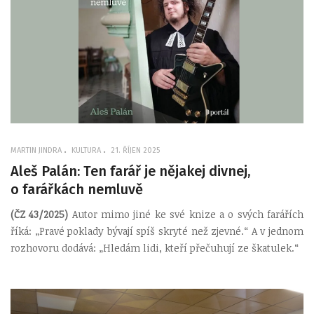
MARTIN JINDRA
KULTURA
21. ŘÍJEN 2025
Aleš Palán: Ten farář je nějakej divnej,
o farářkách nemluvě
(ČZ 43/2025)
Autor mimo jiné ke své knize a o svých farářích
říká: „Pravé poklady bývají spíš skryté než zjevné.“ A v jednom
rozhovoru dodává: „Hledám lidi, kteří přečuhují ze škatulek.“