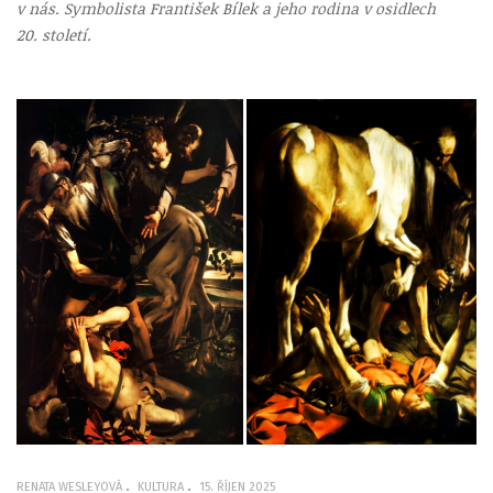
v nás. Symbolista František Bílek a jeho rodina v osidlech
20. století.
RENATA WESLEYOVÁ
KULTURA
15. ŘÍJEN 2025