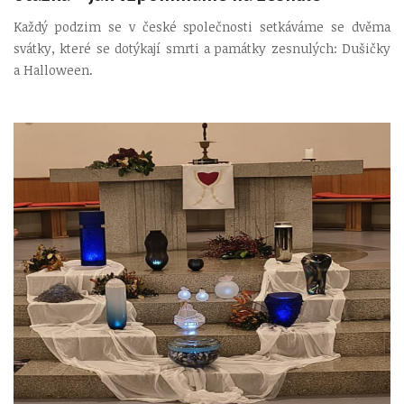
Každý podzim se v české společnosti setkáváme se dvěma
svátky, které se dotýkají smrti a památky zesnulých: Dušičky
a Halloween.