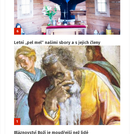
6
Letní „pel mel“ našimi sbory a s jejich členy
1
Bláznovství Boží je moudřejší než lidé