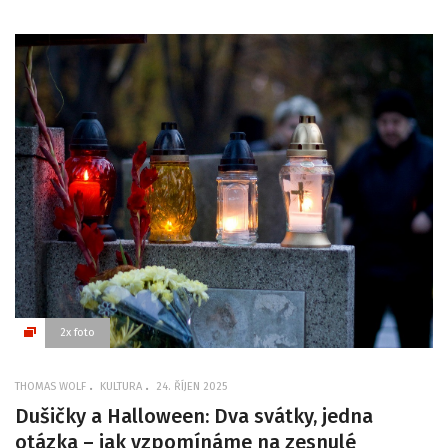
2x foto
THOMAS WOLF
KULTURA
24. ŘÍJEN 2025
Dušičky a Halloween: Dva svátky, jedna
otázka – jak vzpomínáme na zesnulé