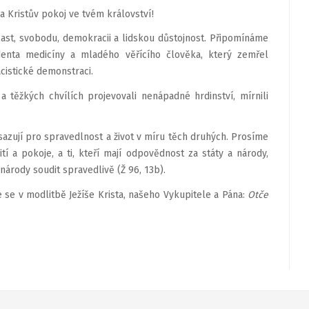
a Kristův pokoj ve tvém království!
 vlast, svobodu, demokracii a lidskou důstojnost. Připomínáme
denta medicíny a mladého věřícího člověka, který zemřel
cistické demonstraci.
 a těžkých chvílích projevovali nenápadné hrdinství, mírnili
nasazují pro spravedlnost a život v míru těch druhých. Prosíme
tí a pokoje, a ti, kteří mají odpovědnost za státy a národy,
árody soudit spravedlivě (Ž 96, 13b).
e v modlitbě Ježíše Krista, našeho Vykupitele a Pána:
Otče