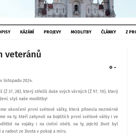
PISY
KÁZÁNÍ
PROJEVY
MODLITBY
ČLÁNKY
Z
PR
h veteránů
EMPTY
v listopadu 2024.
(Ž 37, 28), který střežíš duše svých věrných (Ž 97, 10), který
žení, slyš naše modlitby!
náme ukončení první světové války, která přinesla nezměrné
e na ty, kteří zahynuli na bojištích první světové války i ve
itbě na vojáky i na civilní oběti, na ty, jejichž život byl
a radost ze života v pokoji a míru.