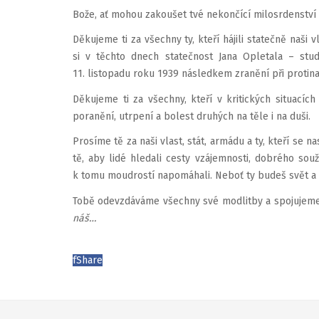
Bože, ať mohou zakoušet tvé nekončící milosrdenství 
Děkujeme ti za všechny ty, kteří hájili statečně naši
si v těchto dnech statečnost Jana Opletala – stu
11. listopadu roku 1939 následkem zranění při protina
Děkujeme ti za všechny, kteří v kritických situacích
poranění, utrpení a bolest druhých na těle i na duši.
Prosíme tě za naši vlast, stát, armádu a ty, kteří se 
tě, aby lidé hledali cesty vzájemnosti, dobrého souži
k tomu moudrostí napomáhali. Neboť ty budeš svět a n
Tobě odevzdáváme všechny své modlitby a spojujeme s
náš…
f
Share