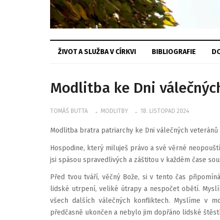
ŽIVOT A SLUŽBA V CÍRKVI
BIBLIOGRAFIE
DO
Modlitba ke Dni válečnýc
TOMÁŠ BUTTA
MODLITBY
18. LISTOPAD 2024
Modlitba bratra patriarchy ke Dni válečných veteránů 
Hospodine, který miluješ právo a své věrné neopouštíš 
jsi spásou spravedlivých a záštitou v každém čase sou
Před tvou tváří, věčný Bože, si v tento čas připomí
lidské utrpení, veliké útrapy a nespočet obětí. Myslím
všech dalších válečných konfliktech. Myslíme v modl
předčasně ukončen a nebylo jim dopřáno lidské štěstí 