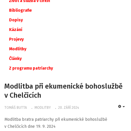
Život a služba v církvi
Bibliografie
Dopisy
Kázání
Projevy
Modlitby
Články
Z
programu
patriarchy
Modlitba při ekumenické bohoslužbě
v Chelčicích
TOMÁŠ BUTTA
MODLITBY
20. ZÁŘÍ 2024
EMP
Modlitba bratra patriarchy při ekumenické bohoslužbě
v Chelčicích dne 19. 9. 2024