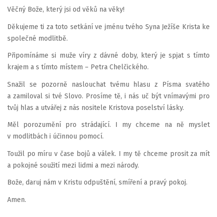
Věčný Bože, který jsi od věků na věky!
Děkujeme ti za toto setkání ve jménu tvého Syna Ježíše Krista ke
společné modlitbě.
Připomínáme si muže víry z dávné doby, který je spjat s tímto
krajem a s tímto místem – Petra Chelčického.
Snažil se pozorně naslouchat tvému hlasu z Písma svatého
a zamiloval si tvé Slovo. Prosíme tě, i nás uč být vnímavými pro
tvůj hlas a utvářej z nás nositele Kristova poselství lásky.
Měl porozumění pro strádající. I my chceme na ně myslet
v modlitbách i účinnou pomocí.
Toužil po míru v čase bojů a válek. I my tě chceme prosit za mít
a pokojné soužití mezi lidmi a mezi národy.
Bože, daruj nám v Kristu odpuštění, smíření a pravý pokoj.
Amen.