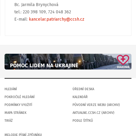
Bc. Jarmila Brynychová
tel.: 220 398 109, 724 048 362
E-mail:
kancelar.patriarchy@ccsh.cz
HLEDÁNÍ
ÚŘEDNÍ DESKA
POKROČILÉ HLEDÁNÍ
KALENDÁŘ
PODMÍNKY VYUŽITÍ
PŮVODNÍ VERZE WEBU (ARCHIV)
MAPA STRÁNEK
AKTUALNE.CCSH.CZ (ARCHIV)
TIRÁŽ
PODLE ŠTÍTKŮ
MELODIE PÍSNÍ ZPĚVNÍKU