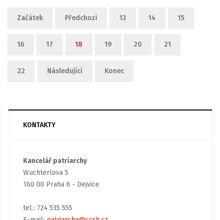
Začátek
Předchozí
13
14
15
16
17
18
19
20
21
22
Následující
Konec
KONTAKTY
Kancelář patriarchy
Wuchterlova 5
160 00 Praha 6 - Dejvice
tel.: 724 535 555
E-mail:
patriarcha@ccsh.cz