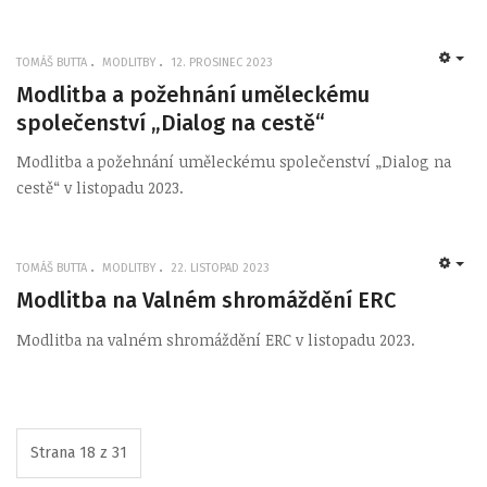
TOMÁŠ BUTTA
MODLITBY
12. PROSINEC 2023
EMP
Modlitba a požehnání uměleckému
společenství „Dialog na cestě“
Modlitba a požehnání uměleckému společenství „Dialog na
cestě“ v listopadu 2023.
TOMÁŠ BUTTA
MODLITBY
22. LISTOPAD 2023
EMP
Modlitba na Valném shromáždění ERC
Modlitba na valném shromáždění ERC v listopadu 2023.
Strana 18 z 31