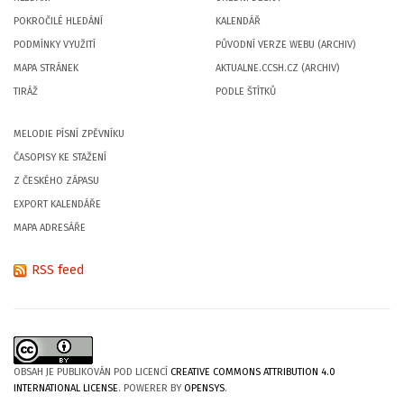
POKROČILÉ HLEDÁNÍ
KALENDÁŘ
PODMÍNKY VYUŽITÍ
PŮVODNÍ VERZE WEBU (ARCHIV)
MAPA STRÁNEK
AKTUALNE.CCSH.CZ (ARCHIV)
TIRÁŽ
PODLE ŠTÍTKŮ
MELODIE PÍSNÍ ZPĚVNÍKU
ČASOPISY KE STAŽENÍ
Z ČESKÉHO ZÁPASU
EXPORT KALENDÁŘE
MAPA ADRESÁŘE
RSS feed
OBSAH JE PUBLIKOVÁN POD LICENCÍ
CREATIVE COMMONS ATTRIBUTION 4.0
INTERNATIONAL LICENSE
. POWERER BY
OPENSYS
.