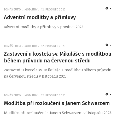
TOMÁŠ BUTTA
MODLITBY
12. PROSINEC 2023
EMP
Adventní modlitby a přímluvy
Adventní modlitby a přímluvy v prosinci 2023.
TOMÁŠ BUTTA
MODLITBY
12. PROSINEC 2023
EMP
Zastavení u kostela sv. Mikuláše s modlitbou
během průvodu na Červenou středu
Zastavení u kostela sv. Mikuláše s modlitbou během průvodu
na Červenou středu v listopadu 2023.
TOMÁŠ BUTTA
MODLITBY
12. PROSINEC 2023
EMP
Modlitba při rozloučení s Janem Schwarzem
Modlitba při rozloučení s Janem Schwarzem v listopadu 2023.