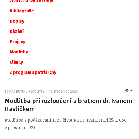
Život a služba v církvi
Bibliografie
Dopisy
Kázání
Projevy
Modlitby
Články
Z
programu
patriarchy
TOMÁŠ BUTTA
MODLITBY
12. PROSINEC 2023
EMP
Modlitba při rozloučení s bratrem dr. Ivanem
Havlíčkem
Modlitba s poděkováním za život RNDr. Ivana Havlíčka, CSc.
v prosinci 2023.