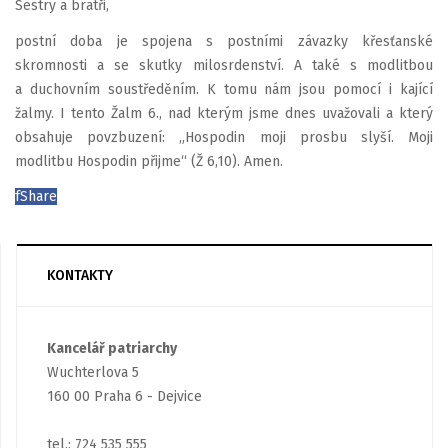
Sestry a bratři,
postní doba je spojena s postními závazky křesťanské
skromnosti a se skutky milosrdenství. A také s modlitbou
a duchovním soustředěním. K tomu nám jsou pomocí i kající
žalmy. I tento Žalm 6., nad kterým jsme dnes uvažovali a který
obsahuje povzbuzení: „Hospodin moji prosbu slyší. Moji
modlitbu Hospodin přijme“ (Ž 6,10). Amen.
f
Share
KONTAKTY
Kancelář patriarchy
Wuchterlova 5
160 00 Praha 6 - Dejvice
tel.: 724 535 555