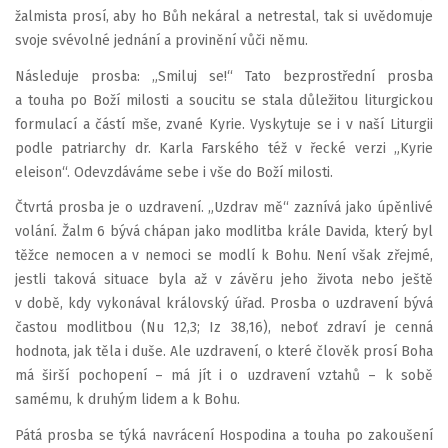
žalmista prosí, aby ho Bůh nekáral a netrestal, tak si uvědomuje
svoje svévolné jednání a provinění vůči němu.
Následuje prosba: „Smiluj se!“ Tato bezprostřední prosba
a touha po Boží milosti a soucitu se stala důležitou liturgickou
formulací a částí mše, zvané Kyrie. Vyskytuje se i v naší Liturgii
podle patriarchy dr. Karla Farského též v řecké verzi „Kyrie
eleison“. Odevzdáváme sebe i vše do Boží milosti.
Čtvrtá prosba je o uzdravení. „Uzdrav mě“ zaznívá jako úpěnlivé
volání. Žalm 6 bývá chápan jako modlitba krále Davida, který byl
těžce nemocen a v nemoci se modlí k Bohu. Není však zřejmé,
jestli taková situace byla až v závěru jeho života nebo ještě
v době, kdy vykonával královský úřad. Prosba o uzdravení bývá
častou modlitbou (Nu 12,3; Iz 38,16), neboť zdraví je cenná
hodnota, jak těla i duše. Ale uzdravení, o které člověk prosí Boha
má širší pochopení – má jít i o uzdravení vztahů – k sobě
samému, k druhým lidem a k Bohu.
Pátá prosba se týká navrácení Hospodina a touha po zakoušení