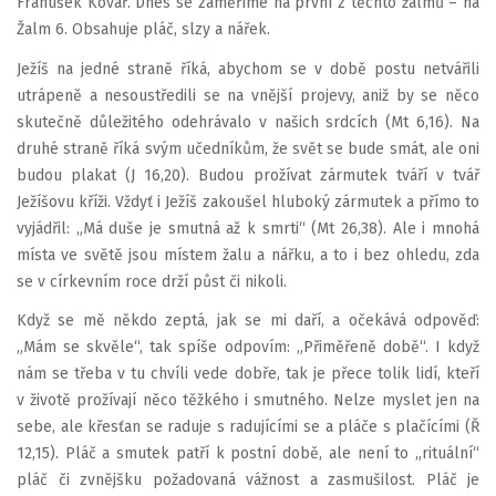
František Kovář. Dnes se zaměříme na první z těchto žalmů – na
Žalm 6. Obsahuje pláč, slzy a nářek.
Ježíš na jedné straně říká, abychom se v době postu netvářili
utrápeně a nesoustředili se na vnější projevy, aniž by se něco
skutečně důležitého odehrávalo v našich srdcích (Mt 6,16). Na
druhé straně říká svým učedníkům, že svět se bude smát, ale oni
budou plakat (J 16,20). Budou prožívat zármutek tváří v tvář
Ježíšovu kříži. Vždyť i Ježíš zakoušel hluboký zármutek a přímo to
vyjádřil: „Má duše je smutná až k smrti“ (Mt 26,38). Ale i mnohá
místa ve světě jsou místem žalu a nářku, a to i bez ohledu, zda
se v církevním roce drží půst či nikoli.
Když se mě někdo zeptá, jak se mi daří, a očekává odpověď:
„Mám se skvěle“, tak spíše odpovím: „Přiměřeně době“. I když
nám se třeba v tu chvíli vede dobře, tak je přece tolik lidí, kteří
v životě prožívají něco těžkého i smutného. Nelze myslet jen na
sebe, ale křesťan se raduje s radujícími se a pláče s plačícími (Ř
12,15). Pláč a smutek patří k postní době, ale není to „rituální“
pláč či zvnějšku požadovaná vážnost a zasmušilost. Pláč je