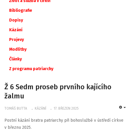
Život a služba v církvi
Bibliografie
Dopisy
Kázání
Projevy
Modlitby
Články
Z
programu
patriarchy
Ž 6 Sedm proseb prvního kajícího
žalmu
TOMÁŠ BUTTA
KÁZÁNÍ
17. BŘEZEN 2025
EMP
Postní kázání bratra patriarchy při bohoslužbě v ústředí církve
v březnu 2025.