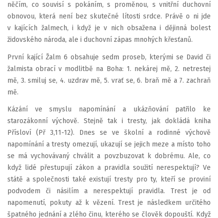
něčím, co souvisí s pokáním, s proměnou, s vnitřní duchovní
obnovou, která není bez skutečné lítosti srdce. Právě o ni jde
v kajících žalmech, i když je v nich obsažena i dějinná bolest
židovského národa, ale i duchovní zápas mnohých křesťanů.
První kající Žalm 6 obsahuje sedm proseb, kterými se David či
žalmista obrací v modlitbě na Boha: 1. nekárej mě, 2. netrestej
mě, 3. smiluj se, 4. uzdrav mě, 5. vrať se, 6. braň mě a 7. zachraň
mě.
Kázání ve smyslu napomínání a ukázňování patřilo ke
starozákonní výchově. Stejně tak i tresty, jak dokládá kniha
Přísloví (Př 3,11-12). Dnes se ve školní a rodinné výchově
napomínání a tresty omezují, ukazují se jejich meze a místo toho
se má vychovávaný chválit a povzbuzovat k dobrému. Ale, co
když lidé přestupují zákon a pravidla soužití nerespektují? Ve
státě a společnosti také existují tresty pro ty, kteří se proviní
podvodem či násilím a nerespektují pravidla. Trest je od
napomenutí, pokuty až k vězení. Trest je následkem určitého
špatného jednání a zlého činu, kterého se člověk dopouští. Když