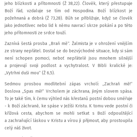
jeho blízkosti a přítomnosti (Ž 38,22). Člověk, který přestupuje
Boží řád, vzdaluje se tím od Hospodina. Boží blízkost je
požehnaná a dobrá (Ž 73,28). Bůh se přibližuje, když se člověk
jako jednotlivec nebo lid k němu navrací skrze pokání a po této
jeho přítomnosti ze srdce touží.
Zaznívá šestá prosba „Braň mě“. Žalmista je v ohrožení vnějším
ze strany nepřátel. Dostal se do bezvýchodné situace, kdy si sám
není schopen pomoci, neboť nepřátelé jsou mnohem silnější
a projevují svoji podlost a vychytralost. V Bibli kralické je:
„Vytrhni duši mou“ (Ž 6,5).
Sedmou prosbou modlitební zápas vrcholí: „Zachraň mě!“
Doslova „Spas mě!“ Vrcholem je záchrana, jiným slovem spása.
To je také tím, k čemu výhled nás křesťanů postní dobou směřuje
- k Boží záchraně, ke spáse v Ježíši Kristu. K tomu vede postní či
křížová cesta, abychom se mohli setkat s Boží odpouštějící
a zachraňující láskou v Kristu a vírou ji přijmout, aby prostoupila
celý náš život.