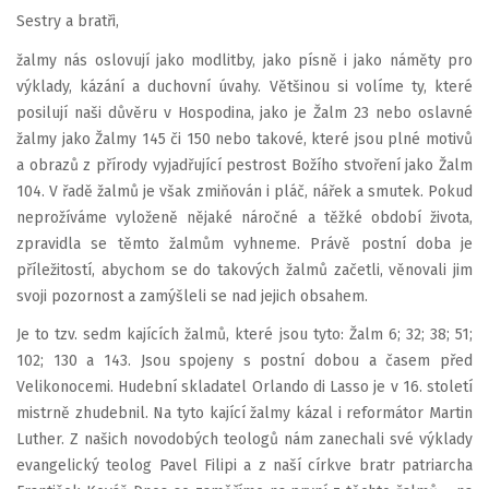
Sestry a bratři,
žalmy nás oslovují jako modlitby, jako písně i jako náměty pro
výklady, kázání a duchovní úvahy. Většinou si volíme ty, které
posilují naši důvěru v Hospodina, jako je Žalm 23 nebo oslavné
žalmy jako Žalmy 145 či 150 nebo takové, které jsou plné motivů
a obrazů z přírody vyjadřující pestrost Božího stvoření jako Žalm
104. V řadě žalmů je však zmiňován i pláč, nářek a smutek. Pokud
neprožíváme vyloženě nějaké náročné a těžké období života,
zpravidla se těmto žalmům vyhneme. Právě postní doba je
příležitostí, abychom se do takových žalmů začetli, věnovali jim
svoji pozornost a zamýšleli se nad jejich obsahem.
Je to tzv. sedm kajících žalmů, které jsou tyto: Žalm 6; 32; 38; 51;
102; 130 a 143. Jsou spojeny s postní dobou a časem před
Velikonocemi. Hudební skladatel Orlando di Lasso je v 16. století
mistrně zhudebnil. Na tyto kající žalmy kázal i reformátor Martin
Luther. Z našich novodobých teologů nám zanechali své výklady
evangelický teolog Pavel Filipi a z naší církve bratr patriarcha