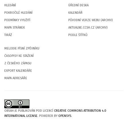
HLEDÁNÍ
ÚŘEDNÍ DESKA
POKROČILÉ HLEDÁNÍ
KALENDÁŘ
PODMÍNKY VYUŽITÍ
PŮVODNÍ VERZE WEBU (ARCHIV)
MAPA STRÁNEK
AKTUALNE.CCSH.CZ (ARCHIV)
TIRÁŽ
PODLE ŠTÍTKŮ
MELODIE PÍSNÍ ZPĚVNÍKU
ČASOPISY KE STAŽENÍ
Z ČESKÉHO ZÁPASU
EXPORT KALENDÁŘE
MAPA ADRESÁŘE
OBSAH JE PUBLIKOVÁN POD LICENCÍ
CREATIVE COMMONS ATTRIBUTION 4.0
INTERNATIONAL LICENSE
. POWERER BY
OPENSYS
.