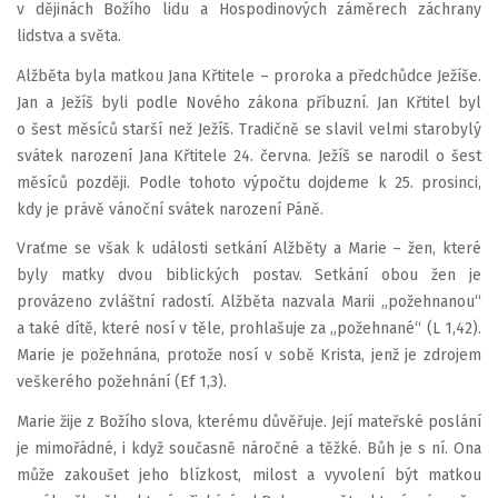
v dějinách Božího lidu a Hospodinových záměrech záchrany
lidstva a světa.
Alžběta byla matkou Jana Křtitele – proroka a předchůdce Ježíše.
Jan a Ježíš byli podle Nového zákona příbuzní. Jan Křtitel byl
o šest měsíců starší než Ježíš. Tradičně se slavil velmi starobylý
svátek narození Jana Křtitele 24. června. Ježíš se narodil o šest
měsíců později. Podle tohoto výpočtu dojdeme k 25. prosinci,
kdy je právě vánoční svátek narození Páně.
Vraťme se však k události setkání Alžběty a Marie – žen, které
byly matky dvou biblických postav. Setkání obou žen je
provázeno zvláštní radostí. Alžběta nazvala Marii „požehnanou“
a také dítě, které nosí v těle, prohlašuje za „požehnané“ (L 1,42).
Marie je požehnána, protože nosí v sobě Krista, jenž je zdrojem
veškerého požehnání (Ef 1,3).
Marie žije z Božího slova, kterému důvěřuje. Její mateřské poslání
je mimořádné, i když současně náročné a těžké. Bůh je s ní. Ona
může zakoušet jeho blízkost, milost a vyvolení být matkou