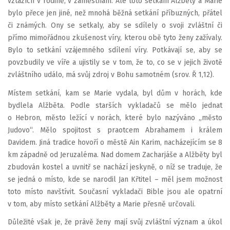
vztazích v rodině, v zaměstnání. Ale toto setkání Alžběty a Marie
bylo přece jen jiné, než mnohá běžná setkání příbuzných, přátel
či známých. Ony se setkaly, aby se sdílely o svoji zvláštní či
přímo mimořádnou zkušenost víry, kterou obě tyto ženy zažívaly.
Bylo to setkání vzájemného sdílení víry. Potkávají se, aby se
povzbudily ve víře a ujistily se v tom, že to, co se v jejich životě
zvláštního událo, má svůj zdroj v Bohu samotném (srov. Ř 1,12).
Místem setkání, kam se Marie vydala, byl dům v horách, kde
bydlela Alžběta. Podle starších vykladačů se mělo jednat
o Hebron, město ležící v norách, které bylo nazýváno „město
Judovo“. Mělo spojitost s praotcem Abrahamem i králem
Davidem. Jiná tradice hovoří o městě Ain Karim, nacházejícím se 8
km západně od Jeruzaléma. Nad domem Zacharjáše a Alžběty byl
zbudován kostel a uvnitř se nachází jeskyně, o níž se traduje, že
se jedná o místo, kde se narodil Jan Křtitel – měl jsem možnost
toto místo navštívit. Současní vykladači Bible jsou ale opatrní
v tom, aby místo setkání Alžběty a Marie přesně určovali.
Důležité však je, že právě ženy mají svůj zvláštní význam a úkol