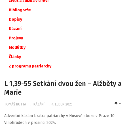
Život a služba v církvi
Bibliografie
Dopisy
Kázání
Projevy
Modlitby
Články
Z
programu
patriarchy
L 1,39-55 Setkání dvou žen – Alžběty a
Marie
TOMÁŠ BUTTA
KÁZÁNÍ
4. LEDEN 2025
EMP
Adventní kázání bratra patriarchy v Husově sboru v Praze 10 -
Vinohradech v prosinci 2024.