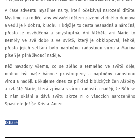
V čase adventu myslíme na ty, kteří očekávají narození dítěte.
Myslíme na rodiče, aby vytvářeli dětem zázemí vlídného domova
a vedli je k dobru, k Bohu. I když je to cesta nesnadná a náročná,
přesto je osvědčená a smysluplná. Ani Alžběta ani Marie to
neměly ve své době a ve světě, který je obklopoval, lehké,
přesto jejich setkání bylo naplněno radostnou vírou a Mariina
píseň je plná živoucí naděje.
Kéž navzdory všemu, co se zlého a temného ve světě děje,
mohou být naše Vánoce prostoupeny a naplněny radostnou
vírou a nadějí. Děkujeme dnes za příklad biblických žen Alžběty
a zvláště Marie, která zpívala s vírou, radostí a nadějí, že Bůh se
k nám sklání a dává světu skrze ni o Vánocích narozeného
Spasitele Ježíše Krista. Amen.
f
Share