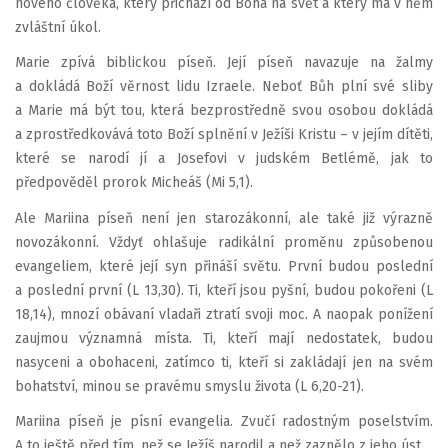
nového člověka, který přichází od Boha na svět a který má v něm
zvláštní úkol.
Marie zpívá biblickou píseň. Její píseň navazuje na žalmy
a dokládá Boží věrnost lidu Izraele. Neboť Bůh plní své sliby
a Marie má být tou, která bezprostředně svou osobou dokládá
a zprostředkovává toto Boží splnění v Ježíši Kristu – v jejím dítěti,
které se narodí jí a Josefovi v judském Betlémě, jak to
předpověděl prorok Micheáš (Mi 5,1).
Ale Mariina píseň není jen starozákonní, ale také již výrazně
novozákonní. Vždyť ohlašuje radikální proměnu způsobenou
evangeliem, které její syn přináší světu. První budou poslední
a poslední první (L 13,30). Ti, kteří jsou pyšní, budou pokořeni (L
18,14), mnozí obávaní vladaři ztratí svoji moc. A naopak ponížení
zaujmou významná místa. Ti, kteří mají nedostatek, budou
nasyceni a obohaceni, zatímco ti, kteří si zakládají jen na svém
bohatství, minou se pravému smyslu života (L 6,20-21).
Mariina píseň je písní evangelia. Zvučí radostným poselstvím.
A to ještě před tím, než se Ježíš narodil a než zaznělo z jeho úst.