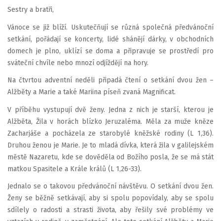
Sestry a bratři,
Vánoce se již blíží. Uskutečňují se různá společná předvánoční
setkání, pořádají se koncerty, lidé shánějí dárky, v obchodních
domech je plno, uklízí se doma a připravuje se prostředí pro
sváteční chvíle nebo mnozí odjíždějí na hory.
Na čtvrtou adventní neděli připadá čtení o setkání dvou žen –
Alžběty a Marie a také Mariina píseň zvaná Magnificat.
V příběhu vystupují dvě ženy. Jedna z nich je starší, kterou je
Alžběta, Žila v horách blízko Jeruzaléma. Měla za muže kněze
Zacharjáše a pocházela ze starobylé kněžské rodiny (L 1,36).
Druhou ženou je Marie. Je to mladá dívka, která žila v galilejském
městě Nazaretu, kde se dověděla od Božího posla, že se má stát
matkou Spasitele a Krále králů (L 1,26-33).
Jednalo se o takovou předvánoční návštěvu. O setkání dvou žen.
Ženy se běžně setkávají, aby si spolu popovídaly, aby se spolu
sdílely o radosti a strasti života, aby řešily své problémy ve