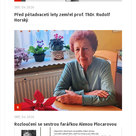
SRP, 04 2026
Před pětadvaceti lety zemřel prof. ThDr. Rudolf
Horský
6
SRP, 04 2026
Rozloučení se sestrou farářkou Alenou Plocarovou