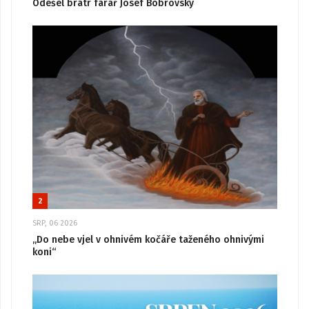
Odešel bratr farář Josef Bobrovský
2
SRP, 06 2026
„Do nebe vjel v ohnivém kočáře taženého ohnivými
koni“