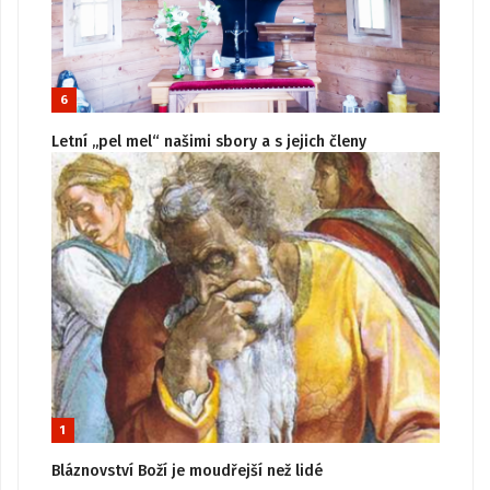
6
Letní „pel mel“ našimi sbory a s jejich členy
1
Bláznovství Boží je moudřejší než lidé