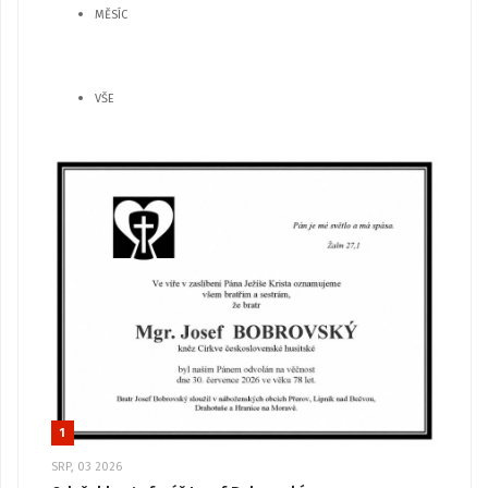
MĚSÍC
VŠE
1
SRP, 03 2026