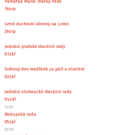
Památka Marie, matky Páně
16
srp
Letní duchovní obnovy na Lomci
26
srp
Jednání pražské diecézní rady
01
zář
Světový den modliteb za péči o stvoření
02
zář
Jednání olomoucké diecézní rady
04
zář
14:00
Biskupská rada
05
zář
09:00