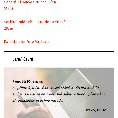
Generální synoda duchovních
25
zář
Setkání mládeže – Hradec Králové
28
zář
Památka knížete Václava
DENNÍ ČTENÍ
Pondělí 10. srpna
Až přijde Syn člověka ve své slávě a všichni andělé
s ním, posadí se na trůnu své slávy; a budou před něho
shromážděny všechny národy.
Mt 25,31–32