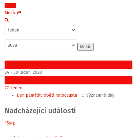
Týden
Měsíc
Měsíc
Předchozí týden
24 - 30 leden, 2028
Následující týden
27. leden
Den památky obětí holocaustu
:: Významné dny
Nadcházející události
15
srp