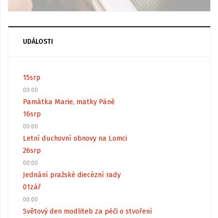
UDÁLOSTI
15
srp
00:00
Památka Marie, matky Páně
16
srp
00:00
Letní duchovní obnovy na Lomci
26
srp
00:00
Jednání pražské diecézní rady
01
zář
00:00
Světový den modliteb za péči o stvoření