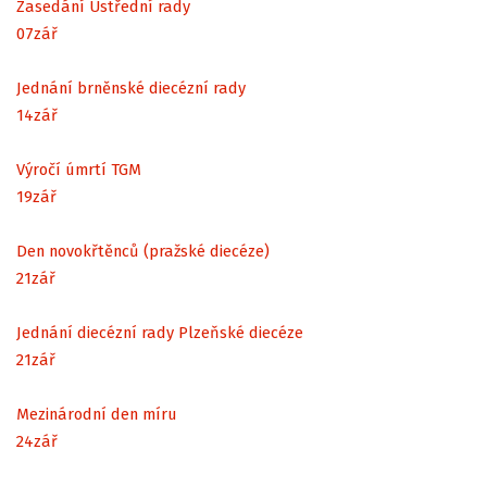
Zasedání Ústřední rady
07
zář
Jednání brněnské diecézní rady
14
zář
Výročí úmrtí TGM
19
zář
Den novokřtěnců (pražské diecéze)
21
zář
Jednání diecézní rady Plzeňské diecéze
21
zář
Mezinárodní den míru
24
zář