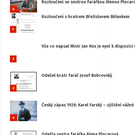
Rozloučení se sestrou farářkou Alenou Plocar
6
Rozloučení s bratrem Břetislavem Bělunkem
1
Vše co napsal Mistr Jan Hus je nyní k dispozici 
2
Odešel bratr farář Josef Bobrovský
3
Český zápas 1926: Karel Farský – zjištění vážn
4
Odešla sestra farářka Alena Plocarová