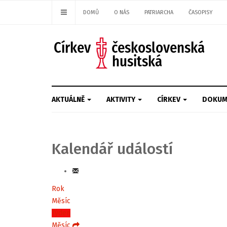
DOMŮ
O NÁS
PATRIARCHA
ČASOPISY
AKTUÁLNĚ
AKTIVITY
CÍRKEV
DOKUM
Kalendář událostí
Rok
Měsíc
Týden
Měsíc