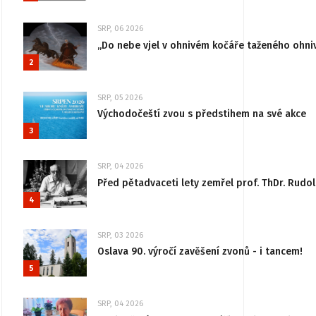
SRP, 06 2026
„Do nebe vjel v ohnivém kočáře taženého ohni
2
SRP, 05 2026
Východočeští zvou s předstihem na své akce
3
SRP, 04 2026
Před pětadvaceti lety zemřel prof. ThDr. Rudo
4
SRP, 03 2026
Oslava 90. výročí zavěšení zvonů - i tancem!
5
SRP, 04 2026