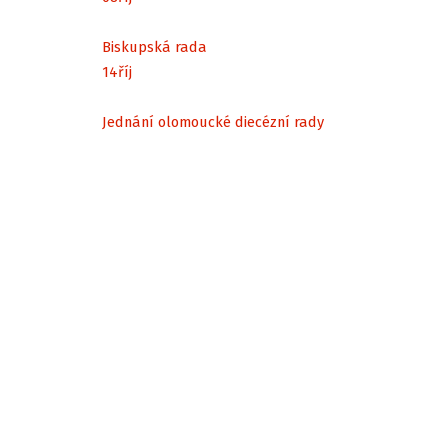
Biskupská rada
14
říj
Jednání olomoucké diecézní rady