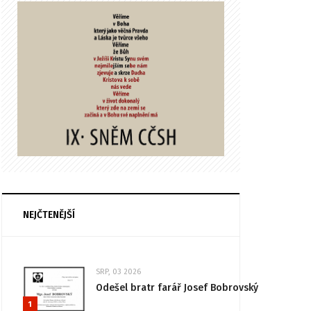
NEJČTENĚJŠÍ
SRP, 03 2026
Odešel bratr farář Josef Bobrovský
1