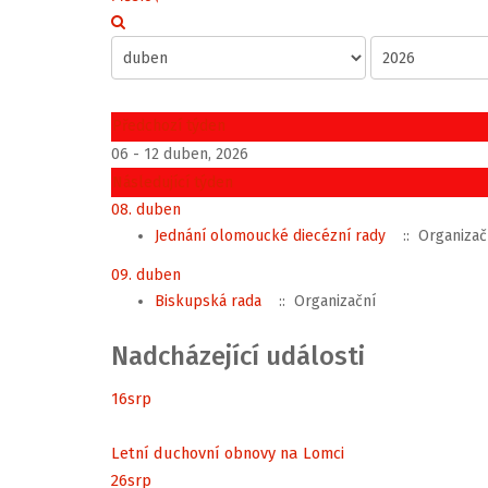
Předchozí týden
06 - 12 duben, 2026
Následující týden
08. duben
Jednání olomoucké diecézní rady
:: Organizač
09. duben
Biskupská rada
:: Organizační
Nadcházející události
16
srp
Letní duchovní obnovy na Lomci
26
srp