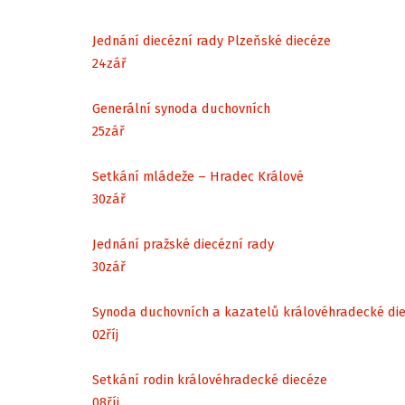
Jednání diecézní rady Plzeňské diecéze
24
zář
Generální synoda duchovních
25
zář
Setkání mládeže – Hradec Králové
30
zář
Jednání pražské diecézní rady
30
zář
Synoda duchovních a kazatelů královéhradecké di
02
říj
Setkání rodin královéhradecké diecéze
08
říj