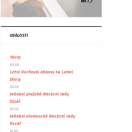
Mt 7,7
UDÁLOSTI
16
srp
00:00
Letní duchovní obnovy na Lomci
26
srp
00:00
Jednání pražské diecézní rady
02
zář
00:00
Jednání olomoucké diecézní rady
04
zář
14:00