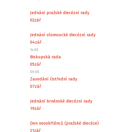
Jednání pražské diecézní rady
02
zář
Jednání olomoucké diecézní rady
04
zář
14:00
Biskupská rada
05
zář
09:00
Zasedání Ústřední rady
07
zář
Jednání brněnské diecézní rady
19
zář
Den novokřtěnců (pražské diecéze)
21
zář