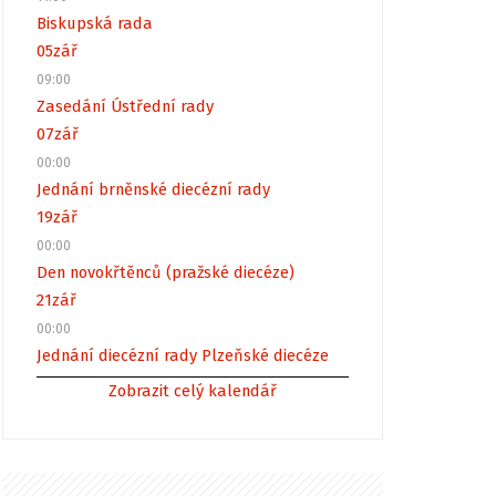
Biskupská rada
05
zář
09:00
Zasedání Ústřední rady
07
zář
00:00
Jednání brněnské diecézní rady
19
zář
00:00
Den novokřtěnců (pražské diecéze)
21
zář
00:00
Jednání diecézní rady Plzeňské diecéze
Zobrazit celý kalendář