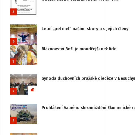
5
Letní „pel mel“ našimi sbory a s jejich členy
6
Bláznovství Boží je moudřejší než lidé
1
Synoda duchovních pražské diecéze v Nesuchy
2
Prohlášení Valného shromáždění Ekumenické rady
3