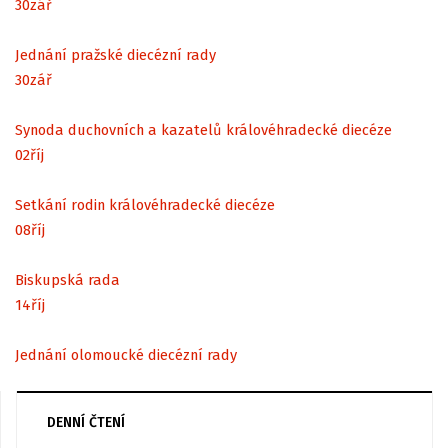
30
zář
Jednání pražské diecézní rady
30
zář
Synoda duchovních a kazatelů královéhradecké diecéze
02
říj
Setkání rodin královéhradecké diecéze
08
říj
Biskupská rada
14
říj
Jednání olomoucké diecézní rady
DENNÍ ČTENÍ