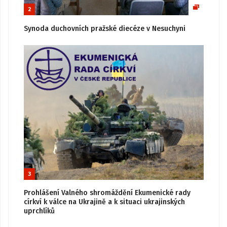
2
Synoda duchovních pražské diecéze v Nesuchyni
3
Prohlášení Valného shromáždění Ekumenické rady
církví k válce na Ukrajině a k situaci ukrajinských
uprchlíků