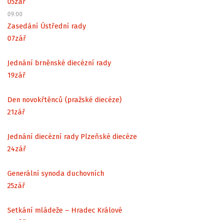
05
zář
09:00
Zasedání Ústřední rady
07
zář
Jednání brněnské diecézní rady
19
zář
Den novokřtěnců (pražské diecéze)
21
zář
Jednání diecézní rady Plzeňské diecéze
24
zář
Generální synoda duchovních
25
zář
Setkání mládeže – Hradec Králové