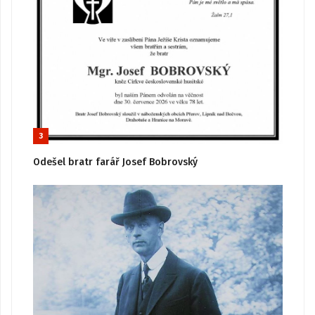
3
Odešel bratr farář Josef Bobrovský