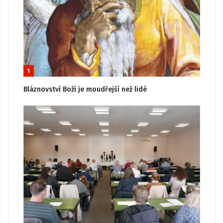
1
Bláznovství Boží je moudřejší než lidé