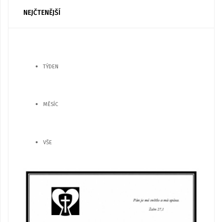
NEJČTENĚJŠÍ
TÝDEN
MĚSÍC
VŠE