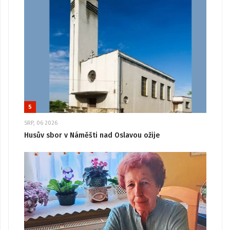
5
SRP, 06 2026
Husův sbor v Náměšti nad Oslavou ožije