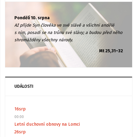
Pondělí 10. srpna
Až přijde Syn člověka ve své slávě a všichni andělé
s ním, posadí se na trůnu své slávy; a budou před něho
shromážděny všechny národy.
Mt 25,31–32
UDÁLOSTI
16
srp
00:00
Letní duchovní obnovy na Lomci
26
srp