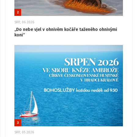
2
SRP, 06 2026
„Do nebe vjel v ohnivém kočáře taženého ohnivými
koni“
3
SRP, 05 2026