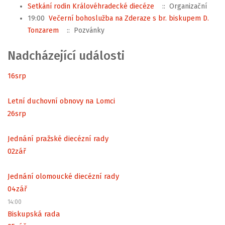
Setkání rodin Královéhradecké diecéze
:: Organizační
19:00
Večerní bohoslužba na Zderaze s br. biskupem D.
Tonzarem
:: Pozvánky
Nadcházející události
16
srp
Letní duchovní obnovy na Lomci
26
srp
Jednání pražské diecézní rady
02
zář
Jednání olomoucké diecézní rady
04
zář
14:00
Biskupská rada