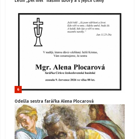
Letní „pel mel“ našimi sbory a s jejich členy
6
Odešla sestra farářka Alena Plocarová