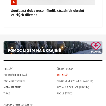
6
Současná doba nese několik zásadních okruhů
etických dilemat
HLEDÁNÍ
ÚŘEDNÍ DESKA
POKROČILÉ HLEDÁNÍ
KALENDÁŘ
PODMÍNKY VYUŽITÍ
PŮVODNÍ VERZE WEBU (ARCHIV)
MAPA STRÁNEK
AKTUALNE.CCSH.CZ (ARCHIV)
TIRÁŽ
PODLE ŠTÍTKŮ
MELODIE PÍSNÍ ZPĚVNÍKU