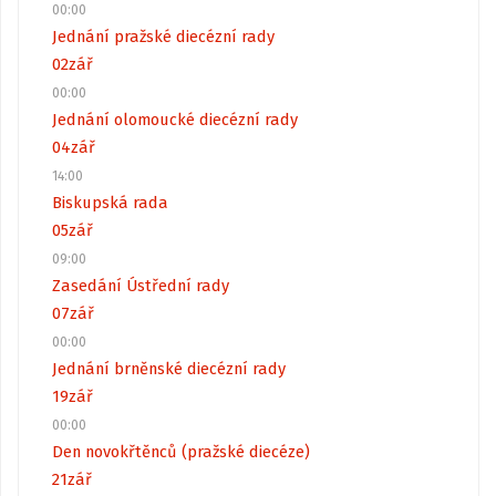
00:00
Jednání pražské diecézní rady
02
zář
00:00
Jednání olomoucké diecézní rady
04
zář
14:00
Biskupská rada
05
zář
09:00
Zasedání Ústřední rady
07
zář
00:00
Jednání brněnské diecézní rady
19
zář
00:00
Den novokřtěnců (pražské diecéze)
21
zář