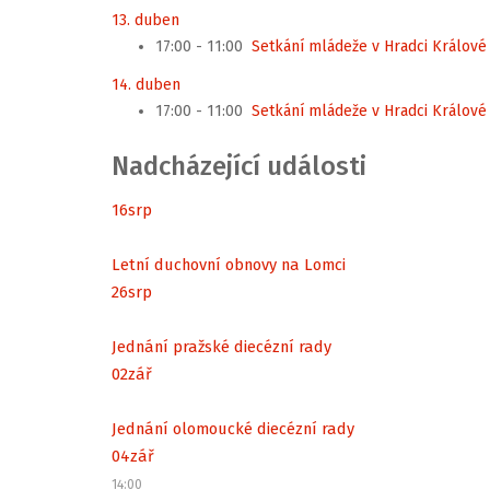
13. duben
17:00 - 11:00
Setkání mládeže v Hradci Králové
14. duben
17:00 - 11:00
Setkání mládeže v Hradci Králové
Nadcházející události
16
srp
Letní duchovní obnovy na Lomci
26
srp
Jednání pražské diecézní rady
02
zář
Jednání olomoucké diecézní rady
04
zář
14:00