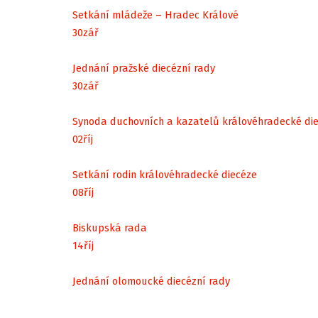
Setkání mládeže – Hradec Králové
30
zář
Jednání pražské diecézní rady
30
zář
Synoda duchovních a kazatelů královéhradecké di
02
říj
Setkání rodin královéhradecké diecéze
08
říj
Biskupská rada
14
říj
Jednání olomoucké diecézní rady