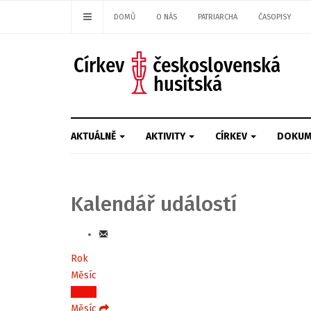
DOMŮ
O NÁS
PATRIARCHA
ČASOPISY
AKTUÁLNĚ
AKTIVITY
CÍRKEV
DOKUM
Kalendář událostí
Rok
Měsíc
Týden
Měsíc