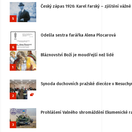
Český zápas 1926: Karel Farský – zjištění vážn
5
Odešla sestra farářka Alena Plocarová
6
Bláznovství Boží je moudřejší než lidé
1
Synoda duchovních pražské diecéze v Nesuchy
2
Prohlášení Valného shromáždění Ekumenické rady
3