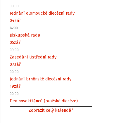
00:00
Jednání olomoucké diecézní rady
04
zář
14:00
Biskupská rada
05
zář
09:00
Zasedání Ústřední rady
07
zář
00:00
Jednání brněnské diecézní rady
19
zář
00:00
Den novokřtěnců (pražské diecéze)
Zobrazit celý kalendář