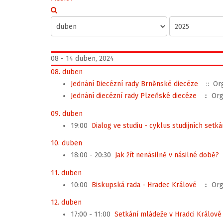
08 - 14 duben, 2024
08. duben
Jednání Diecézní rady Brněnské diecéze
:: Org
Jednání diecézní rady Plzeňské diecéze
:: Org
09. duben
19:00
Dialog ve studiu - cyklus studijních setk
10. duben
18:00 - 20:30
Jak žít nenásilně v násilné době?
11. duben
10:00
Biskupská rada - Hradec Králové
:: Org
12. duben
17:00 - 11:00
Setkání mládeže v Hradci Králové