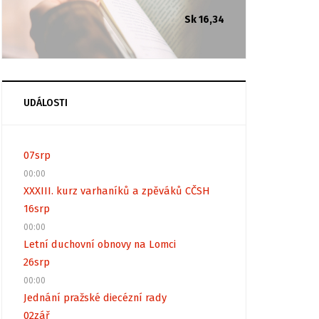
Sk 16,34
UDÁLOSTI
07
srp
00:00
XXXIII. kurz varhaníků a zpěváků CČSH
16
srp
00:00
Letní duchovní obnovy na Lomci
26
srp
00:00
Jednání pražské diecézní rady
02
zář