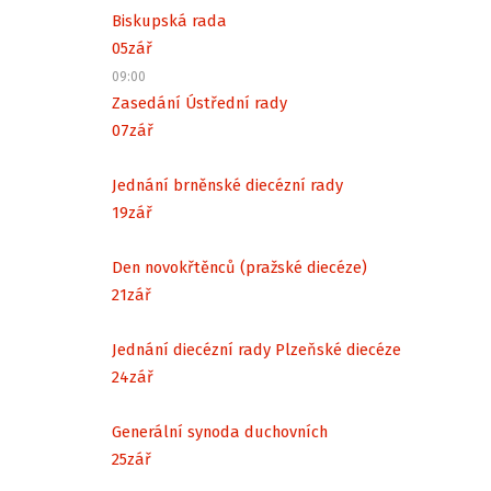
Biskupská rada
05
zář
09:00
Zasedání Ústřední rady
07
zář
Jednání brněnské diecézní rady
19
zář
Den novokřtěnců (pražské diecéze)
21
zář
Jednání diecézní rady Plzeňské diecéze
24
zář
Generální synoda duchovních
25
zář