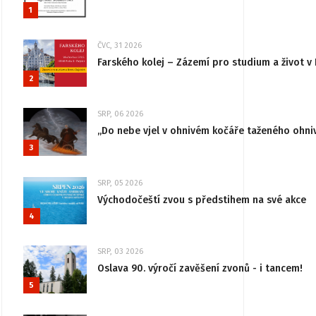
1
ČVC, 31 2026
Farského kolej – Zázemí pro studium a život v 
2
SRP, 06 2026
„Do nebe vjel v ohnivém kočáře taženého ohni
3
SRP, 05 2026
Východočeští zvou s předstihem na své akce
4
SRP, 03 2026
Oslava 90. výročí zavěšení zvonů - i tancem!
5