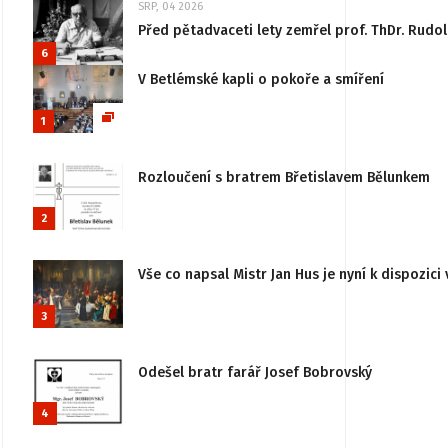
SRP, 04 2026
Před pětadvaceti lety zemřel prof. ThDr. Rudo
6
V Betlémské kapli o pokoře a smíření
1
Rozloučení s bratrem Břetislavem Bělunkem
2
Vše co napsal Mistr Jan Hus je nyní k dispozici 
3
Odešel bratr farář Josef Bobrovský
4