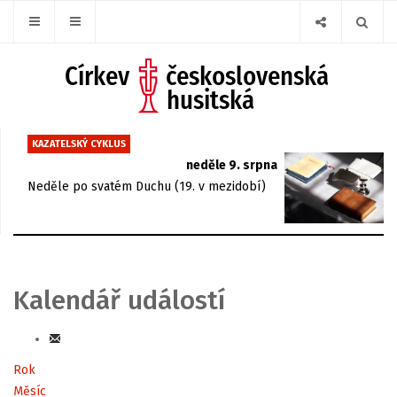
KAZATELSKÝ CYKLUS
neděle 9. srpna
Neděle po svatém Duchu (19. v mezidobí)
Kalendář událostí
Rok
Měsíc