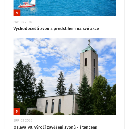
4
SRP, 05 2026
Východočeští zvou s předstihem na své akce
5
SRP, 03 2026
Oslava 90. výročí zavěšení zvonů - i tancem!