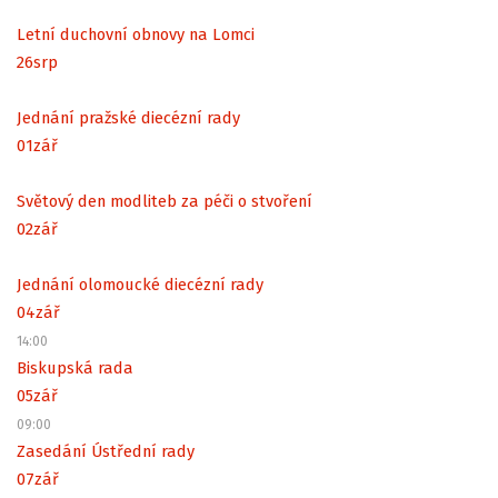
Letní duchovní obnovy na Lomci
26
srp
Jednání pražské diecézní rady
01
zář
Světový den modliteb za péči o stvoření
02
zář
Jednání olomoucké diecézní rady
04
zář
14:00
Biskupská rada
05
zář
09:00
Zasedání Ústřední rady
07
zář