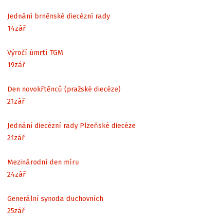
Jednání brněnské diecézní rady
14
zář
Výročí úmrtí TGM
19
zář
Den novokřtěnců (pražské diecéze)
21
zář
Jednání diecézní rady Plzeňské diecéze
21
zář
Mezinárodní den míru
24
zář
Generální synoda duchovních
25
zář