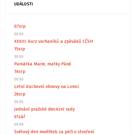
UDÁLOSTI
07
srp
00:00
XXXIII. kurz varhaníků a zpěváků CČSH
15
srp
00:00
Památka Marie, matky Páně
16
srp
00:00
Letní duchovní obnovy na Lomci
26
srp
00:00
Jednání pražské diecézní rady
01
zář
00:00
Světový den modliteb za péči o stvoření