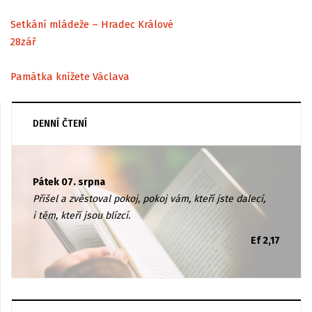
Setkání mládeže – Hradec Králové
28
zář
Památka knížete Václava
DENNÍ ČTENÍ
Pátek 07. srpna
Přišel a zvěstoval pokoj, pokoj vám, kteří jste dalecí,
i těm, kteří jsou blízcí.
Ef 2,17