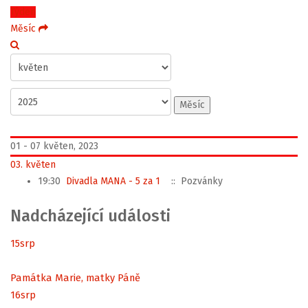
Týden
Měsíc
Měsíc
01 - 07 květen, 2023
03. květen
19:30
Divadla MANA - 5 za 1
:: Pozvánky
Nadcházející události
15
srp
Památka Marie, matky Páně
16
srp