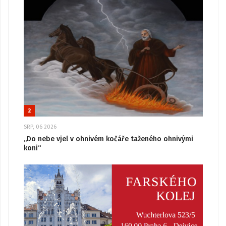
2
SRP, 06 2026
„Do nebe vjel v ohnivém kočáře taženého ohnivými
koni“