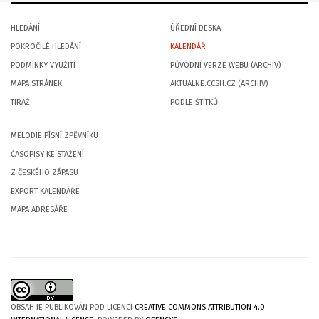
HLEDÁNÍ
ÚŘEDNÍ DESKA
POKROČILÉ HLEDÁNÍ
KALENDÁŘ
PODMÍNKY VYUŽITÍ
PŮVODNÍ VERZE WEBU (ARCHIV)
MAPA STRÁNEK
AKTUALNE.CCSH.CZ (ARCHIV)
TIRÁŽ
PODLE ŠTÍTKŮ
MELODIE PÍSNÍ ZPĚVNÍKU
ČASOPISY KE STAŽENÍ
Z ČESKÉHO ZÁPASU
EXPORT KALENDÁŘE
MAPA ADRESÁŘE
OBSAH JE PUBLIKOVÁN POD LICENCÍ
CREATIVE COMMONS ATTRIBUTION 4.0