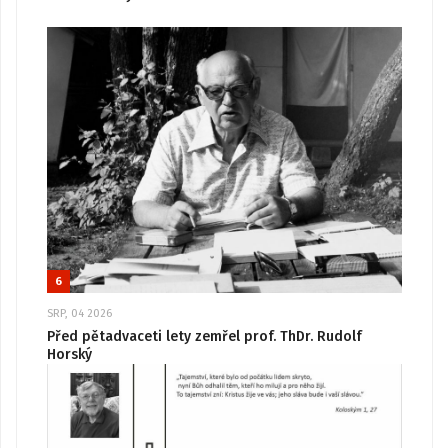
6
SRP, 04 2026
Před pětadvaceti lety zemřel prof. ThDr. Rudolf
Horský