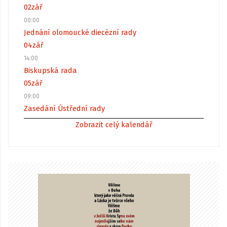
02
zář
00:00
Jednání olomoucké diecézní rady
04
zář
14:00
Biskupská rada
05
zář
09:00
Zasedání Ústřední rady
Zobrazit celý kalendář