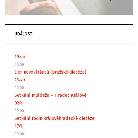
UDÁLOSTI
19
zář
00:00
Den novokřtěnců (pražské diecéze)
25
zář
00:00
Setkání mládeže – Hradec Králové
02
říj
00:00
Setkání rodin královéhradecké diecéze
17
říj
00:00