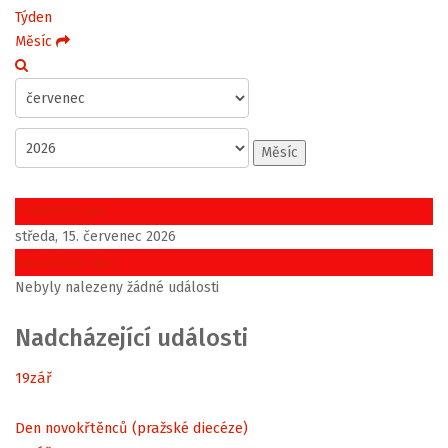
Týden
Měsíc
Měsíc
Předchozí den
středa, 15. červenec 2026
Následující den
Nebyly nalezeny žádné události
Nadcházející události
19
zář
Den novokřtěnců (pražské diecéze)