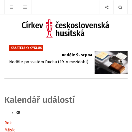
KAZATELSKÝ CYKLUS
neděle 9. srpna
Neděle po svatém Duchu (19. v mezidobí)
Kalendář událostí
Rok
Měsíc