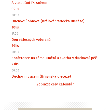
2. zasedání IX. sněmu
09
lis
00:00
Duchovní obnova (Královéhradecká diecéze)
10
lis
17:00
Den válečných veteránů
19
lis
00:00
Konference na téma umění a tvorba v duchovní péči
23
lis
00:00
Duchovní cvičení (Brněnská diecéze)
Zobrazit celý kalendář