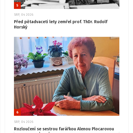
5
SRP, 04 2026
Před pětadvaceti lety zemřel prof. ThDr. Rudolf
Horský
6
SRP, 04 2026
Rozloučení se sestrou farářkou Alenou Plocarovou