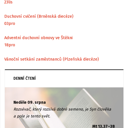
23
lis
Duchovní cvičení (Brněnská diecéze)
03
pro
Adventní duchovní obnovy ve Štěkni
18
pro
Vánoční setkání zaměstnanců (Plzeňská diecéze)
DENNÍ ČTENÍ
Neděle 09. srpna
Rozsévač, který rozsívá dobré semeno, je Syn člověka
a pole je tento svět.
Mt 13,37–38