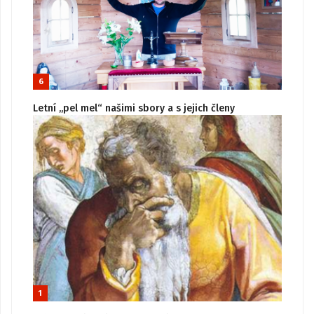
6
Letní „pel mel“ našimi sbory a s jejich členy
1