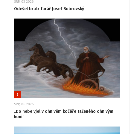
SRP, 03 2026
Odešel bratr farář Josef Bobrovský
2
SRP, 06 2026
„Do nebe vjel v ohnivém kočáře taženého ohnivými
koni“