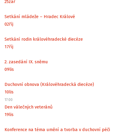
25
zář
Setkání mládeže – Hradec Králové
02
říj
Setkání rodin královéhradecké diecéze
17
říj
2. zasedání IX. sněmu
09
lis
Duchovní obnova (Královéhradecká diecéze)
10
lis
17:00
Den válečných veteránů
19
lis
Konference na téma umění a tvorba v duchovní péči