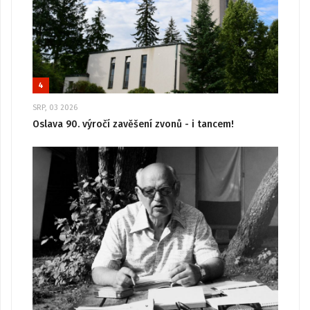
4
SRP, 03 2026
Oslava 90. výročí zavěšení zvonů - i tancem!