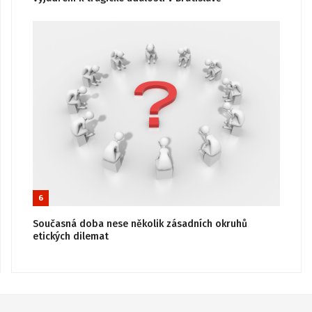
6
Současná doba nese několik zásadních okruhů
etických dilemat