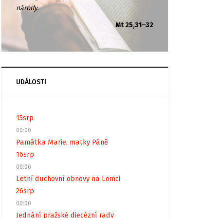
národy.
Mt 25,31–32
UDÁLOSTI
15
srp
00:00
Památka Marie, matky Páně
16
srp
00:00
Letní duchovní obnovy na Lomci
26
srp
00:00
Jednání pražské diecézní rady