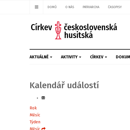
DOMŮ
O NÁS
PATRIARCHA
ČASOPISY
AKTUÁLNĚ
AKTIVITY
CÍRKEV
DOKUM
Kalendář událostí
Rok
Měsíc
Týden
Měsíc