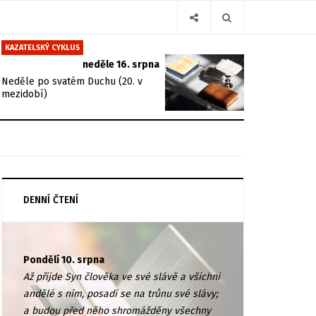
KAZATELSKÝ CYKLUS
neděle 16. srpna
Neděle po svatém Duchu (20. v
mezidobí)
DENNÍ ČTENÍ
Pondělí 10. srpna
Až přijde Syn člověka ve své slávě a všichni
andělé s ním, posadí se na trůnu své slávy;
a budou před něho shromážděny všechny