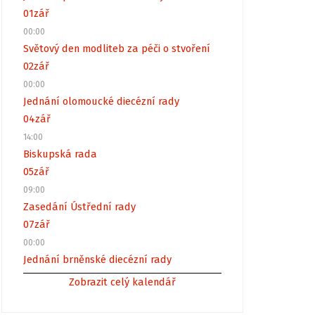
01
zář
00:00
Světový den modliteb za péči o stvoření
02
zář
00:00
Jednání olomoucké diecézní rady
04
zář
14:00
Biskupská rada
05
zář
09:00
Zasedání Ústřední rady
07
zář
00:00
Jednání brněnské diecézní rady
Zobrazit celý kalendář