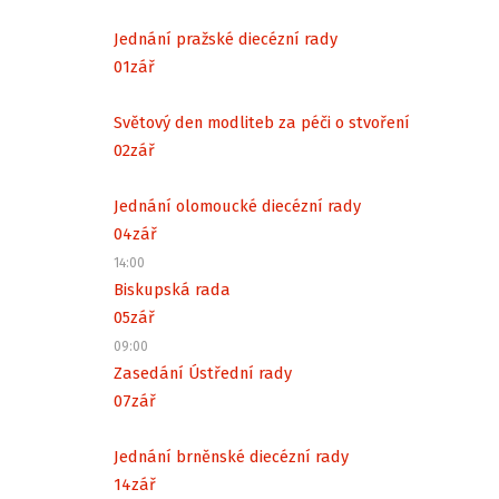
Jednání pražské diecézní rady
01
zář
Světový den modliteb za péči o stvoření
02
zář
Jednání olomoucké diecézní rady
04
zář
14:00
Biskupská rada
05
zář
09:00
Zasedání Ústřední rady
07
zář
Jednání brněnské diecézní rady
14
zář