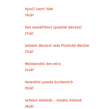
Výročí úmrtí TGM
19
zář
Den novokřtěnců (pražské diecéze)
21
zář
Jednání diecézní rady Plzeňské diecéze
21
zář
Mezinárodní den míru
24
zář
Generální synoda duchovních
25
zář
Setkání mládeže – Hradec Králové
28
zář