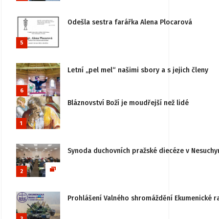
Odešla sestra farářka Alena Plocarová
5
Letní „pel mel“ našimi sbory a s jejich členy
6
Bláznovství Boží je moudřejší než lidé
1
Synoda duchovních pražské diecéze v Nesuchy
2
Prohlášení Valného shromáždění Ekumenické rady
3