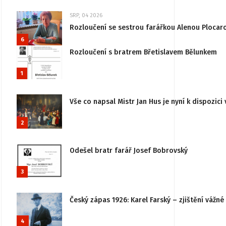
SRP, 04 2026
Rozloučení se sestrou farářkou Alenou Plocar
6
Rozloučení s bratrem Břetislavem Bělunkem
1
Vše co napsal Mistr Jan Hus je nyní k dispozici 
2
Odešel bratr farář Josef Bobrovský
3
Český zápas 1926: Karel Farský – zjištění vážn
4