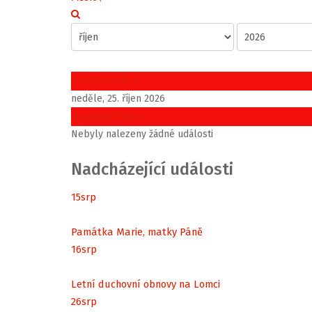
Předchozí den
neděle, 25. říjen 2026
Následující den
Nebyly nalezeny žádné události
Nadcházející události
15
srp
Památka Marie, matky Páně
16
srp
Letní duchovní obnovy na Lomci
26
srp