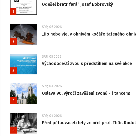
Odešel bratr farář Josef Bobrovský
1
SRP, 06 2026
„Do nebe vjel v ohnivém kočáře taženého ohni
2
SRP, 05 2026
Východočeští zvou s předstihem na své akce
3
SRP, 03 2026
Oslava 90. výročí zavěšení zvonů - i tancem!
4
SRP, 04 2026
Před pětadvaceti lety zemřel prof. ThDr. Rudo
5