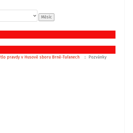
Měsíc
ětlo pravdy v Husově sboru Brně-Tuřanech
:: Pozvánky