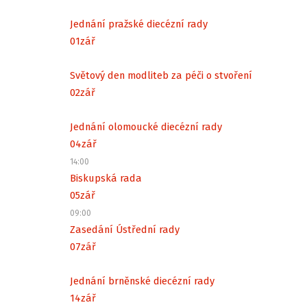
Jednání pražské diecézní rady
01
zář
Světový den modliteb za péči o stvoření
02
zář
Jednání olomoucké diecézní rady
04
zář
14:00
Biskupská rada
05
zář
09:00
Zasedání Ústřední rady
07
zář
Jednání brněnské diecézní rady
14
zář