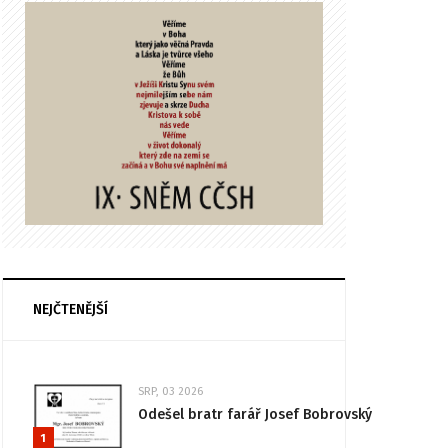
NEJČTENĚJŠÍ
SRP, 03 2026
Odešel bratr farář Josef Bobrovský
1