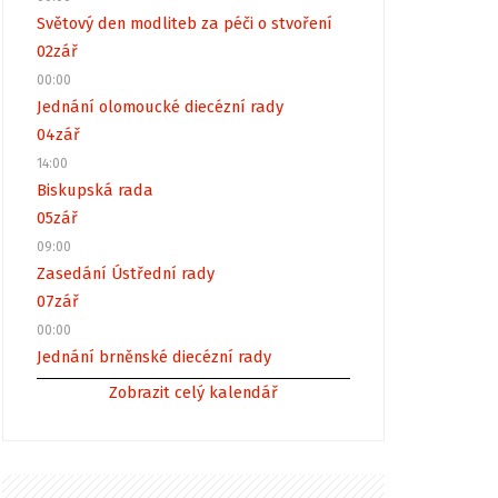
Světový den modliteb za péči o stvoření
02
zář
00:00
Jednání olomoucké diecézní rady
04
zář
14:00
Biskupská rada
05
zář
09:00
Zasedání Ústřední rady
07
zář
00:00
Jednání brněnské diecézní rady
Zobrazit celý kalendář