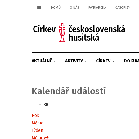
DOMŮ
O NÁS
PATRIARCHA
ČASOPISY
AKTUÁLNĚ
AKTIVITY
CÍRKEV
DOKUM
Kalendář událostí
Rok
Měsíc
Týden
Měsíc