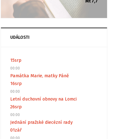
Mt 7,7
UDÁLOSTI
15
srp
00:00
Památka Marie, matky Páně
16
srp
00:00
Letní duchovní obnovy na Lomci
26
srp
00:00
Jednání pražské diecézní rady
01
zář
00:00