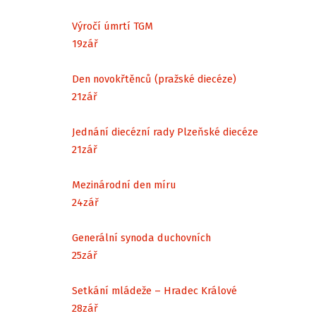
Výročí úmrtí TGM
19
zář
Den novokřtěnců (pražské diecéze)
21
zář
Jednání diecézní rady Plzeňské diecéze
21
zář
Mezinárodní den míru
24
zář
Generální synoda duchovních
25
zář
Setkání mládeže – Hradec Králové
28
zář