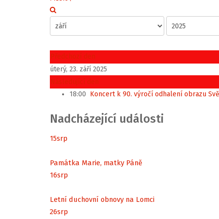
Předchozí den
úterý, 23. září 2025
Následující den
18:00
Koncert k 90. výročí odhalení obrazu Sv
Nadcházející události
15
srp
Památka Marie, matky Páně
16
srp
Letní duchovní obnovy na Lomci
26
srp