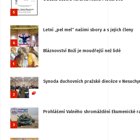
5
Letní „pel mel“ našimi sbory a s jejich členy
6
Bláznovství Boží je moudřejší než lidé
1
Synoda duchovních pražské diecéze v Nesuchy
2
Prohlášení Valného shromáždění Ekumenické rady
3