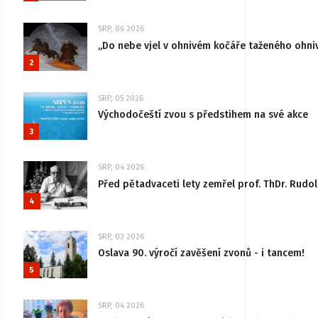
SRP, 06 2026
„Do nebe vjel v ohnivém kočáře taženého ohni
2
SRP, 05 2026
Východočeští zvou s předstihem na své akce
3
SRP, 04 2026
Před pětadvaceti lety zemřel prof. ThDr. Rudo
4
SRP, 03 2026
Oslava 90. výročí zavěšení zvonů - i tancem!
5
SRP, 04 2026