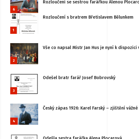
Rozloučení se sestrou farářkou Alenou Plocar
6
Rozloučení s bratrem Břetislavem Bělunkem
1
Vše co napsal Mistr Jan Hus je nyní k dispozici 
2
Odešel bratr farář Josef Bobrovský
3
Český zápas 1926: Karel Farský – zjištění vážn
4
Odešla sestra farářka Alena Plocarová