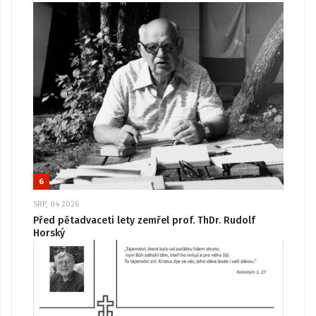
6
SRP, 04 2026
Před pětadvaceti lety zemřel prof. ThDr. Rudolf
Horský