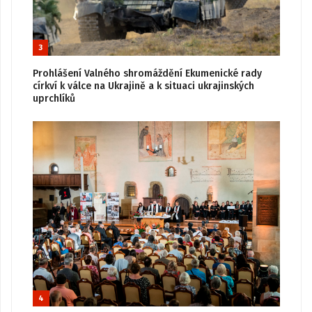
3
Prohlášení Valného shromáždění Ekumenické rady
církví k válce na Ukrajině a k situaci ukrajinských
uprchlíků
4