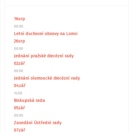
16
srp
00:00
Letní duchovní obnovy na Lomci
26
srp
00:00
Jednání pražské diecézní rady
02
zář
00:00
Jednání olomoucké diecézní rady
04
zář
14:00
Biskupská rada
05
zář
09:00
Zasedání Ústřední rady
07
zář