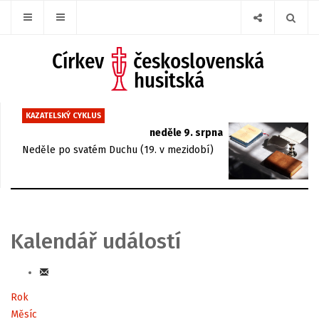
KAZATELSKÝ CYKLUS
neděle 9. srpna
Neděle po svatém Duchu (19. v mezidobí)
Kalendář událostí
Rok
Měsíc