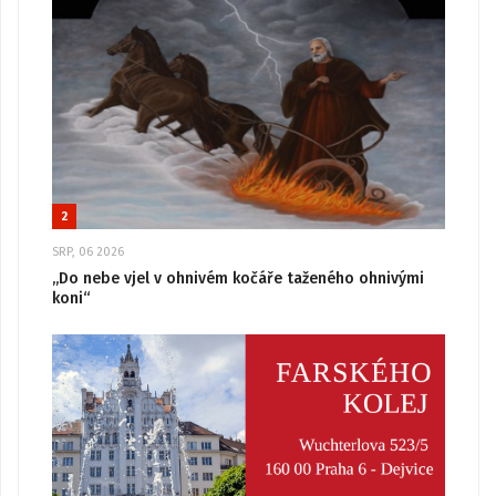
2
SRP, 06 2026
„Do nebe vjel v ohnivém kočáře taženého ohnivými
koni“