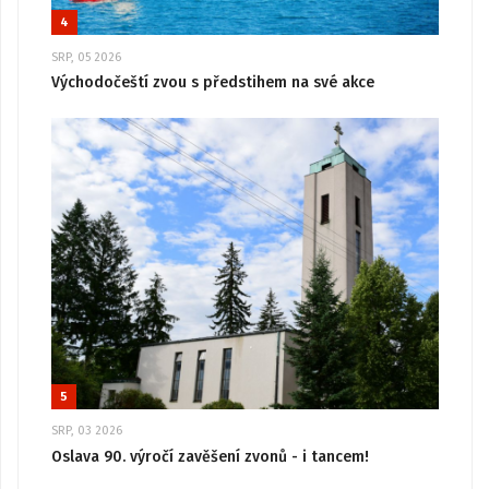
4
SRP, 05 2026
Východočeští zvou s předstihem na své akce
5
SRP, 03 2026
Oslava 90. výročí zavěšení zvonů - i tancem!