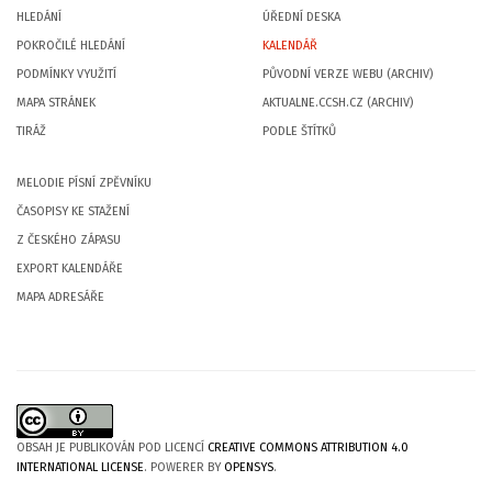
HLEDÁNÍ
ÚŘEDNÍ DESKA
POKROČILÉ HLEDÁNÍ
KALENDÁŘ
PODMÍNKY VYUŽITÍ
PŮVODNÍ VERZE WEBU (ARCHIV)
MAPA STRÁNEK
AKTUALNE.CCSH.CZ (ARCHIV)
TIRÁŽ
PODLE ŠTÍTKŮ
MELODIE PÍSNÍ ZPĚVNÍKU
ČASOPISY KE STAŽENÍ
Z ČESKÉHO ZÁPASU
EXPORT KALENDÁŘE
MAPA ADRESÁŘE
OBSAH JE PUBLIKOVÁN POD LICENCÍ
CREATIVE COMMONS ATTRIBUTION 4.0
INTERNATIONAL LICENSE
. POWERER BY
OPENSYS
.