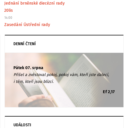
Jednání brněnské diecézní rady
20
lis
14:00
Zasedání Ústřední rady
DENNÍ ČTENÍ
Pátek 07. srpna
Přišel a zvěstoval pokoj, pokoj vám, kteří jste dalecí,
i těm, kteří jsou blízcí.
Ef 2,17
UDÁLOSTI