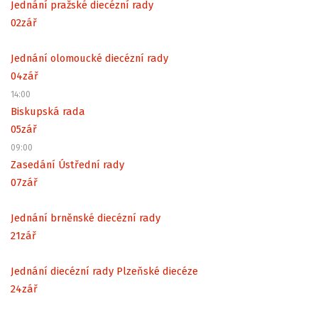
Jednání pražské diecézní rady
02
zář
Jednání olomoucké diecézní rady
04
zář
14:00
Biskupská rada
05
zář
09:00
Zasedání Ústřední rady
07
zář
Jednání brněnské diecézní rady
21
zář
Jednání diecézní rady Plzeňské diecéze
24
zář