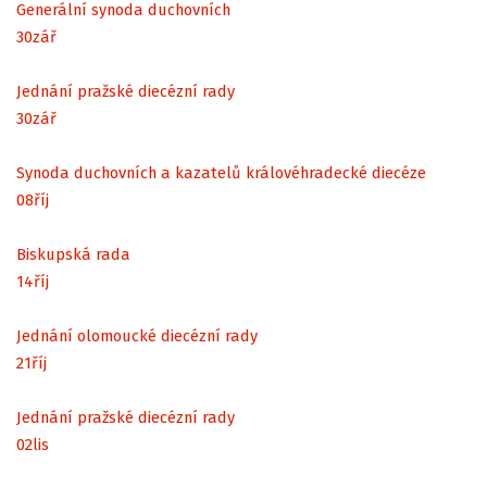
Generální synoda duchovních
30
zář
Jednání pražské diecézní rady
30
zář
Synoda duchovních a kazatelů královéhradecké diecéze
08
říj
Biskupská rada
14
říj
Jednání olomoucké diecézní rady
21
říj
Jednání pražské diecézní rady
02
lis