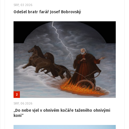
SRP, 03 2026
Odešel bratr farář Josef Bobrovský
2
SRP, 06 2026
„Do nebe vjel v ohnivém kočáře taženého ohnivými
koni“