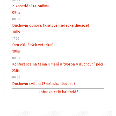
2. zasedání IX. sněmu
09
lis
00:00
Duchovní obnova (Královéhradecká diecéze)
10
lis
17:00
Den válečných veteránů
19
lis
00:00
Konference na téma umění a tvorba v duchovní péči
23
lis
00:00
Duchovní cvičení (Brněnská diecéze)
Zobrazit celý kalendář