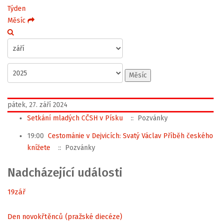
Týden
Měsíc
Měsíc
pátek, 27. září 2024
Setkání mladých CČSH v Písku
:: Pozvánky
19:00
Cestománie v Dejvicích: Svatý Václav Příběh českého
knížete
:: Pozvánky
Nadcházející události
19
zář
Den novokřtěnců (pražské diecéze)