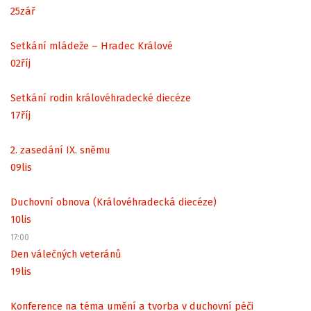
25
zář
Setkání mládeže – Hradec Králové
02
říj
Setkání rodin královéhradecké diecéze
17
říj
2. zasedání IX. sněmu
09
lis
Duchovní obnova (Královéhradecká diecéze)
10
lis
17:00
Den válečných veteránů
19
lis
Konference na téma umění a tvorba v duchovní péči