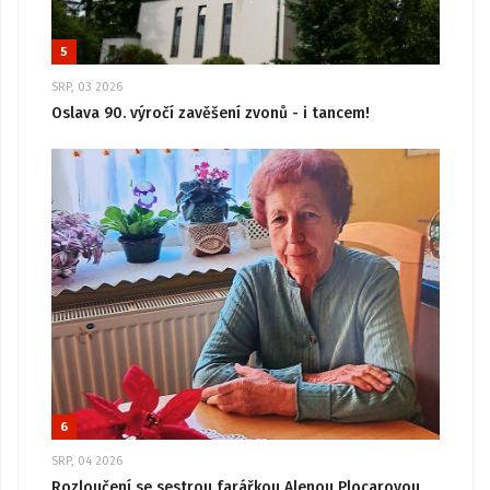
5
SRP, 03 2026
Oslava 90. výročí zavěšení zvonů - i tancem!
6
SRP, 04 2026
Rozloučení se sestrou farářkou Alenou Plocarovou