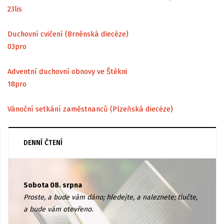
23
lis
Duchovní cvičení (Brněnská diecéze)
03
pro
Adventní duchovní obnovy ve Štěkni
18
pro
Vánoční setkání zaměstnanců (Plzeňská diecéze)
DENNÍ ČTENÍ
Sobota 08. srpna
Proste, a bude vám dáno; hledejte, a naleznete; tlučte,
a bude vám otevřeno.