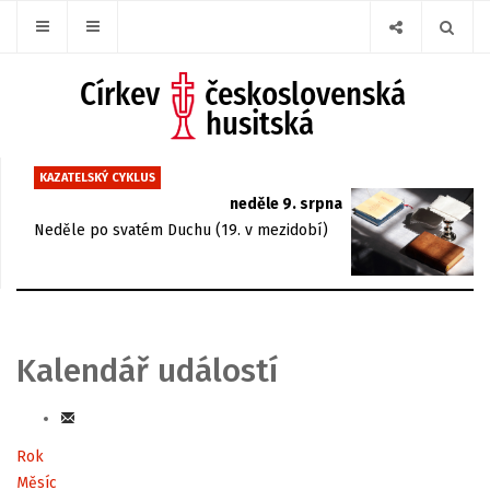
KAZATELSKÝ CYKLUS
neděle 9. srpna
Neděle po svatém Duchu (19. v mezidobí)
Kalendář událostí
Rok
Měsíc