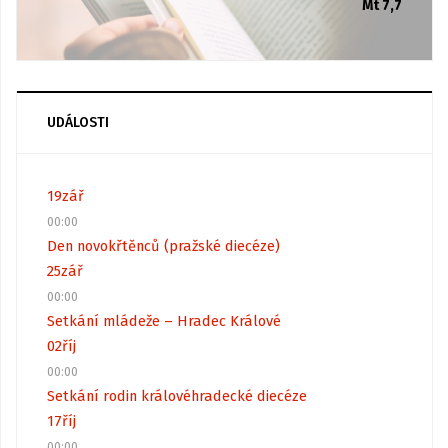
Mt 7,7
UDÁLOSTI
19
zář
00:00
Den novokřtěnců (pražské diecéze)
25
zář
00:00
Setkání mládeže – Hradec Králové
02
říj
00:00
Setkání rodin královéhradecké diecéze
17
říj
00:00