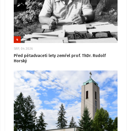
4
SRP, 04 2026
Před pětadvaceti lety zemřel prof. ThDr. Rudolf
Horský