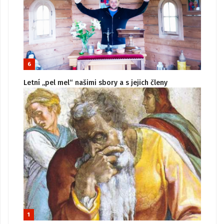
6
Letní „pel mel“ našimi sbory a s jejich členy
1