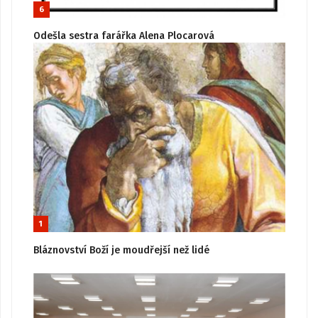
6
Odešla sestra farářka Alena Plocarová
1
Bláznovství Boží je moudřejší než lidé