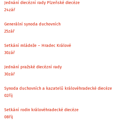
Jednání diecézní rady Plzeňské diecéze
24
zář
Generální synoda duchovních
25
zář
Setkání mládeže – Hradec Králové
30
zář
Jednání pražské diecézní rady
30
zář
Synoda duchovních a kazatelů královéhradecké diecéze
02
říj
Setkání rodin královéhradecké diecéze
08
říj