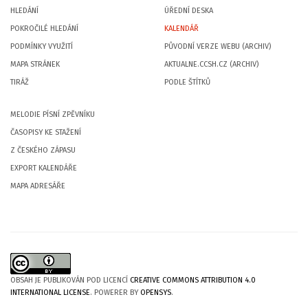
HLEDÁNÍ
ÚŘEDNÍ DESKA
POKROČILÉ HLEDÁNÍ
KALENDÁŘ
PODMÍNKY VYUŽITÍ
PŮVODNÍ VERZE WEBU (ARCHIV)
MAPA STRÁNEK
AKTUALNE.CCSH.CZ (ARCHIV)
TIRÁŽ
PODLE ŠTÍTKŮ
MELODIE PÍSNÍ ZPĚVNÍKU
ČASOPISY KE STAŽENÍ
Z ČESKÉHO ZÁPASU
EXPORT KALENDÁŘE
MAPA ADRESÁŘE
OBSAH JE PUBLIKOVÁN POD LICENCÍ
CREATIVE COMMONS ATTRIBUTION 4.0
INTERNATIONAL LICENSE
. POWERER BY
OPENSYS
.