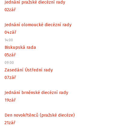
Jednání pražské diecézní rady
02
zář
Jednání olomoucké diecézní rady
04
zář
14:00
Biskupská rada
05
zář
09:00
Zasedání Ústřední rady
07
zář
Jednání brněnské diecézní rady
19
zář
Den novokřtěnců (pražské diecéze)
21
zář