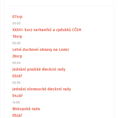
07
srp
00:00
XXXIII. kurz varhaníků a zpěváků CČSH
16
srp
00:00
Letní duchovní obnovy na Lomci
26
srp
00:00
Jednání pražské diecézní rady
02
zář
00:00
Jednání olomoucké diecézní rady
04
zář
14:00
Biskupská rada
05
zář