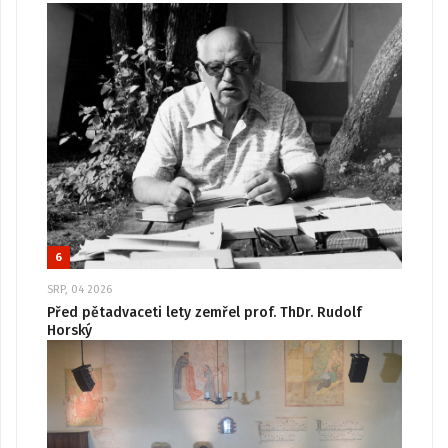
6
SRP, 04 2026
Před pětadvaceti lety zemřel prof. ThDr. Rudolf
Horský