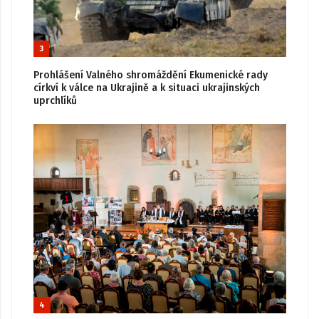
3
Prohlášení Valného shromáždění Ekumenické rady
církví k válce na Ukrajině a k situaci ukrajinských
uprchlíků
4