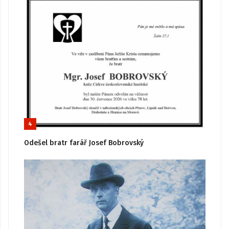
4
Odešel bratr farář Josef Bobrovský