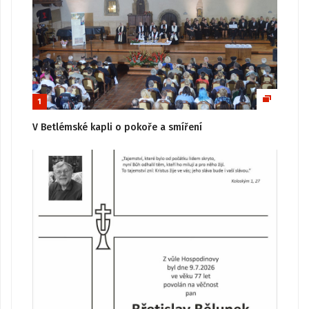
1
V Betlémské kapli o pokoře a smíření