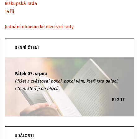
Biskupská rada
14
říj
Jednání olomoucké diecézní rady
DENNÍ ČTENÍ
Pátek 07. srpna
Přišel a zvěstoval pokoj, pokoj vám, kteří jste dalecí,
i těm, kteří jsou blízcí.
Ef 2,17
UDÁLOSTI