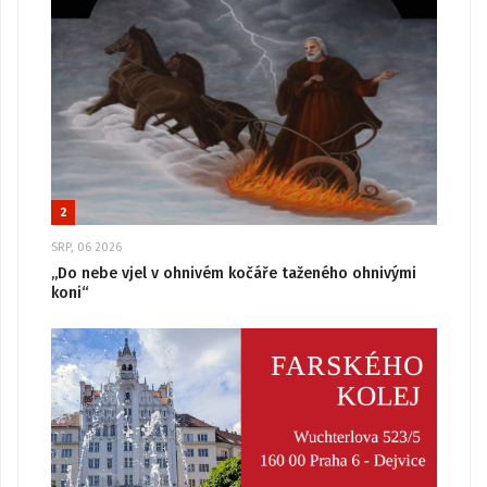
2
SRP, 06 2026
„Do nebe vjel v ohnivém kočáře taženého ohnivými
koni“