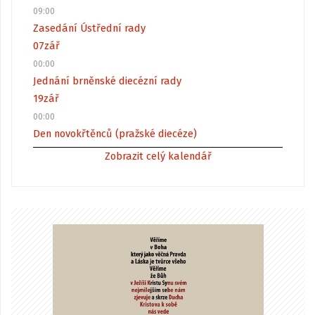
09:00
Zasedání Ústřední rady
07
zář
00:00
Jednání brněnské diecézní rady
19
zář
00:00
Den novokřtěnců (pražské diecéze)
Zobrazit celý kalendář