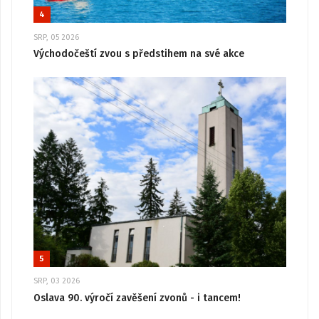
4
SRP, 05 2026
Východočeští zvou s předstihem na své akce
5
SRP, 03 2026
Oslava 90. výročí zavěšení zvonů - i tancem!