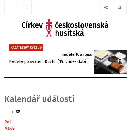
KAZATELSKÝ CYKLUS
neděle 9. srpna
Neděle po svatém Duchu (19. v mezidobí)
Kalendář událostí
Rok
Měsíc