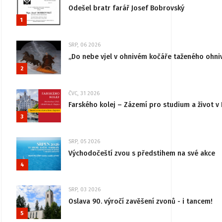
Odešel bratr farář Josef Bobrovský
1
SRP, 06 2026
„Do nebe vjel v ohnivém kočáře taženého ohni
2
ČVC, 31 2026
Farského kolej – Zázemí pro studium a život v 
3
SRP, 05 2026
Východočeští zvou s předstihem na své akce
4
SRP, 03 2026
Oslava 90. výročí zavěšení zvonů - i tancem!
5