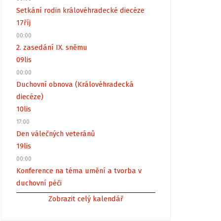
Setkání rodin královéhradecké diecéze
17
říj
00:00
2. zasedání IX. sněmu
09
lis
00:00
Duchovní obnova (Královéhradecká
diecéze)
10
lis
17:00
Den válečných veteránů
19
lis
00:00
Konference na téma umění a tvorba v
duchovní péči
Zobrazit celý kalendář