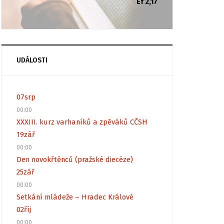
Ef 2,17
UDÁLOSTI
07
srp
00:00
XXXIII. kurz varhaníků a zpěváků CČSH
19
zář
00:00
Den novokřtěnců (pražské diecéze)
25
zář
00:00
Setkání mládeže – Hradec Králové
02
říj
00:00