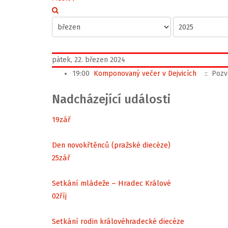
pátek, 22. březen 2024
19:00
Komponovaný večer v Dejvicích
:: Pozv
Nadcházející události
19
zář
Den novokřtěnců (pražské diecéze)
25
zář
Setkání mládeže – Hradec Králové
02
říj
Setkání rodin královéhradecké diecéze