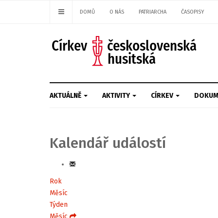
DOMŮ
O NÁS
PATRIARCHA
ČASOPISY
AKTUÁLNĚ
AKTIVITY
CÍRKEV
DOKUM
Kalendář událostí
Rok
Měsíc
Týden
Měsíc