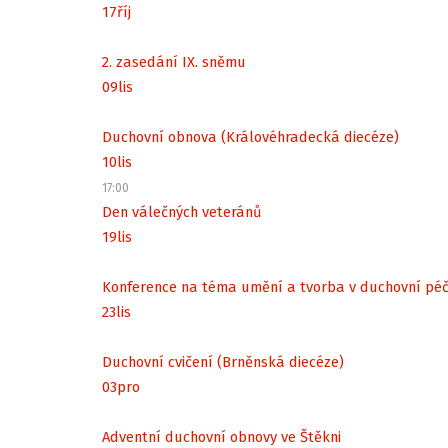
17
říj
2. zasedání IX. sněmu
09
lis
Duchovní obnova (Královéhradecká diecéze)
10
lis
17:00
Den válečných veteránů
19
lis
Konference na téma umění a tvorba v duchovní péč
23
lis
Duchovní cvičení (Brněnská diecéze)
03
pro
Adventní duchovní obnovy ve Štěkni