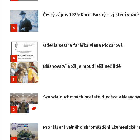
Český zápas 1926: Karel Farský – zjištění vážn
5
Odešla sestra farářka Alena Plocarová
6
Bláznovství Boží je moudřejší než lidé
1
Synoda duchovních pražské diecéze v Nesuchy
2
Prohlášení Valného shromáždění Ekumenické rady