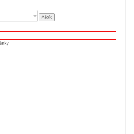
Měsíc
ánky