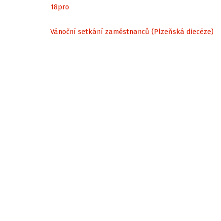
18
pro
Vánoční setkání zaměstnanců (Plzeňská diecéze)