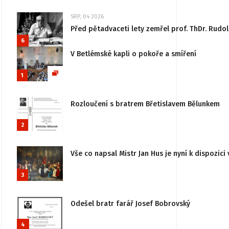
SRP, 04 2026
Před pětadvaceti lety zemřel prof. ThDr. Rudo
6
V Betlémské kapli o pokoře a smíření
1
Rozloučení s bratrem Břetislavem Bělunkem
2
Vše co napsal Mistr Jan Hus je nyní k dispozici 
3
Odešel bratr farář Josef Bobrovský
4