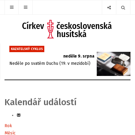
KAZATELSKÝ CYKLUS
neděle 9. srpna
Neděle po svatém Duchu (19. v mezidobí)
Kalendář událostí
Rok
Měsíc