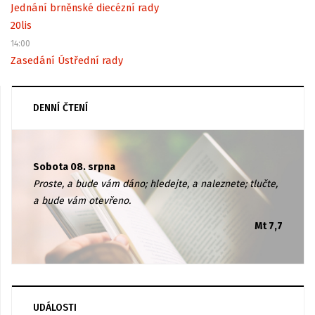
Jednání brněnské diecézní rady
20
lis
14:00
Zasedání Ústřední rady
DENNÍ ČTENÍ
Sobota 08. srpna
Proste, a bude vám dáno; hledejte, a naleznete; tlučte,
a bude vám otevřeno.
Mt 7,7
UDÁLOSTI