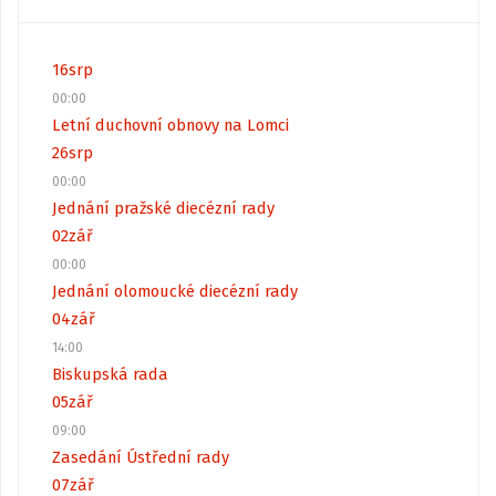
16
srp
00:00
Letní duchovní obnovy na Lomci
26
srp
00:00
Jednání pražské diecézní rady
02
zář
00:00
Jednání olomoucké diecézní rady
04
zář
14:00
Biskupská rada
05
zář
09:00
Zasedání Ústřední rady
07
zář