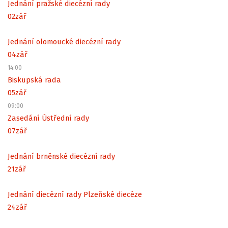
Jednání pražské diecézní rady
02
zář
Jednání olomoucké diecézní rady
04
zář
14:00
Biskupská rada
05
zář
09:00
Zasedání Ústřední rady
07
zář
Jednání brněnské diecézní rady
21
zář
Jednání diecézní rady Plzeňské diecéze
24
zář