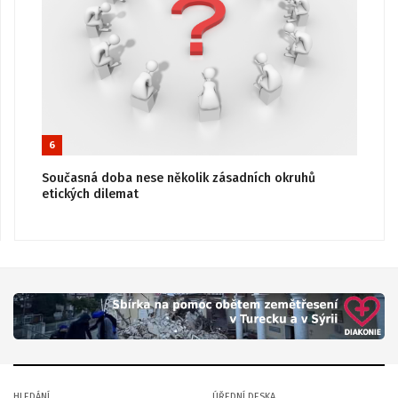
6
Současná doba nese několik zásadních okruhů
etických dilemat
HLEDÁNÍ
ÚŘEDNÍ DESKA