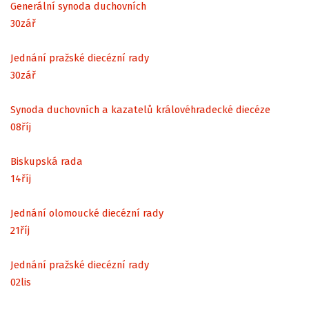
Generální synoda duchovních
30
zář
Jednání pražské diecézní rady
30
zář
Synoda duchovních a kazatelů královéhradecké diecéze
08
říj
Biskupská rada
14
říj
Jednání olomoucké diecézní rady
21
říj
Jednání pražské diecézní rady
02
lis