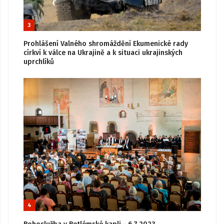
3
Prohlášení Valného shromáždění Ekumenické rady
církví k válce na Ukrajině a k situaci ukrajinských
uprchlíků
4