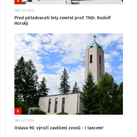
4
SRP, 04 2026
Před pětadvaceti lety zemřel prof. ThDr. Rudolf
Horský
5
SRP, 03 2026
Oslava 90. výročí zavěšení zvonů - i tancem!