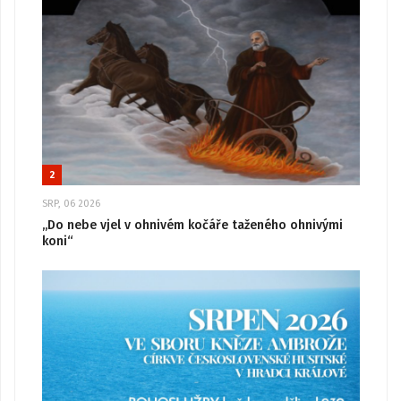
2
SRP, 06 2026
„Do nebe vjel v ohnivém kočáře taženého ohnivými
koni“