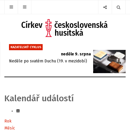
KAZATELSKÝ CYKLUS
neděle 9. srpna
Neděle po svatém Duchu (19. v mezidobí)
Kalendář událostí
Rok
Měsíc