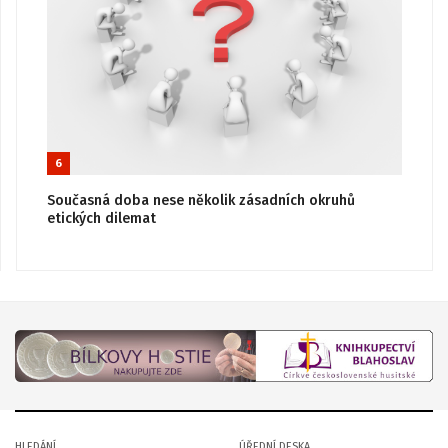
6
Současná doba nese několik zásadních okruhů
etických dilemat
HLEDÁNÍ
ÚŘEDNÍ DESKA