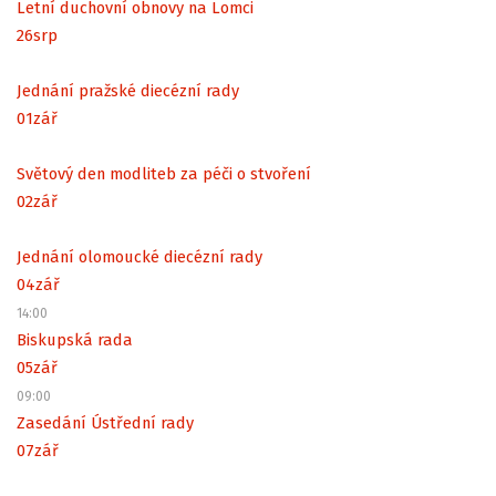
Letní duchovní obnovy na Lomci
26
srp
Jednání pražské diecézní rady
01
zář
Světový den modliteb za péči o stvoření
02
zář
Jednání olomoucké diecézní rady
04
zář
14:00
Biskupská rada
05
zář
09:00
Zasedání Ústřední rady
07
zář