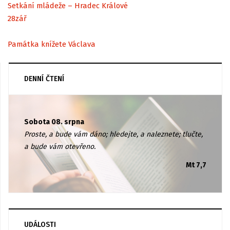
Setkání mládeže – Hradec Králové
28
zář
Památka knížete Václava
DENNÍ ČTENÍ
Sobota 08. srpna
Proste, a bude vám dáno; hledejte, a naleznete; tlučte,
a bude vám otevřeno.
Mt 7,7
UDÁLOSTI