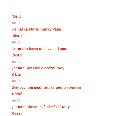
15
srp
00:00
Památka Marie, matky Páně
16
srp
00:00
Letní duchovní obnovy na Lomci
26
srp
00:00
Jednání pražské diecézní rady
01
zář
00:00
Světový den modliteb za péči o stvoření
02
zář
00:00
Jednání olomoucké diecézní rady
04
zář