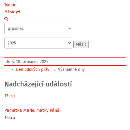
Týden
Měsíc
Měsíc
úterý, 10. prosinec 2024
Den lidských práv
:: Významné dny
Nadcházející události
15
srp
Památka Marie, matky Páně
16
srp