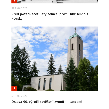
4
SRP, 04 2026
Před pětadvaceti lety zemřel prof. ThDr. Rudolf
Horský
5
SRP, 03 2026
Oslava 90. výročí zavěšení zvonů - i tancem!