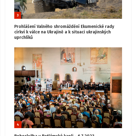
3
Prohlášení Valného shromáždění Ekumenické rady
církví k válce na Ukrajině a k situaci ukrajinských
uprchlíků
4