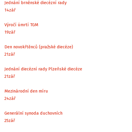
Jednání brněnské diecézní rady
14
zář
Výročí úmrtí TGM
19
zář
Den novokřtěnců (pražské diecéze)
21
zář
Jednání diecézní rady Plzeňské diecéze
21
zář
Mezinárodní den míru
24
zář
Generální synoda duchovních
25
zář