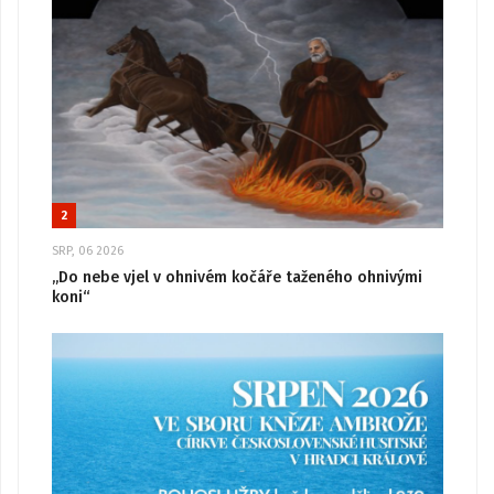
2
SRP, 06 2026
„Do nebe vjel v ohnivém kočáře taženého ohnivými
koni“