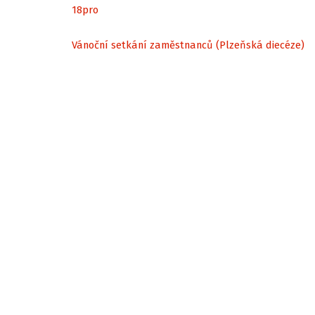
18
pro
Vánoční setkání zaměstnanců (Plzeňská diecéze)