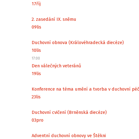
17
říj
2. zasedání IX. sněmu
09
lis
Duchovní obnova (Královéhradecká diecéze)
10
lis
17:00
Den válečných veteránů
19
lis
Konference na téma umění a tvorba v duchovní péč
23
lis
Duchovní cvičení (Brněnská diecéze)
03
pro
Adventní duchovní obnovy ve Štěkni