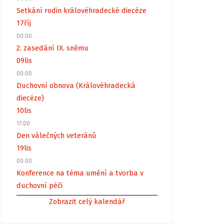
Setkání rodin královéhradecké diecéze
17
říj
00:00
2. zasedání IX. sněmu
09
lis
00:00
Duchovní obnova (Královéhradecká
diecéze)
10
lis
17:00
Den válečných veteránů
19
lis
00:00
Konference na téma umění a tvorba v
duchovní péči
Zobrazit celý kalendář