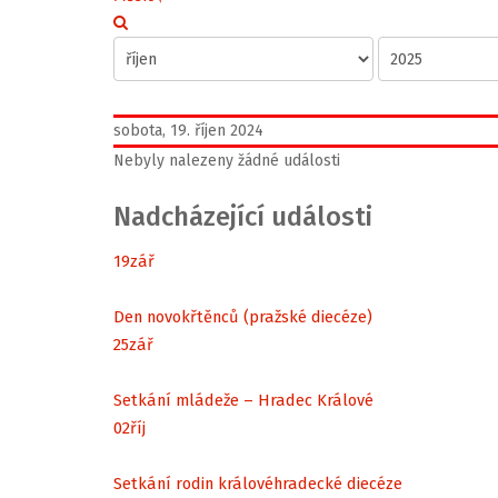
sobota, 19. říjen 2024
Nebyly nalezeny žádné události
Nadcházející události
19
zář
Den novokřtěnců (pražské diecéze)
25
zář
Setkání mládeže – Hradec Králové
02
říj
Setkání rodin královéhradecké diecéze