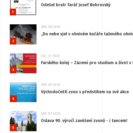
Odešel bratr farář Josef Bobrovský
1
SRP, 06 2026
„Do nebe vjel v ohnivém kočáře taženého ohni
2
ČVC, 31 2026
Farského kolej – Zázemí pro studium a život v 
3
SRP, 05 2026
Východočeští zvou s předstihem na své akce
4
SRP, 03 2026
Oslava 90. výročí zavěšení zvonů - i tancem!
5