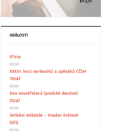
Ef 2,17
UDÁLOSTI
07
srp
00:00
XXXIII. kurz varhaníků a zpěváků CČSH
19
zář
00:00
Den novokřtěnců (pražské diecéze)
25
zář
00:00
Setkání mládeže – Hradec Králové
02
říj
00:00