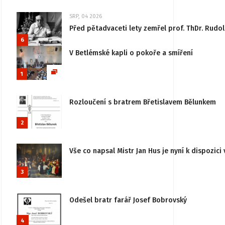
SRP, 04 2026
Před pětadvaceti lety zemřel prof. ThDr. Rudo
6
V Betlémské kapli o pokoře a smíření
1
Rozloučení s bratrem Břetislavem Bělunkem
2
Vše co napsal Mistr Jan Hus je nyní k dispozici 
3
Odešel bratr farář Josef Bobrovský
4