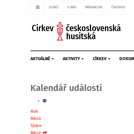
DOMŮ
O NÁS
PATRIARCHA
ČASOPISY
AKTUÁLNĚ
AKTIVITY
CÍRKEV
DOKUM
Kalendář událostí
Rok
Měsíc
Týden
Měsíc