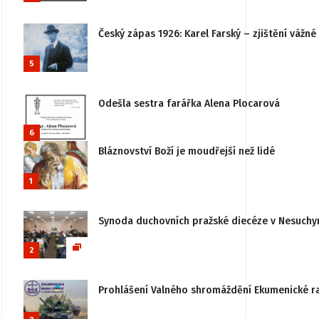
Český zápas 1926: Karel Farský – zjištění vážn
5
Odešla sestra farářka Alena Plocarová
6
Bláznovství Boží je moudřejší než lidé
1
Synoda duchovních pražské diecéze v Nesuchy
2
Prohlášení Valného shromáždění Ekumenické rady