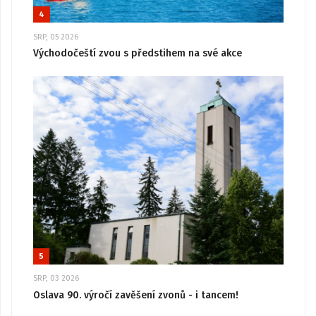
4
SRP, 05 2026
Východočeští zvou s předstihem na své akce
5
SRP, 03 2026
Oslava 90. výročí zavěšení zvonů - i tancem!