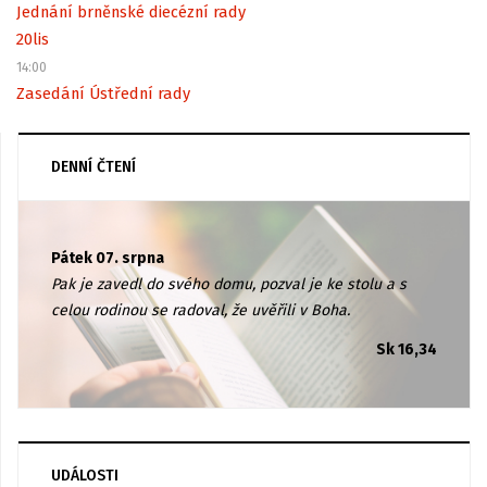
Jednání brněnské diecézní rady
20
lis
14:00
Zasedání Ústřední rady
DENNÍ ČTENÍ
Pátek 07. srpna
Pak je zavedl do svého domu, pozval je ke stolu a s
celou rodinou se radoval, že uvěřili v Boha.
Sk 16,34
UDÁLOSTI