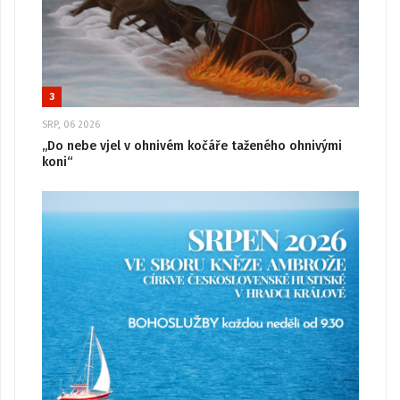
3
SRP, 06 2026
„Do nebe vjel v ohnivém kočáře taženého ohnivými
koni“