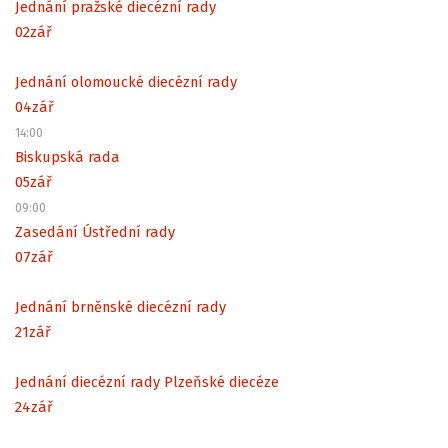
Jednání pražské diecézní rady
02
zář
Jednání olomoucké diecézní rady
04
zář
14:00
Biskupská rada
05
zář
09:00
Zasedání Ústřední rady
07
zář
Jednání brněnské diecézní rady
21
zář
Jednání diecézní rady Plzeňské diecéze
24
zář