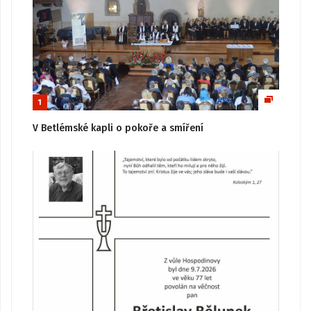
1
V Betlémské kapli o pokoře a smíření