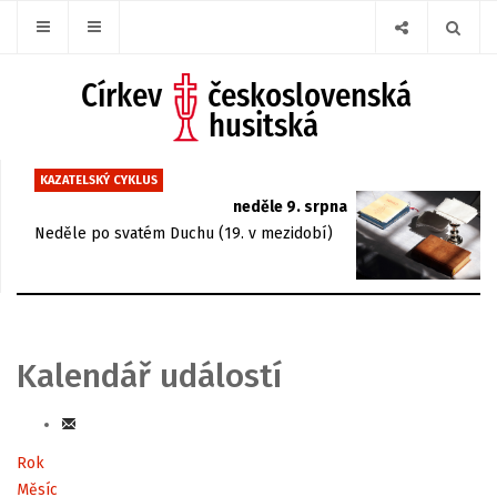
KAZATELSKÝ CYKLUS
neděle 9. srpna
Neděle po svatém Duchu (19. v mezidobí)
Kalendář událostí
Rok
Měsíc