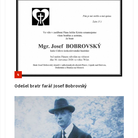
4
Odešel bratr farář Josef Bobrovský