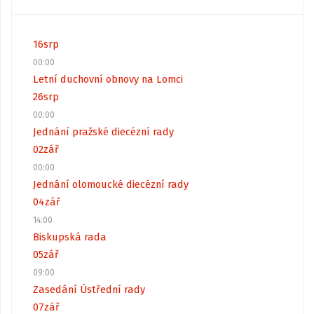
16
srp
00:00
Letní duchovní obnovy na Lomci
26
srp
00:00
Jednání pražské diecézní rady
02
zář
00:00
Jednání olomoucké diecézní rady
04
zář
14:00
Biskupská rada
05
zář
09:00
Zasedání Ústřední rady
07
zář