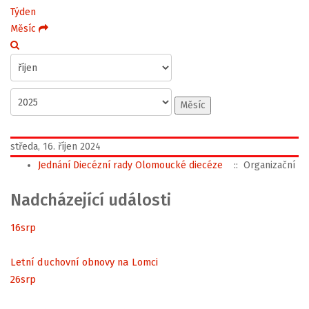
Týden
Měsíc
Měsíc
středa, 16. říjen 2024
Jednání Diecézní rady Olomoucké diecéze
:: Organizační
Nadcházející události
16
srp
Letní duchovní obnovy na Lomci
26
srp