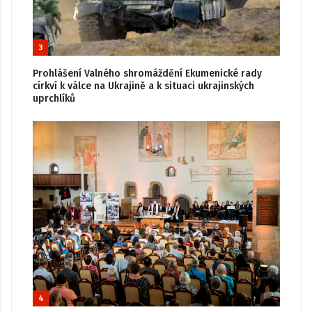
3
Prohlášení Valného shromáždění Ekumenické rady
církví k válce na Ukrajině a k situaci ukrajinských
uprchlíků
4