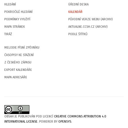
HLEDÁNÍ
ÚŘEDNÍ DESKA
POKROČILÉ HLEDÁNÍ
KALENDÁŘ
PODMÍNKY VYUŽITÍ
PŮVODNÍ VERZE WEBU (ARCHIV)
MAPA STRÁNEK
AKTUALNE.CCSH.CZ (ARCHIV)
TIRÁŽ
PODLE ŠTÍTKŮ
MELODIE PÍSNÍ ZPĚVNÍKU
ČASOPISY KE STAŽENÍ
Z ČESKÉHO ZÁPASU
EXPORT KALENDÁŘE
MAPA ADRESÁŘE
OBSAH JE PUBLIKOVÁN POD LICENCÍ
CREATIVE COMMONS ATTRIBUTION 4.0
INTERNATIONAL LICENSE
. POWERER BY
OPENSYS
.