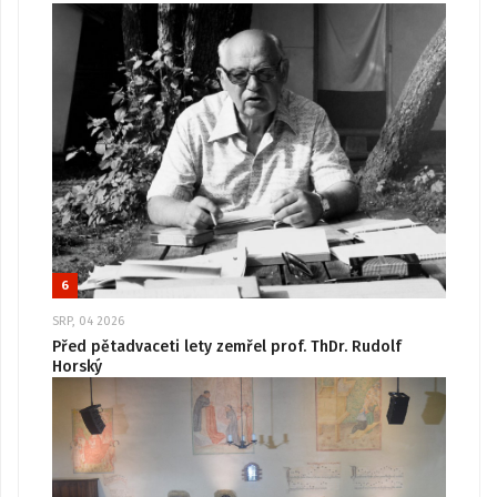
6
SRP, 04 2026
Před pětadvaceti lety zemřel prof. ThDr. Rudolf
Horský