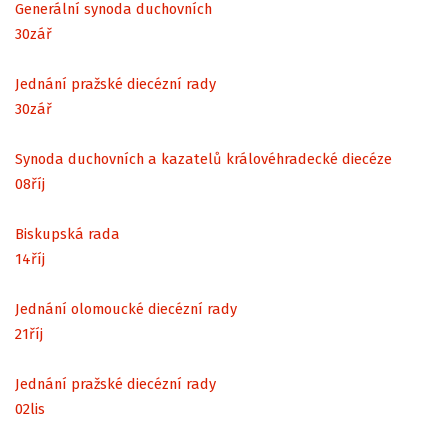
Generální synoda duchovních
30
zář
Jednání pražské diecézní rady
30
zář
Synoda duchovních a kazatelů královéhradecké diecéze
08
říj
Biskupská rada
14
říj
Jednání olomoucké diecézní rady
21
říj
Jednání pražské diecézní rady
02
lis