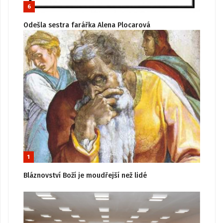
6
Odešla sestra farářka Alena Plocarová
1
Bláznovství Boží je moudřejší než lidé