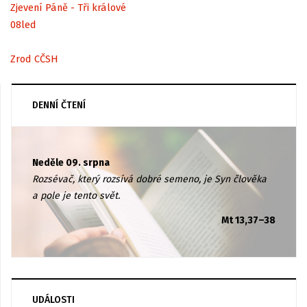
Zjevení Páně - Tři králové
08
led
Zrod CČSH
DENNÍ ČTENÍ
Neděle 09. srpna
Rozsévač, který rozsívá dobré semeno, je Syn člověka
a pole je tento svět.
Mt 13,37–38
UDÁLOSTI