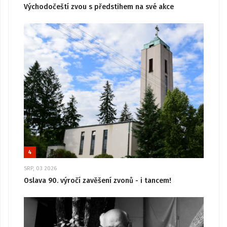
Východočeští zvou s předstihem na své akce
4
SRP, 03 2026
Oslava 90. výročí zavěšení zvonů - i tancem!