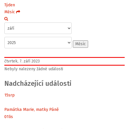
Týden
Měsíc
Měsíc
čtvrtek, 7. září 2023
Nebyly nalezeny žádné události
Nadcházející události
15
srp
Památka Marie, matky Páně
01
lis