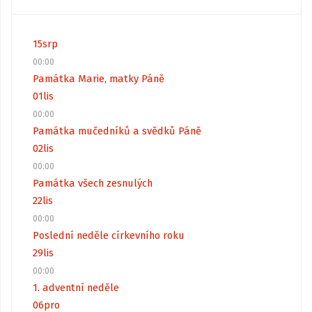
15
srp
00:00
Památka Marie, matky Páně
01
lis
00:00
Památka mučedníků a svědků Páně
02
lis
00:00
Památka všech zesnulých
22
lis
00:00
Poslední neděle církevního roku
29
lis
00:00
1. adventní neděle
06
pro