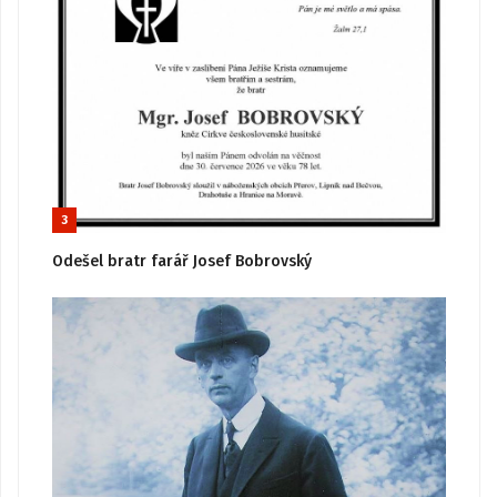
3
Odešel bratr farář Josef Bobrovský