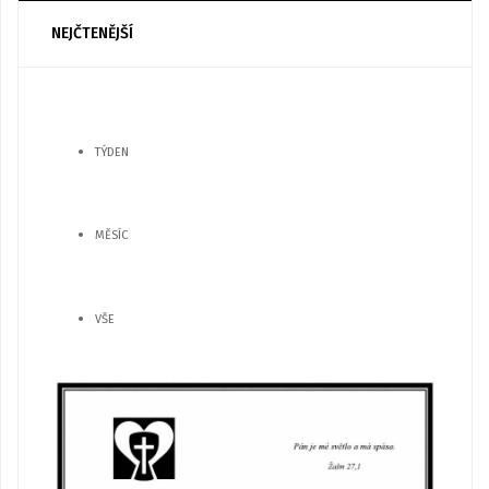
NEJČTENĚJŠÍ
TÝDEN
MĚSÍC
VŠE