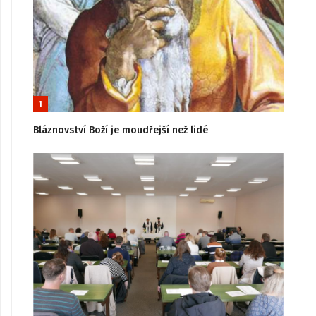
1
Bláznovství Boží je moudřejší než lidé