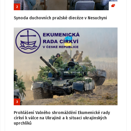
2
Synoda duchovních pražské diecéze v Nesuchyni
3
Prohlášení Valného shromáždění Ekumenické rady
církví k válce na Ukrajině a k situaci ukrajinských
uprchlíků