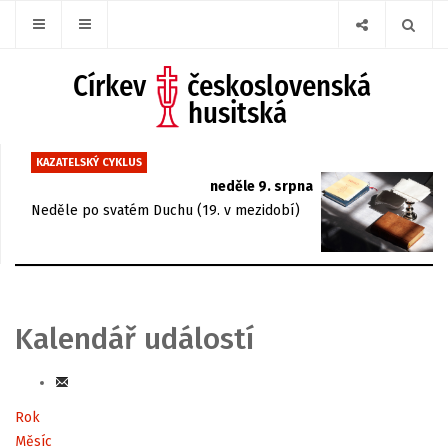
KAZATELSKÝ CYKLUS
neděle 9. srpna
Neděle po svatém Duchu (19. v mezidobí)
Kalendář událostí
Rok
Měsíc