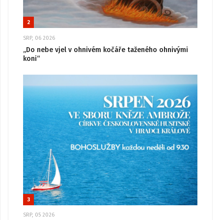
2
SRP, 06 2026
„Do nebe vjel v ohnivém kočáře taženého ohnivými
koni“
3
SRP, 05 2026