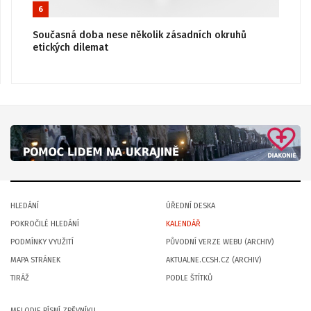
6
Současná doba nese několik zásadních okruhů
etických dilemat
HLEDÁNÍ
ÚŘEDNÍ DESKA
POKROČILÉ HLEDÁNÍ
KALENDÁŘ
PODMÍNKY VYUŽITÍ
PŮVODNÍ VERZE WEBU (ARCHIV)
MAPA STRÁNEK
AKTUALNE.CCSH.CZ (ARCHIV)
TIRÁŽ
PODLE ŠTÍTKŮ
MELODIE PÍSNÍ ZPĚVNÍKU