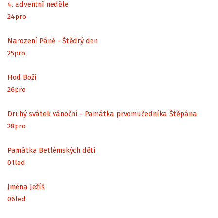
4. adventní neděle
24
pro
Narození Páně - Štědrý den
25
pro
Hod Boží
26
pro
Druhý svátek vánoční - Památka prvomučedníka Štěpána
28
pro
Památka Betlémských dětí
01
led
Jména Ježíš
06
led