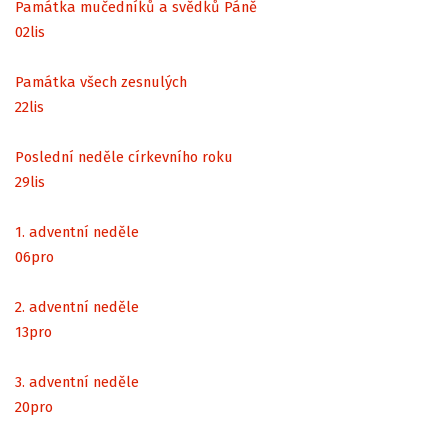
Památka mučedníků a svědků Páně
02
lis
Památka všech zesnulých
22
lis
Poslední neděle církevního roku
29
lis
1. adventní neděle
06
pro
2. adventní neděle
13
pro
3. adventní neděle
20
pro