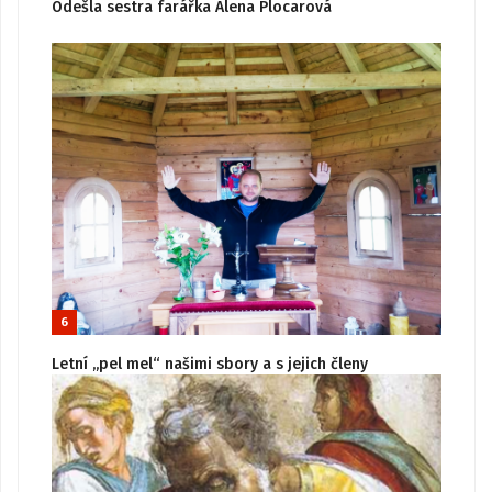
Odešla sestra farářka Alena Plocarová
6
Letní „pel mel“ našimi sbory a s jejich členy