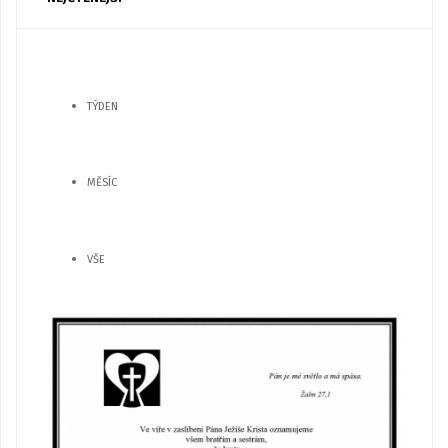
TÝDEN
MĚSÍC
VŠE