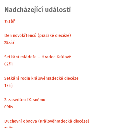
Nadcházející události
19
zář
Den novokřtěnců (pražské diecéze)
25
zář
Setkání mládeže – Hradec Králové
02
říj
Setkání rodin královéhradecké diecéze
17
říj
2. zasedání IX. sněmu
09
lis
Duchovní obnova (Královéhradecká diecéze)