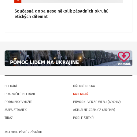
Současná doba nese několik zásadních okruhů
etických dilemat
HLEDÁNÍ
ÚŘEDNÍ DESKA
POKROČILÉ HLEDÁNÍ
KALENDÁŘ
PODMÍNKY VYUŽITÍ
PŮVODNÍ VERZE WEBU (ARCHIV)
MAPA STRÁNEK
AKTUALNE.CCSH.CZ (ARCHIV)
TIRÁŽ
PODLE ŠTÍTKŮ
MELODIE PÍSNÍ ZPĚVNÍKU