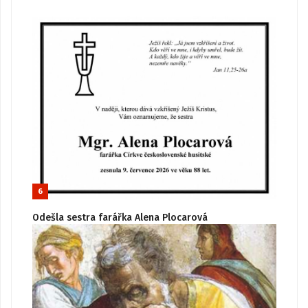
6
Odešla sestra farářka Alena Plocarová