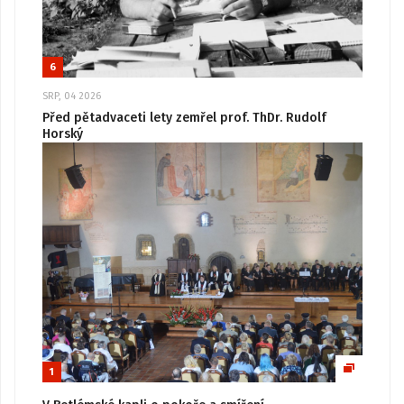
6
SRP, 04 2026
Před pětadvaceti lety zemřel prof. ThDr. Rudolf
Horský
1