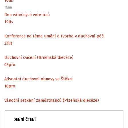
10
lis
17:00
Den válečných veteránů
19
lis
Konference na téma umění a tvorba v duchovní péči
23
lis
Duchovní cvičení (Brněnská diecéze)
03
pro
Adventní duchovní obnovy ve Štěkni
18
pro
Vánoční setkání zaměstnanců (Plzeňská diecéze)
DENNÍ ČTENÍ