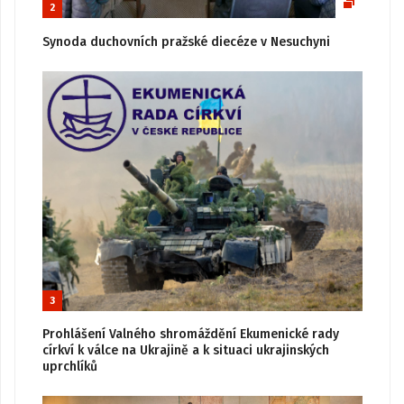
2
Synoda duchovních pražské diecéze v Nesuchyni
3
Prohlášení Valného shromáždění Ekumenické rady
církví k válce na Ukrajině a k situaci ukrajinských
uprchlíků