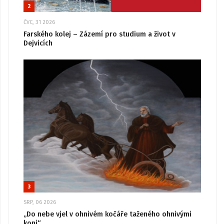
2
ČVC, 31 2026
Farského kolej – Zázemí pro studium a život v
Dejvicích
3
SRP, 06 2026
„Do nebe vjel v ohnivém kočáře taženého ohnivými
koni“