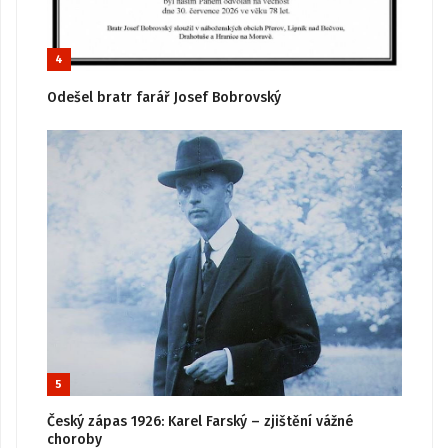
4
Odešel bratr farář Josef Bobrovský
5
Český zápas 1926: Karel Farský – zjištění vážné
choroby