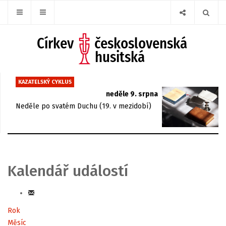
KAZATELSKÝ CYKLUS
neděle 9. srpna
Neděle po svatém Duchu (19. v mezidobí)
Kalendář událostí
Rok
Měsíc