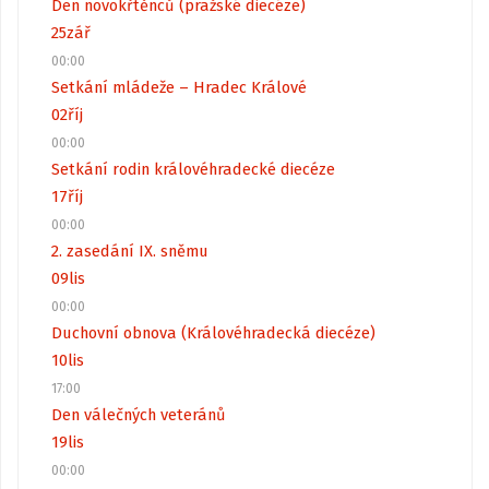
Den novokřtěnců (pražské diecéze)
25
zář
00:00
Setkání mládeže – Hradec Králové
02
říj
00:00
Setkání rodin královéhradecké diecéze
17
říj
00:00
2. zasedání IX. sněmu
09
lis
00:00
Duchovní obnova (Královéhradecká diecéze)
10
lis
17:00
Den válečných veteránů
19
lis
00:00