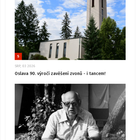
5
SRP, 03 2026
Oslava 90. výročí zavěšení zvonů - i tancem!