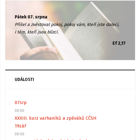
Pátek 07. srpna
Přišel a zvěstoval pokoj, pokoj vám, kteří jste dalecí,
i těm, kteří jsou blízcí.
Ef 2,17
UDÁLOSTI
07
srp
00:00
XXXIII. kurz varhaníků a zpěváků CČSH
19
zář
00:00