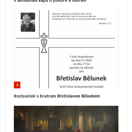
V Betlémské kapli o pokoře a smíření
2
Rozloučení s bratrem Břetislavem Bělunkem