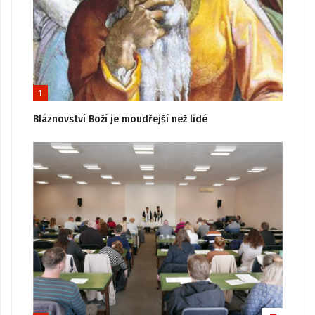
1
Bláznovství Boží je moudřejší než lidé