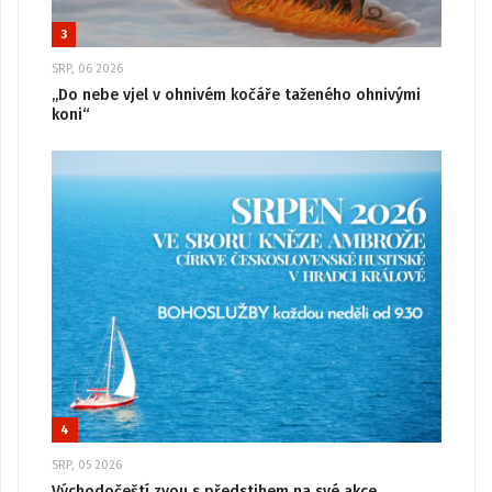
3
SRP, 06 2026
„Do nebe vjel v ohnivém kočáře taženého ohnivými
koni“
4
SRP, 05 2026
Východočeští zvou s předstihem na své akce