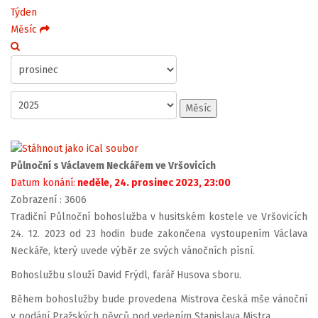
Týden
Měsíc
Měsíc
Půlnoční s Václavem Neckářem ve Vršovicích
Datum konání:
neděle, 24. prosinec 2023, 23:00
Zobrazení
: 3606
Tradiční Půlnoční bohoslužba v husitském kostele ve Vršovicích
24. 12. 2023 od 23 hodin bude zakončena vystoupením Václava
Neckáře, který uvede výběr ze svých vánočních písní.
Bohoslužbu slouží David Frýdl, farář Husova sboru.
Během bohoslužby bude provedena Mistrova česká mše vánoční
v podání Pražských pěvců pod vedením Stanislava Mistra.