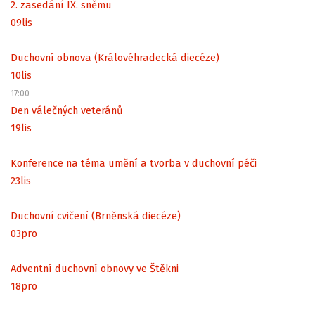
2. zasedání IX. sněmu
09
lis
Duchovní obnova (Královéhradecká diecéze)
10
lis
17:00
Den válečných veteránů
19
lis
Konference na téma umění a tvorba v duchovní péči
23
lis
Duchovní cvičení (Brněnská diecéze)
03
pro
Adventní duchovní obnovy ve Štěkni
18
pro