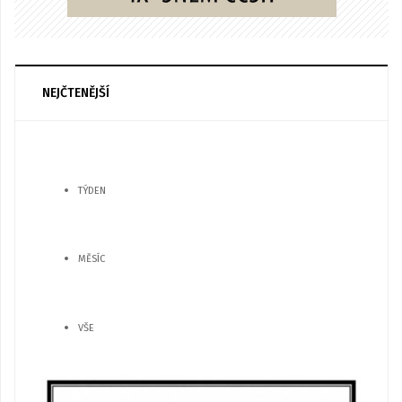
NEJČTENĚJŠÍ
TÝDEN
MĚSÍC
VŠE