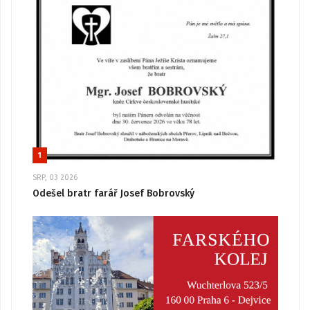
1
SRP, 03 2026
Odešel bratr farář Josef Bobrovský