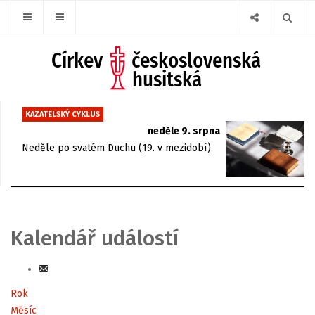
KAZATELSKÝ CYKLUS
neděle 9. srpna
Neděle po svatém Duchu (19. v mezidobí)
Kalendář událostí
Rok
Měsíc