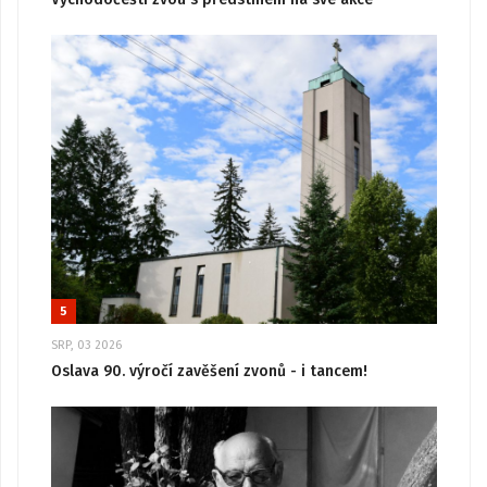
5
SRP, 03 2026
Oslava 90. výročí zavěšení zvonů - i tancem!