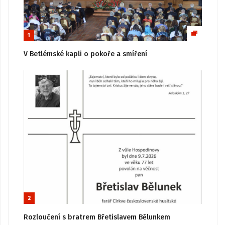
1
V Betlémské kapli o pokoře a smíření
2
Rozloučení s bratrem Břetislavem Bělunkem