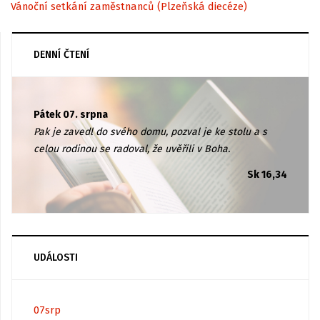
Vánoční setkání zaměstnanců (Plzeňská diecéze)
DENNÍ ČTENÍ
Pátek 07. srpna
Pak je zavedl do svého domu, pozval je ke stolu a s
celou rodinou se radoval, že uvěřili v Boha.
Sk 16,34
UDÁLOSTI
07
srp