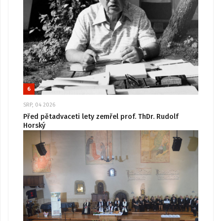
6
SRP, 04 2026
Před pětadvaceti lety zemřel prof. ThDr. Rudolf
Horský