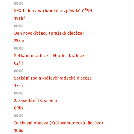
00:00
XXXIII. kurz varhaníků a zpěváků CČSH
19
zář
00:00
Den novokřtěnců (pražské diecéze)
25
zář
00:00
Setkání mládeže – Hradec Králové
02
říj
00:00
Setkání rodin královéhradecké diecéze
17
říj
00:00
2. zasedání IX. sněmu
09
lis
00:00
Duchovní obnova (Královéhradecká diecéze)
10
lis