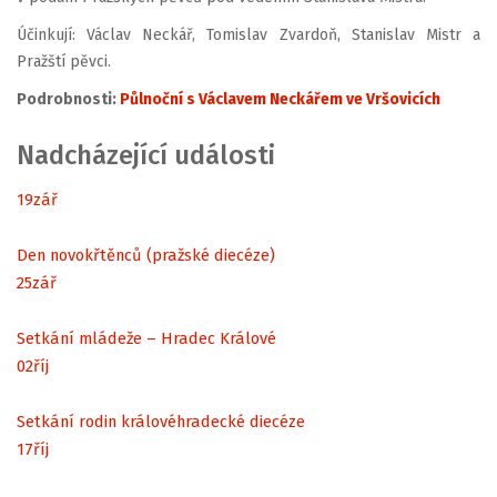
Účinkují: Václav Neckář, Tomislav Zvardoň, Stanislav Mistr a
Pražští pěvci.
Podrobnosti:
Půlnoční s Václavem Neckářem ve Vršovicích
Nadcházející události
19
zář
Den novokřtěnců (pražské diecéze)
25
zář
Setkání mládeže – Hradec Králové
02
říj
Setkání rodin královéhradecké diecéze
17
říj