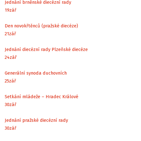
Jednání brněnské diecézní rady
19
zář
Den novokřtěnců (pražské diecéze)
21
zář
Jednání diecézní rady Plzeňské diecéze
24
zář
Generální synoda duchovních
25
zář
Setkání mládeže – Hradec Králové
30
zář
Jednání pražské diecézní rady
30
zář