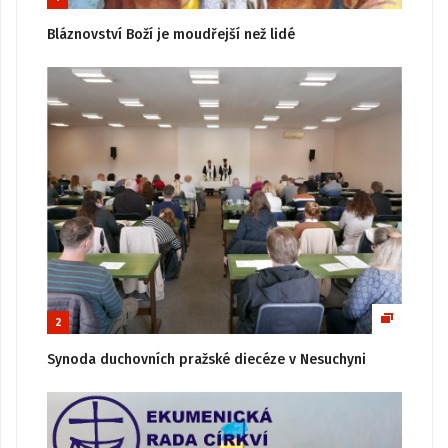
Bláznovství Boží je moudřejší než lidé
2
Synoda duchovních pražské diecéze v Nesuchyni