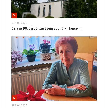
5
SRP, 03 2026
Oslava 90. výročí zavěšení zvonů - i tancem!
6
SRP, 04 2026