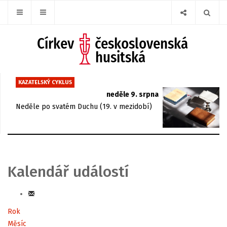
KAZATELSKÝ CYKLUS
neděle 9. srpna
Neděle po svatém Duchu (19. v mezidobí)
Kalendář událostí
Rok
Měsíc