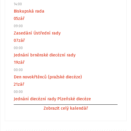
14:00
Biskupská rada
05
zář
09:00
Zasedání Ústřední rady
07
zář
00:00
Jednání brněnské diecézní rady
19
zář
00:00
Den novokřtěnců (pražské diecéze)
21
zář
00:00
Jednání diecézní rady Plzeňské diecéze
Zobrazit celý kalendář