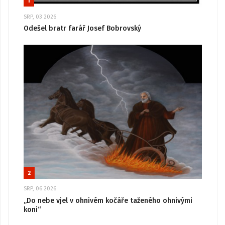
1
SRP, 03 2026
Odešel bratr farář Josef Bobrovský
2
SRP, 06 2026
„Do nebe vjel v ohnivém kočáře taženého ohnivými
koni“