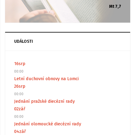
Mt 7,7
UDÁLOSTI
16
srp
00:00
Letní duchovní obnovy na Lomci
26
srp
00:00
Jednání pražské diecézní rady
02
zář
00:00
Jednání olomoucké diecézní rady
04
zář