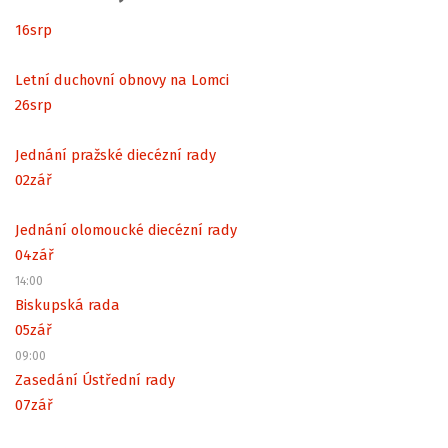
16
srp
Letní duchovní obnovy na Lomci
26
srp
Jednání pražské diecézní rady
02
zář
Jednání olomoucké diecézní rady
04
zář
14:00
Biskupská rada
05
zář
09:00
Zasedání Ústřední rady
07
zář