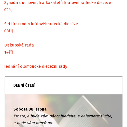
Synoda duchovních a kazatelů královéhradecké diecéze
02
říj
Setkání rodin královéhradecké diecéze
08
říj
Biskupská rada
14
říj
Jednání olomoucké diecézní rady
DENNÍ ČTENÍ
Sobota 08. srpna
Proste, a bude vám dáno; hledejte, a naleznete; tlučte,
a bude vám otevřeno.