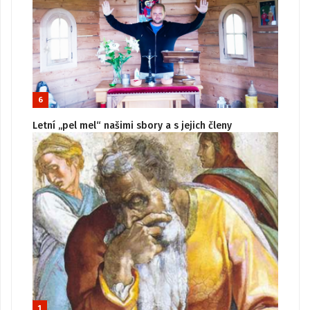
6
Letní „pel mel“ našimi sbory a s jejich členy
1