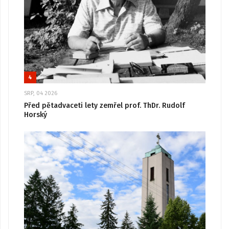
4
SRP, 04 2026
Před pětadvaceti lety zemřel prof. ThDr. Rudolf
Horský