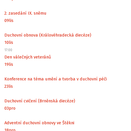
2. zasedání IX. sněmu
09
lis
Duchovní obnova (Královéhradecká diecéze)
10
lis
17:00
Den válečných veteránů
19
lis
Konference na téma umění a tvorba v duchovní péči
23
lis
Duchovní cvičení (Brněnská diecéze)
03
pro
Adventní duchovní obnovy ve Štěkni
18
pro