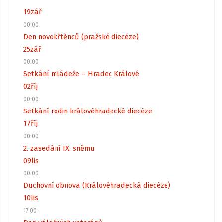
19
zář
00:00
Den novokřtěnců (pražské diecéze)
25
zář
00:00
Setkání mládeže – Hradec Králové
02
říj
00:00
Setkání rodin královéhradecké diecéze
17
říj
00:00
2. zasedání IX. sněmu
09
lis
00:00
Duchovní obnova (Královéhradecká diecéze)
10
lis
17:00