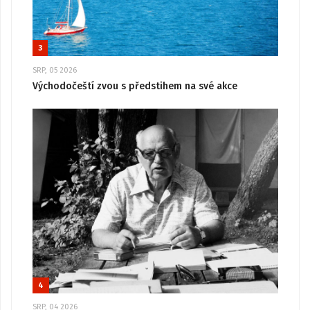
3
SRP, 05 2026
Východočeští zvou s předstihem na své akce
4
SRP, 04 2026