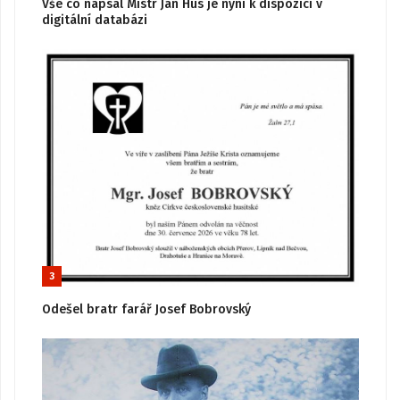
Vše co napsal Mistr Jan Hus je nyní k dispozici v
digitální databázi
3
Odešel bratr farář Josef Bobrovský