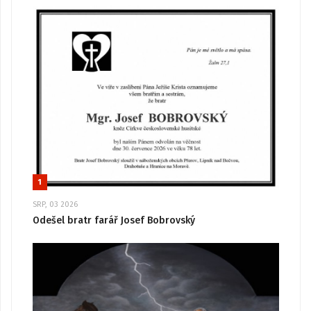
1
SRP, 03 2026
Odešel bratr farář Josef Bobrovský