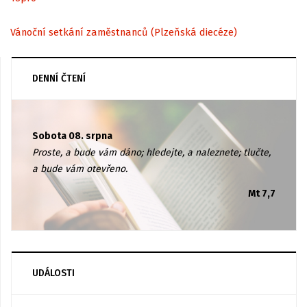
Vánoční setkání zaměstnanců (Plzeňská diecéze)
DENNÍ ČTENÍ
Sobota 08. srpna
Proste, a bude vám dáno; hledejte, a naleznete; tlučte,
a bude vám otevřeno.
Mt 7,7
UDÁLOSTI