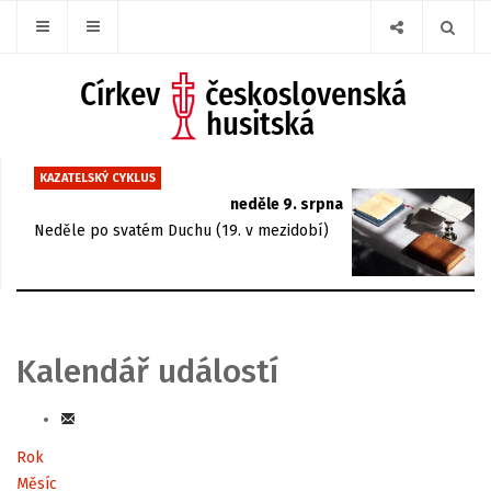
KAZATELSKÝ CYKLUS
neděle 9. srpna
Neděle po svatém Duchu (19. v mezidobí)
Kalendář událostí
Rok
Měsíc