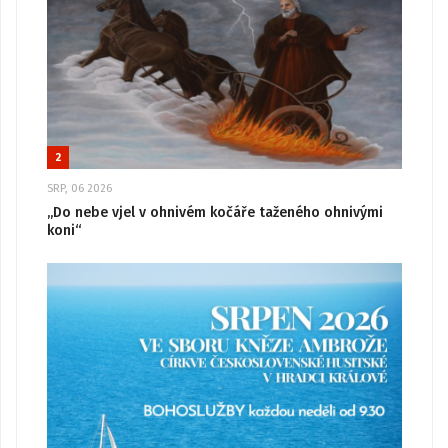
2
SRP, 06 2026
„Do nebe vjel v ohnivém kočáře taženého ohnivými
koni“