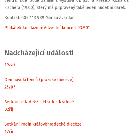
centra, kde bude zahájena výstava obrazů a kreseb Richarda
Fischera (19.00), který má připravený také jeden hudební dárek.
Kontakt: 604 113 989 Marika Zvardoň
Plakátek ke stažení: Adventní koncert "OMG"
Nadcházející události
19
zář
Den novokřtěnců (pražské diecéze)
25
zář
Setkání mládeže – Hradec Králové
02
říj
Setkání rodin královéhradecké diecéze
17
říj